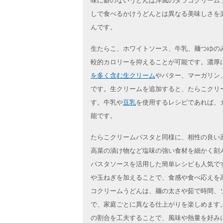
味に癖のないうどんは洋風のタラコクリーム
しで食べるかけうどんとは異なる美味しさを
んです。
生たらこ、ホワイトソース、牛乳、麺つゆの
較的カロリーを抑えることが可能です。濃厚
を多く含む生クリーム
やバター、マーガリン
です。生クリームを追加すると、たらこクリ
す。牛乳や
豆乳
を使用するレシピであれば、
能です。
たらこクリームパスタと同様に、相性の良い
高菜の漬け物など塩味の強い食材を細かく刻
パスタソースを活用した簡単レシピも人気で
や玉ねぎを加えることで、食感や食べ応えを
コクリームうどんは、麺の太さや茹で時間、
で、家庭ごとに異なる仕上がりを楽しめます
の割合を工夫することで、風味や熱量を好み