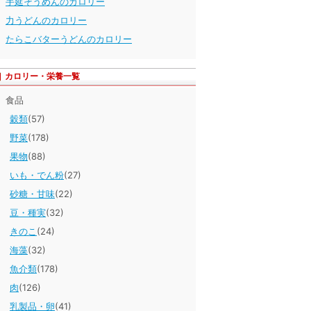
手延そうめんのカロリー
力うどんのカロリー
たらこバターうどんのカロリー
カロリー・栄養一覧
食品
穀類
(57)
野菜
(178)
果物
(88)
いも・でん粉
(27)
砂糖・甘味
(22)
豆・種実
(32)
きのこ
(24)
海藻
(32)
魚介類
(178)
肉
(126)
乳製品・卵
(41)