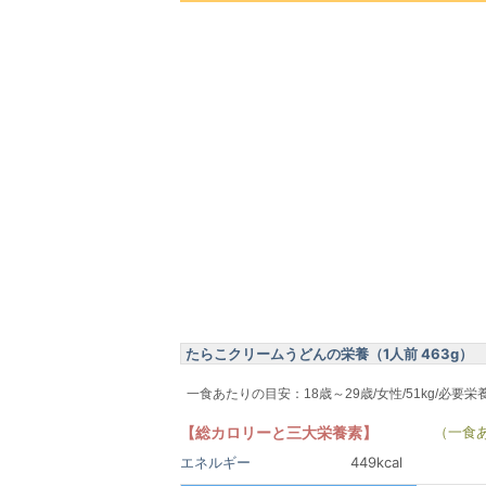
たらこクリームうどんの栄養（1人前 463g）
一食あたりの目安：18歳～29歳/女性/51kg/必要栄
【総カロリーと三大栄養素】
（一食
エネルギー
449kcal