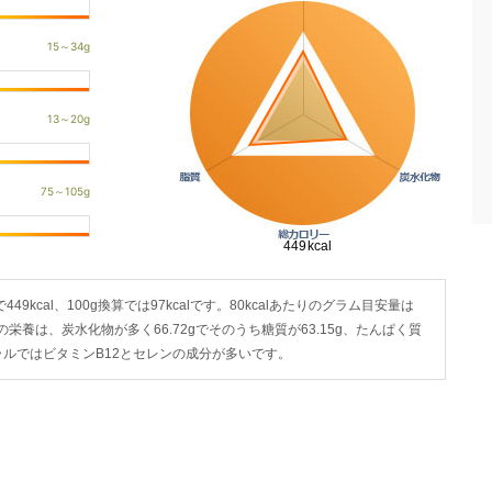
9kcal、100g換算では97kcalです。80kcalあたりのグラム目安量は
前)の栄養は、炭水化物が多く66.72gでそのうち糖質が63.15g、たんぱく質
ミネラルではビタミンB12とセレンの成分が多いです。