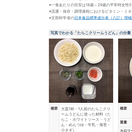
※一食あたりの目安は18歳～29歳の平常時女性5
※流通・保存・調理過程におけるビタミン・ミ
※文部科学省の
日本食品標準成分表（八訂）増補2
写真でわかる「たらこクリームうどん」の分量
概要
概要
大皿1杯・1人前のたらこクリ
ームうどんに使った材料（た
らこ・ホワイトソース・うど
重量
ん・めんつゆ・牛乳・海苔・
小ネギ）
カロリ