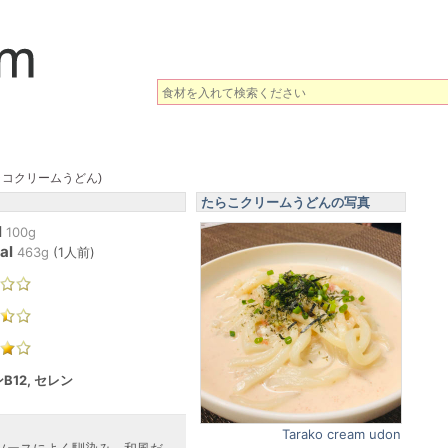
ラコクリームうどん)
たらこクリームうどんの写真
l
100g
al
463
g
(
1人前
)
B12, セレン
Tarako cream udon