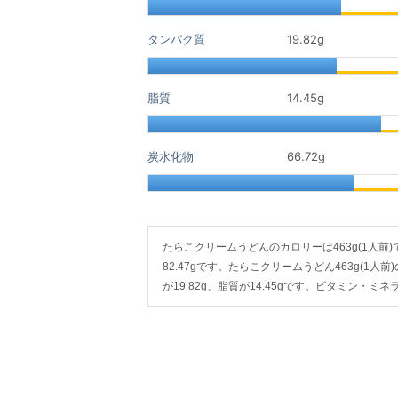
タンパク質
19.82
g
脂質
14.45
g
炭水化物
66.72
g
たらこクリームうどんのカロリーは463g(1人前)で44
82.47gです。たらこクリームうどん463g(1人
が19.82g、脂質が14.45gです。ビタミン・