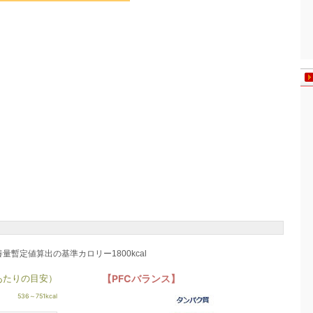
養量暫定値算出の基準カロリー1800kcal
あたりの目安）
【PFCバランス】