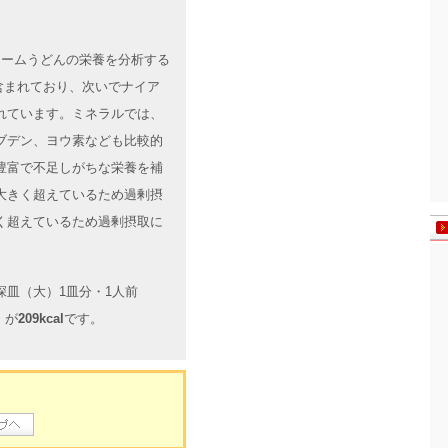
クリームうどんの栄養を分析する
含まれており、次いでナイア
れています。ミネラルでは、
ブデン、ヨウ素なども比較的
豊富で不足しがちな栄養を補
大きく超えているため過剰摂
く超えているため過剰摂取に
皿（大）1皿分・1人前
）が
209kcal
です。