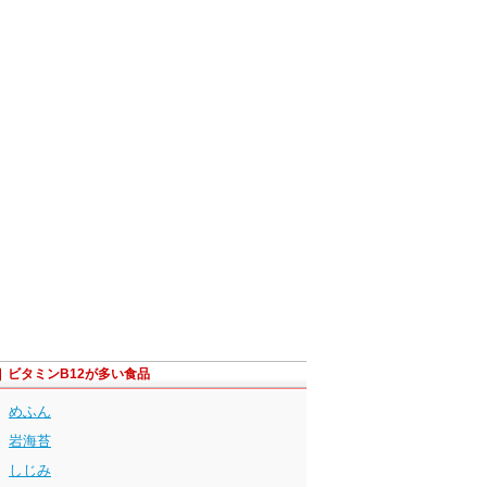
ビタミンB12が多い食品
めふん
岩海苔
しじみ