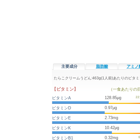
主要成分
脂肪酸
アミノ
たらこクリームうどん:463g(1人前)あたりのビ
【ビタミン】
（一食あたりの
128.85μg
ビタミンA
0.97μg
ビタミンD
2.73mg
ビタミンE
10.42μg
ビタミンK
0.32mg
ビタミンB1