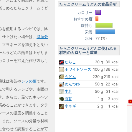
ソースによく馴染み、和風だ
たらこクリームうどんの食品分析
楽しめるたらこクリームうど
カロリー
おすすめ度
腹持ち
みを使用するレシピでは、比
栄養
に仕上げたい場合は、
脂肪分
水分
77 (%)
、マヨネーズを加えると良い
たらこクリームうどんに使われる
材料のカロリーと重量
ームうどんの熱量は上がりま
カロリーを抑えた作り方も可
たらこ
30 g
39 kcal
ホワイトソース
100 g
136 kcal
うどん
230 g
219 kcal
薬味は海苔や
シソの葉
です。
めんつゆ
50 g
22 kcal
んで和えるレシピや、市販の
牛乳
50 g
31 kcal
す。さらに、茹でたキャベツ
海苔
1 g
3 kcal
高めることができます。タラ
小ネギ
2 g
1 kcal
ソースの濃度を調整すること
。また、ソースの分量や材料
に合わせて調整することが可