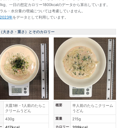
1kg、一日の想定カロリー1800kcalのデータから算出しています。
ネラル・水分量の増減については考慮していません。
023年
をデータとして利用しています。
（大きさ・重さ）とそのカロリー
概要
大皿1杯・1人前のたらこ
半人前のたらこクリーム
クリームうどん
うどん
重量
430g
215g
ー
カロリー
417kcal
209kcal