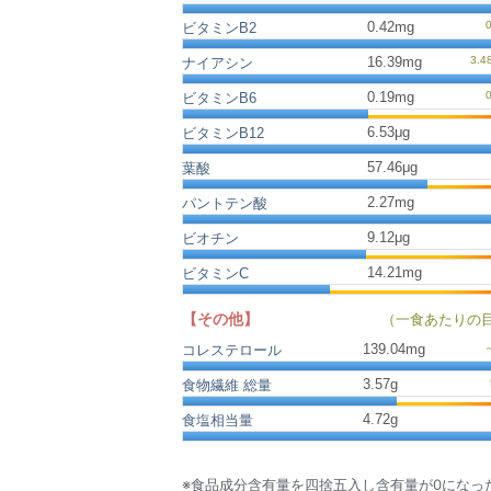
0.42mg
ビタミンB2
16.39mg
ナイアシン
0.19mg
ビタミンB6
6.53μg
ビタミンB12
57.46μg
葉酸
2.27mg
パントテン酸
9.12μg
ビオチン
14.21mg
ビタミンC
【その他】
（一食あたりの
139.04
mg
コレステロール
3.57
g
食物繊維 総量
4.72
g
食塩相当量
※食品成分含有量を四捨五入し含有量が0になっ