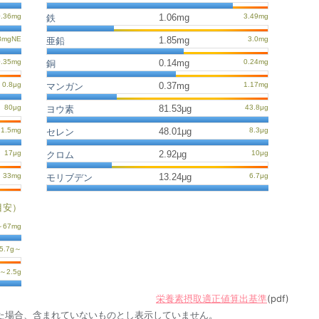
1.06mg
鉄
1.85mg
亜鉛
0.14mg
銅
0.37mg
マンガン
81.53μg
ヨウ素
48.01μg
セレン
2.92μg
クロム
13.24μg
モリブデン
目安）
栄養素摂取適正値算出基準
(pdf)
た場合、含まれていないものとし表示していません。