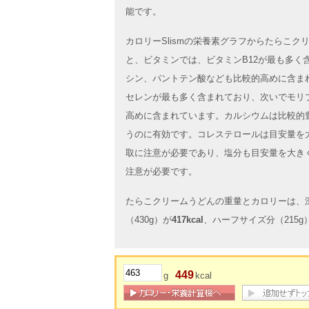
能です。
カロリーSlismの栄養素グラフからたらこ
と、ビタミンでは、ビタミンB12が最も多く
シン、パントテン酸なども比較的高めに含ま
セレンが最も多く含まれており、次いでモリ
高めに含まれています。カルシウムは比較的
うのに有効です。コレステロールは目安量を
取に注意が必要であり、塩分も目安量を大き
注意が必要です。
たらこクリームうどんの重量とカロリーは、深
（430g）が
417kcal
、ハーフサイズ分（215g
449
g
kcal