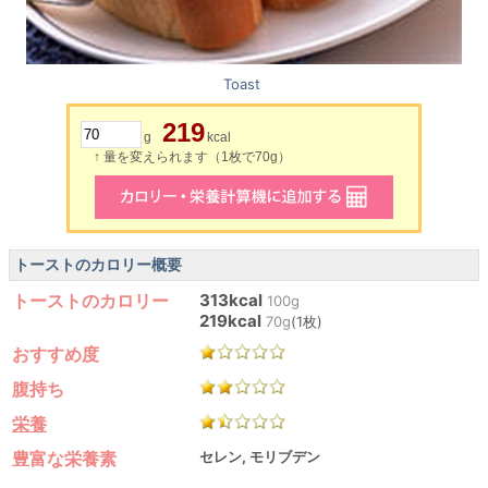
Toast
219
g
kcal
↑ 量を変えられます（1枚で70g）
トーストのカロリー概要
トーストのカロリー
313kcal
100g
219kcal
70g
(1枚)
おすすめ度
腹持ち
栄養
豊富な栄養素
セレン, モリブデン