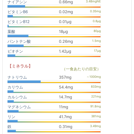
ナイアシン
0.66mg
ビタミンB6
0.02mg
ビタミンB12
0.01μg
葉酸
18μg
パントテン酸
0.26mg
ビオチン
1.42μg
【ミネラル】
（一食あたりの目安）
ナトリウム
357mg
カリウム
54.4mg
カルシウム
14.7mg
マグネシウム
11mg
リン
41.7mg
鉄
0.31mg