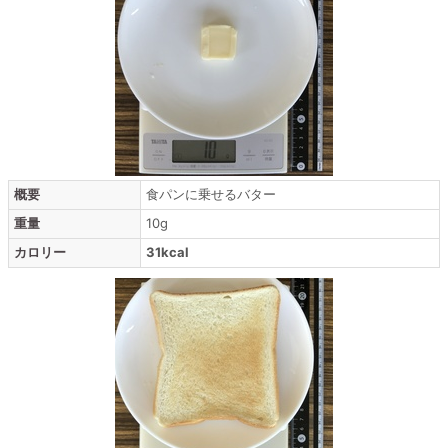
概要
食パンに乗せるバター
重量
10g
カロリー
31kcal