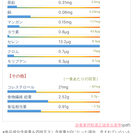
亜鉛
0.31mg
銅
0.06mg
マンガン
0.15mg
ヨウ素
0.8μg
セレン
13.2μg
クロム
0.7μg
モリブデン
9.3μg
【その他】
（一食あたりの目安）
コレステロール
21mg
食物繊維 総量
2.52g
食塩相当量
0.91g
栄養素摂取適正値算出基準
(pdf)
※食品成分含有量を四捨五入し含有量が0になった場合、含まれていないも