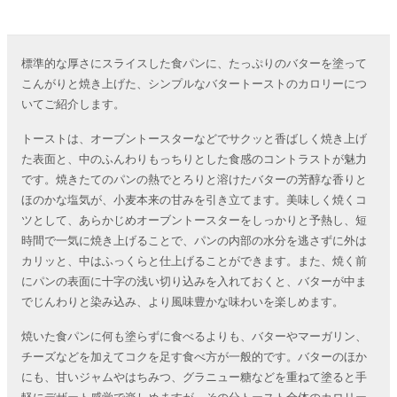
標準的な厚さにスライスした食パンに、たっぷりのバターを塗って
こんがりと焼き上げた、シンプルなバタートーストのカロリーにつ
いてご紹介します。
トーストは、オーブントースターなどでサクッと香ばしく焼き上げ
た表面と、中のふんわりもっちりとした食感のコントラストが魅力
です。焼きたてのパンの熱でとろりと溶けたバターの芳醇な香りと
ほのかな塩気が、小麦本来の甘みを引き立てます。美味しく焼くコ
ツとして、あらかじめオーブントースターをしっかりと予熱し、短
時間で一気に焼き上げることで、パンの内部の水分を逃さずに外は
カリッと、中はふっくらと仕上げることができます。また、焼く前
にパンの表面に十字の浅い切り込みを入れておくと、バターが中ま
でじんわりと染み込み、より風味豊かな味わいを楽しめます。
焼いた食パンに何も塗らずに食べるよりも、バターやマーガリン、
チーズなどを加えてコクを足す食べ方が一般的です。バターのほか
にも、甘いジャムやはちみつ、グラニュー糖などを重ねて塗ると手