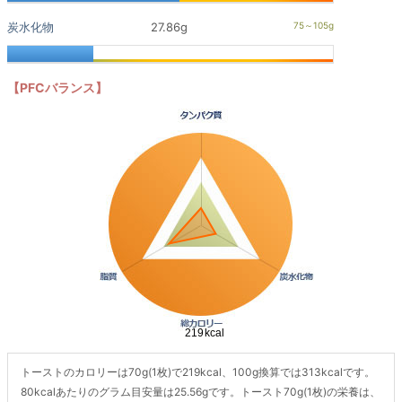
炭水化物
27.86g
【PFCバランス】
トーストのカロリーは70g(1枚)で219kcal、100g換算では313kcalです。
80kcalあたりのグラム目安量は25.56gです。トースト70g(1枚)の栄養は、