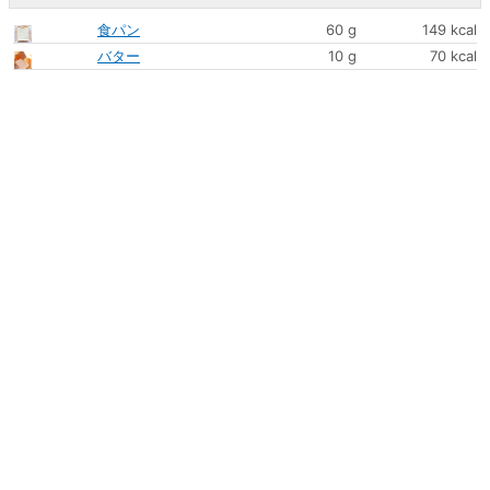
食パン
60 g
149 kcal
バター
10 g
70 kcal