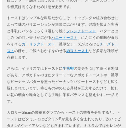
軽にデザート感覚で楽しめますが、その分トースト全体のカロリー
や糖質は高くなるため注意が必要です。
トーストはシンプルな料理だからこそ、トッピングや組み合わせに
よって味のバリエーションが無限に広がります。砂糖を加えた卵液
と牛乳にパンをじっくり浸して焼く
フレンチトースト
、バターとは
ちみつの甘い香りが広がる
ハニートースト
、にんにくの風味が食欲
をそそる
ガーリックトースト
、濃厚なチーズがとろける
チーズトー
スト
のほか、ご飯のおかずをのせる
納豆トースト
など多彩な種類が
存在します。
さらに、イギリスではトーストに
半熟卵
の黄身をつけて食べる習慣
があり、アボカドをのせたクリーミーなアボカドトーストや、濃厚
なピーナッツバターを塗ったピーナッツバタートーストなども広く
親しまれています。塗るものやのせる具材を工夫するだけで、忙し
い朝の朝食や軽食としても手軽に栄養バランスを整えやすい一品で
す。
カロリーSlismの栄養素グラフからトーストの栄養を分析すると、ト
ーストはビタミンではビタミンEが最も多く含まれており、次いでビ
タミンAやナイアシンなども含まれています。ミネラルではセレンが