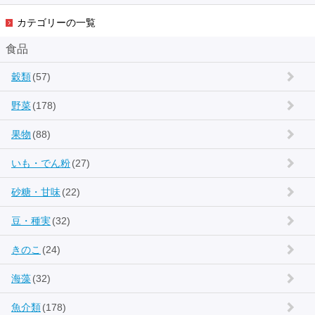
カテゴリーの一覧
食品
穀類
(57)
野菜
(178)
果物
(88)
いも・でん粉
(27)
砂糖・甘味
(22)
豆・種実
(32)
きのこ
(24)
海藻
(32)
魚介類
(178)