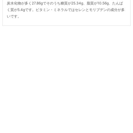
炭水化物が多く27.86gでそのうち糖質が25.34g、脂質が10.56g、たんぱ
く質が5.4gです。ビタミン・ミネラルではセレンとモリブデンの成分が多
いです。