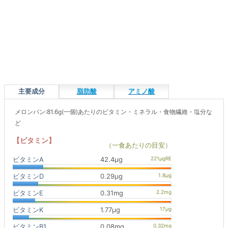
主要成分
脂肪酸
アミノ酸
メロンパン:81.6g(一個)あたりのビタミン・ミネラル・食物繊維・塩分な
ど
【ビタミン】
（一食あたりの目安）
ビタミンA
42.4μg
ビタミンD
0.29μg
ビタミンE
0.31mg
ビタミンK
1.77μg
ビタミンB1
0.08mg