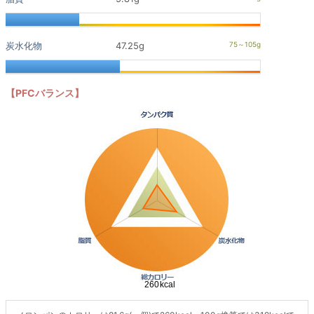
炭水化物
47.25g
【PFCバランス】