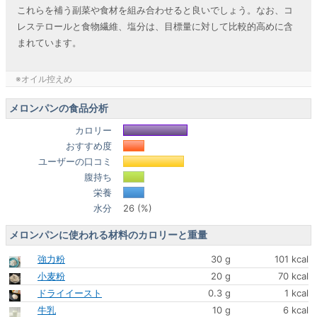
これらを補う副菜や食材を組み合わせると良いでしょう。なお、コ
レステロールと食物繊維、塩分は、目標量に対して比較的高めに含
まれています。
※オイル控えめ
メロンパンの食品分析
カロリー
おすすめ度
ユーザーの口コミ
腹持ち
栄養
水分
26 (%)
メロンパンに使われる材料のカロリーと重量
強力粉
30 g
101 kcal
小麦粉
20 g
70 kcal
ドライイースト
0.3 g
1 kcal
牛乳
10 g
6 kcal