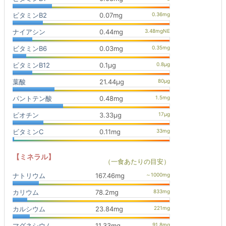
ビタミンB2
0.07mg
ナイアシン
0.44mg
ビタミンB6
0.03mg
ビタミンB12
0.1μg
葉酸
21.44μg
パントテン酸
0.48mg
ビオチン
3.33μg
ビタミンC
0.11mg
【ミネラル】
（一食あたりの目安）
ナトリウム
167.46mg
カリウム
78.2mg
カルシウム
23.84mg
マグネシウム
11.33mg