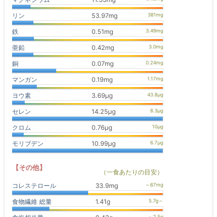
リン
53.97mg
鉄
0.51mg
亜鉛
0.42mg
銅
0.07mg
マンガン
0.19mg
ヨウ素
3.69μg
セレン
14.25μg
クロム
0.76μg
モリブデン
10.99μg
【その他】
（一食あたりの目安）
コレステロール
33.9mg
食物繊維 総量
1.41g