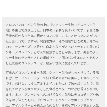
メロンパンは、パン生地の上に甘いクッキー生地（ビスケット生
地）を乗せて焼き上げた、日本の代表的な菓子パンです。表面に格
子状の筋が入った丸い形がメロンに似ていることからその名がつい
たと言われていますが、関西地方や一部の地域ではこの丸い形のも
のを「サンライズ」と呼び、白あんなどが入ったアーモンド型のパ
ンを「メロンパン」と呼んで区別することがあります。外側のクッ
キー生地のサクサクとした歯触りと、内側のパン生地のふんわりと
した食感のコントラストが、幅広い世代に愛されています。
市販のメロンパンを食べる際、クッキー生地がしっとりしている場
合は、オーブントースターで軽く温め直すのが美味しく食べるコツ
です。焦げないようにアルミホイルをかぶせて数分焼くことで、焼
きたてのようなサクサクとした食感とバターの豊かな香りが復活し
ます。また、プレーンなものだけでなく、生地にチョコチップや抹
茶を練り込んだもの、中にカスタードクリームやホイップクリー
ム、アイスクリームを挟んだものなど、多様なアレンジ商品も人気