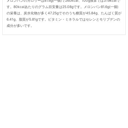
メロンパンのカロリーは81.6g(一個)で260kcal、100g換算では319kcalで
す。80kcalあたりのグラム目安量は25.08gです。メロンパン81.6g(一個)
の栄養は、炭水化物が多く47.25gでそのうち糖質が45.84g、たんぱく質が
6.41g、脂質が5.81gです。ビタミン・ミネラルではセレンとモリブデンの
成分が多いです。