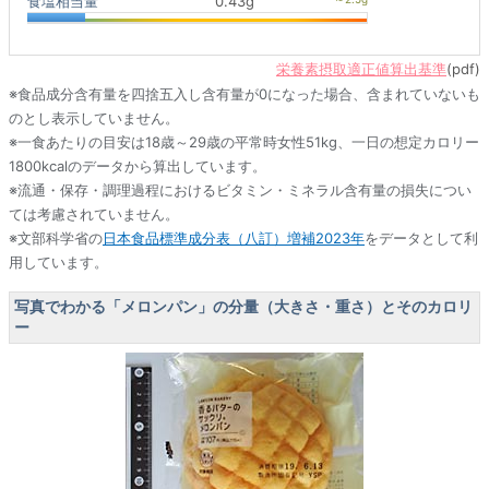
食塩相当量
0.43g
栄養素摂取適正値算出基準
(pdf)
※食品成分含有量を四捨五入し含有量が0になった場合、含まれていないも
のとし表示していません。
※一食あたりの目安は18歳～29歳の平常時女性51kg、一日の想定カロリー
1800kcalのデータから算出しています。
※流通・保存・調理過程におけるビタミン・ミネラル含有量の損失につい
ては考慮されていません。
※文部科学省の
日本食品標準成分表（八訂）増補2023年
をデータとして利
用しています。
写真でわかる「メロンパン」の分量（大きさ・重さ）とそのカロリ
ー