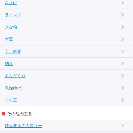
ささげ
ライマメ
きな粉
大豆
干し納豆
納豆
えんどう豆
乾燥ゆば
そら豆
その他の主食
鉄火巻きのカロリー