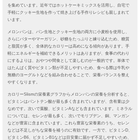
を集めています。近年ではホットケーキミックスを活用し、自宅で
手軽にクッキー生地を作って焼き上げる手作りレシピも親しまれて
います。
メロンパンは、パン生地とクッキー生地の両方に小麦粉を使用し、
さらにバターやマーガリン、砂糖をたっぷりと練り込むため、糖質
と脂質が多く、全体的なカロリーは高めになる傾向があります。手
軽にエネルギーを補給できるメリットはありますが、食事の代わり
にするよりは、おやつや間食として楽しむのが一般的です。単体で
はたんぱく質やビタミン類が不足しやすいため、食べる際は牛乳や
無糖のヨーグルトなどを組み合わせることで、栄養バランスを整え
やすくなります。
カロリーSlismの栄養素グラフからメロンパンの栄養を分析すると、
ビタミンはパントテン酸が最も多く含まれていますが、含有量は少
なめです。次いで葉酸、ビタミンAなども含まれています。ミネラル
については、セレンが最も多く、次いでモリブデン、銅、マンガン
などが豊富に含まれています。これら豊富な栄養素のうち、セレン
などは不足しがちな栄養を補うのに有効です。一方で、ビタミンD、
ビタミンB6、ビタミンB1などは目安量に届かず不足しやすいため、