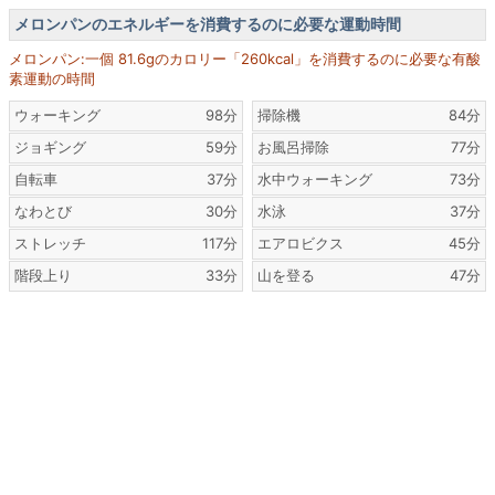
メロンパンのエネルギーを消費するのに必要な運動時間
メロンパン:一個 81.6gのカロリー「260kcal」を消費するのに必要な有酸
素運動の時間
ウォーキング
98分
掃除機
84分
ジョギング
59分
お風呂掃除
77分
自転車
37分
水中ウォーキング
73分
なわとび
30分
水泳
37分
ストレッチ
117分
エアロビクス
45分
階段上り
33分
山を登る
47分