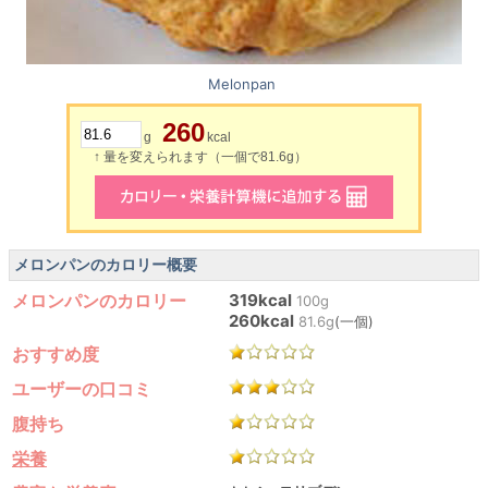
Melonpan
260
g
kcal
↑ 量を変えられます（一個で81.6g）
メロンパンのカロリー概要
メロンパンのカロリー
319kcal
100g
260kcal
81.6g
(一個)
おすすめ度
ユーザーの口コミ
腹持ち
栄養