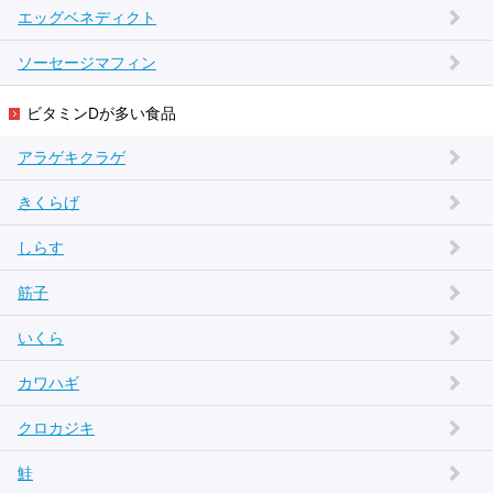
エッグベネディクト
ソーセージマフィン
ビタミンDが多い食品
アラゲキクラゲ
きくらげ
しらす
筋子
いくら
カワハギ
クロカジキ
鮭