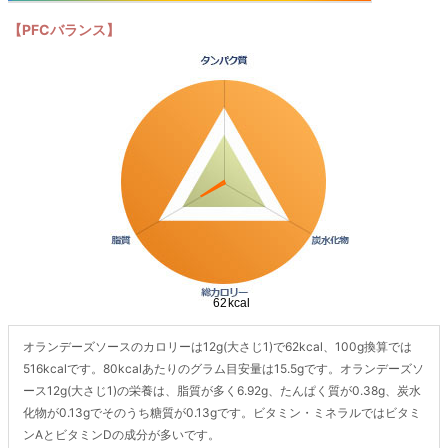
【PFCバランス】
オランデーズソースのカロリーは12g(大さじ1)で62kcal、100g換算では
516kcalです。80kcalあたりのグラム目安量は15.5gです。オランデーズソ
ース12g(大さじ1)の栄養は、脂質が多く6.92g、たんぱく質が0.38g、炭水
化物が0.13gでそのうち糖質が0.13gです。ビタミン・ミネラルではビタミ
ンAとビタミンDの成分が多いです。