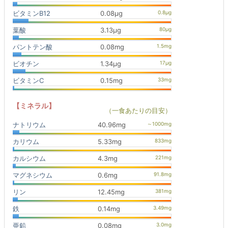
ビタミンB12
0.08μg
葉酸
3.13μg
パントテン酸
0.08mg
ビオチン
1.34μg
ビタミンC
0.15mg
【ミネラル】
（一食あたりの目安）
ナトリウム
40.96mg
カリウム
5.33mg
カルシウム
4.3mg
マグネシウム
0.6mg
リン
12.45mg
鉄
0.14mg
亜鉛
0.08mg