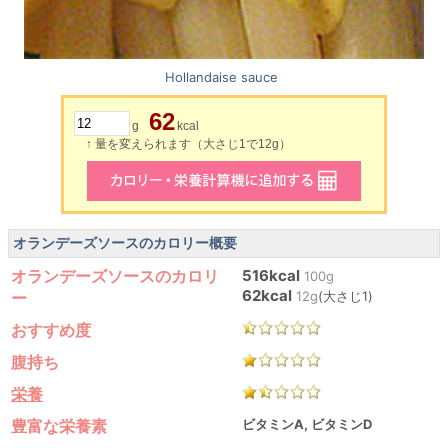
Hollandaise sauce
62
g
kcal
↑ 量を変えられます（大さじ1で12g）
オランデーズソースのカロリー概要
オランデーズソースのカロリ
516kcal
100g
62kcal
ー
12g
(大さじ1)
おすすめ度
腹持ち
栄養
豊富な栄養素
ビタミンA, ビタミンD