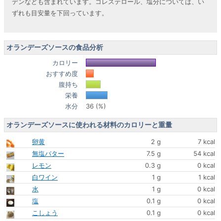
デンなども含まれています。コレステロール、塩分については、い
ずれも目安量を下回っています。
オランデーズソースの食品分析
カロリー
おすすめ度
腹持ち
栄養
水分
36 (%)
オランデーズソースに使われる材料のカロリーと重量
卵黄
2 g
7 kcal
無塩バター
7.5 g
54 kcal
レモン
0.3 g
0 kcal
白ワイン
1 g
1 kcal
水
1 g
0 kcal
塩
0.1 g
0 kcal
こしょう
0.1 g
0 kcal