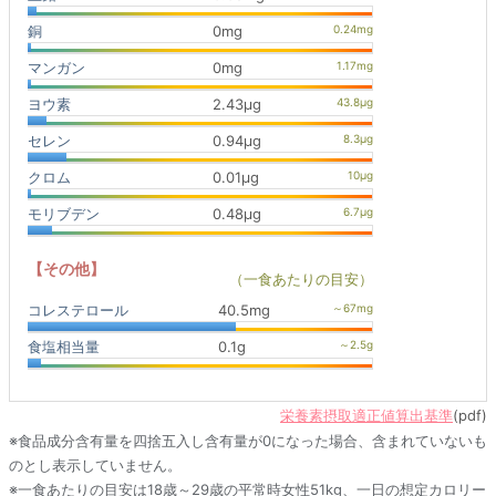
銅
0mg
マンガン
0mg
ヨウ素
2.43μg
セレン
0.94μg
クロム
0.01μg
モリブデン
0.48μg
【その他】
（一食あたりの目安）
コレステロール
40.5mg
食塩相当量
0.1g
栄養素摂取適正値算出基準
(pdf)
※食品成分含有量を四捨五入し含有量が0になった場合、含まれていないも
のとし表示していません。
※一食あたりの目安は18歳～29歳の平常時女性51kg、一日の想定カロリー