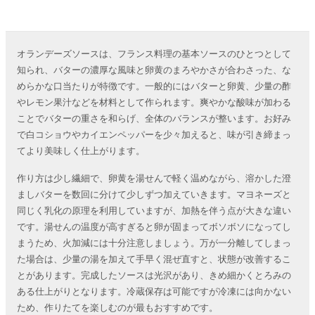
オランデーズソースは、フランス料理の基本ソースのひとつとして
知られ、バターの濃厚な風味と卵黄のまろやかさが合わさった、な
めらかな口当たりが特徴です。一般的にはバターと卵黄、少量の酢
やレモン果汁などを材料として作られます。爽やかな酸味が加わる
ことでバターの重さを和らげ、全体のバランスが整います。お好み
で白コショウやカイエンペッパーを少々加えると、味が引き締まっ
てより美味しく仕上がります。
作り方は少し繊細で、卵黄を湯せんで軽く温めながら、溶かした澄
ましバターを数回に分けて少しずつ加えていきます。マヨネーズと
同じく乳化の原理を利用していますが、加熱を伴う点が大きな違い
です。湯せんの温度が高すぎると卵が固まってボソボソになってし
まうため、火加減には十分注意しましょう。万が一分離してしまっ
た場合は、少量の湯を加えて手早く混ぜ直すと、状態が改善するこ
とがあります。完成したソースは光沢があり、きめ細かくとろみの
ある仕上がりとなります。冷蔵保存は可能ですが冷凍には向かない
ため、作りたてを楽しむのが最もおすすめです。