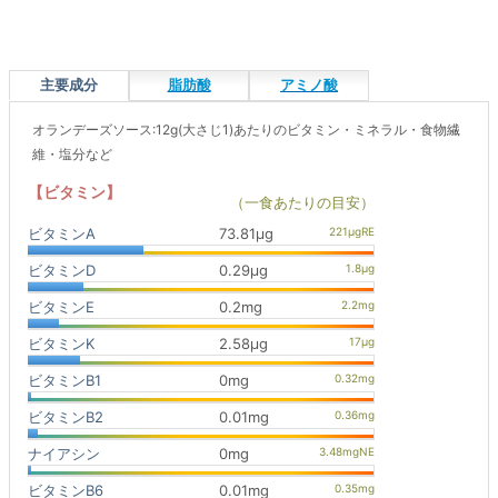
主要成分
脂肪酸
アミノ酸
オランデーズソース:12g(大さじ1)あたりのビタミン・ミネラル・食物繊
維・塩分など
【ビタミン】
（一食あたりの目安）
ビタミンA
73.81μg
ビタミンD
0.29μg
ビタミンE
0.2mg
ビタミンK
2.58μg
ビタミンB1
0mg
ビタミンB2
0.01mg
ナイアシン
0mg
ビタミンB6
0.01mg