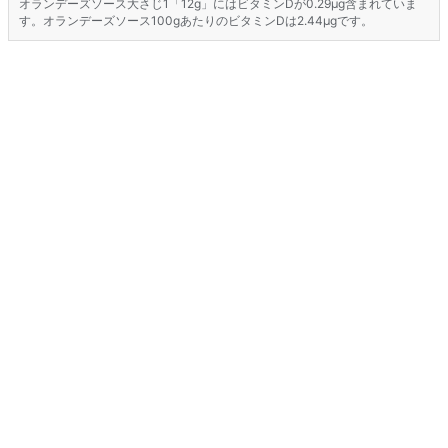
オランデーズソース大さじ1「12g」にはビタミンDが0.29μg含まれていま
す。オランデーズソース100gあたりのビタミンDは2.44μgです。