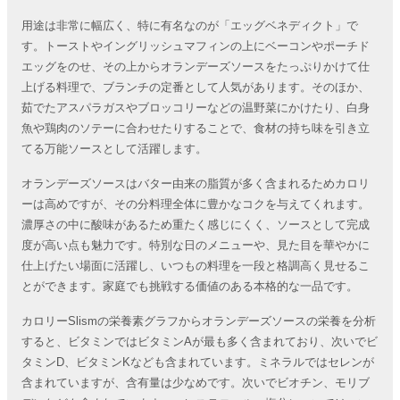
用途は非常に幅広く、特に有名なのが「エッグベネディクト」で
す。トーストやイングリッシュマフィンの上にベーコンやポーチド
エッグをのせ、その上からオランデーズソースをたっぷりかけて仕
上げる料理で、ブランチの定番として人気があります。そのほか、
茹でたアスパラガスやブロッコリーなどの温野菜にかけたり、白身
魚や鶏肉のソテーに合わせたりすることで、食材の持ち味を引き立
てる万能ソースとして活躍します。
オランデーズソースはバター由来の脂質が多く含まれるためカロリ
ーは高めですが、その分料理全体に豊かなコクを与えてくれます。
濃厚さの中に酸味があるため重たく感じにくく、ソースとして完成
度が高い点も魅力です。特別な日のメニューや、見た目を華やかに
仕上げたい場面に活躍し、いつもの料理を一段と格調高く見せるこ
とができます。家庭でも挑戦する価値のある本格的な一品です。
カロリーSlismの栄養素グラフからオランデーズソースの栄養を分析
すると、ビタミンではビタミンAが最も多く含まれており、次いでビ
タミンD、ビタミンKなども含まれています。ミネラルではセレンが
含まれていますが、含有量は少なめです。次いでビオチン、モリブ