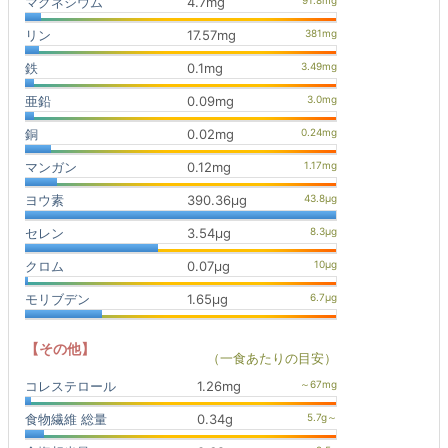
マグネシウム
4.7mg
リン
17.57mg
鉄
0.1mg
亜鉛
0.09mg
銅
0.02mg
マンガン
0.12mg
ヨウ素
390.36μg
セレン
3.54μg
クロム
0.07μg
モリブデン
1.65μg
【その他】
（一食あたりの目安）
コレステロール
1.26mg
食物繊維 総量
0.34g