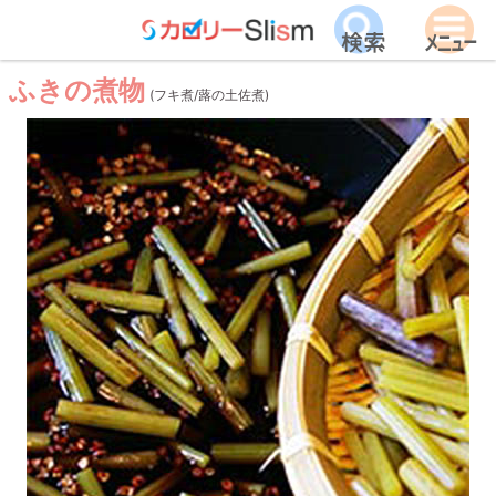
ふきの煮物
(フキ煮/蕗の土佐煮)