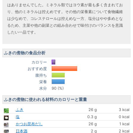
はありませんでした。ミネラル類ではヨウ素が最も多く含まれてお
り、他のミネラルは控えめです。その他の栄養素について食物繊維
は少なめで、コレステロールは控えめな一方、塩分はやや多めとな
るため、主菜や他の副菜との組み合わせで味付けのバランスを意識
したい一品です。
ふきの煮物の食品分析
カロリー
おすすめ度
腹持ち
栄養
水分
90 (%)
ふきの煮物に使われる材料のカロリーと重量
ふき
26 g
3 kcal
塩
0.3 g
0 kcal
かつお昆布だし
26 g
1 kcal
日本酒
2 g
2 kcal