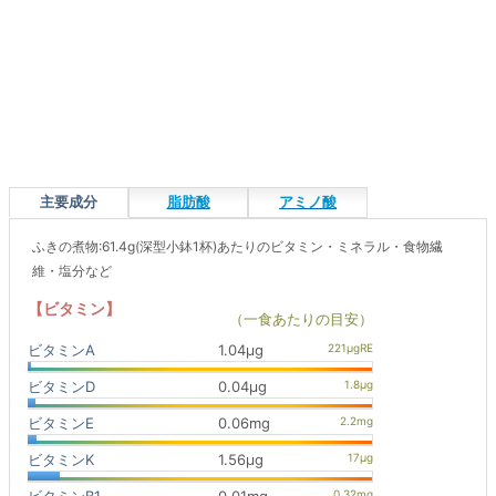
主要成分
脂肪酸
アミノ酸
ふきの煮物:61.4g(深型小鉢1杯)あたりのビタミン・ミネラル・食物繊
維・塩分など
【ビタミン】
（一食あたりの目安）
ビタミンA
1.04μg
ビタミンD
0.04μg
ビタミンE
0.06mg
ビタミンK
1.56μg