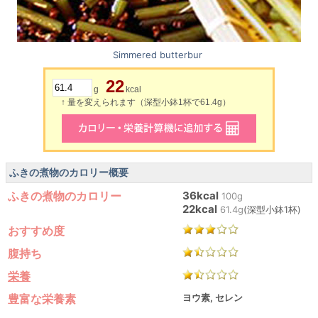
Simmered butterbur
22
g
kcal
↑ 量を変えられます（深型小鉢1杯で61.4g）
ふきの煮物のカロリー概要
ふきの煮物のカロリー
36kcal
100g
22kcal
61.4g
(深型小鉢1杯)
おすすめ度
腹持ち
栄養
豊富な栄養素
ヨウ素, セレン