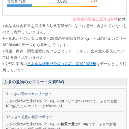
食塩相当量
0.69g
栄養素摂取適正値算出基準
(pdf)
※食品成分含有量を四捨五入し含有量が0になった場合、含まれていないも
のとし表示していません。
※一食あたりの目安は18歳～29歳の平常時女性51kg、一日の想定カロリー
1800kcalのデータから算出しています。
※流通・保存・調理過程におけるビタミン・ミネラル含有量の損失につい
ては考慮されていません。
※文部科学省の
日本食品標準成分表（八訂）増補2023年
をデータとして利
用しています。
ふきの煮物のカロリー・栄養FAQ
ふきの煮物のカロリーは？
ふきの煮物深型小鉢1杯「61.4g」の
カロリーは22kcal
です。ふきの煮物
100gあたりのカロリーは36kcalです。
ふきの煮物の糖質の量は？
ふきの煮物深型小鉢1杯「61.4g」の
糖質の量は3.58g
です。ふきの煮物
100gあたりの糖質の量は5.84gです。