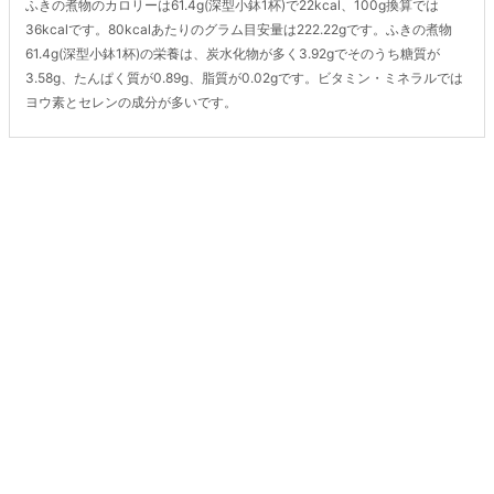
ふきの煮物のカロリーは61.4g(深型小鉢1杯)で22kcal、100g換算では
36kcalです。80kcalあたりのグラム目安量は222.22gです。ふきの煮物
61.4g(深型小鉢1杯)の栄養は、炭水化物が多く3.92gでそのうち糖質が
3.58g、たんぱく質が0.89g、脂質が0.02gです。ビタミン・ミネラルでは
ヨウ素とセレンの成分が多いです。