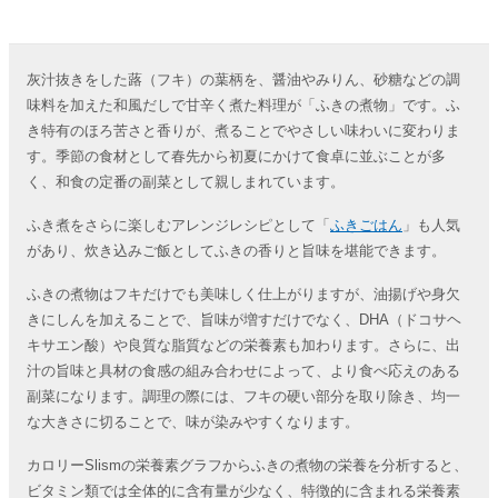
灰汁抜きをした蕗（フキ）の葉柄を、醤油やみりん、砂糖などの調
味料を加えた和風だしで甘辛く煮た料理が「ふきの煮物」です。ふ
き特有のほろ苦さと香りが、煮ることでやさしい味わいに変わりま
す。季節の食材として春先から初夏にかけて食卓に並ぶことが多
く、和食の定番の副菜として親しまれています。
ふき煮をさらに楽しむアレンジレシピとして「
ふきごはん
」も人気
があり、炊き込みご飯としてふきの香りと旨味を堪能できます。
ふきの煮物はフキだけでも美味しく仕上がりますが、油揚げや身欠
きにしんを加えることで、旨味が増すだけでなく、DHA（ドコサヘ
キサエン酸）や良質な脂質などの栄養素も加わります。さらに、出
汁の旨味と具材の食感の組み合わせによって、より食べ応えのある
副菜になります。調理の際には、フキの硬い部分を取り除き、均一
な大きさに切ることで、味が染みやすくなります。
カロリーSlismの栄養素グラフからふきの煮物の栄養を分析すると、
ビタミン類では全体的に含有量が少なく、特徴的に含まれる栄養素