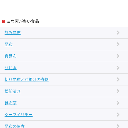
ヨウ素が多い食品
刻み昆布
昆布
真昆布
ひじき
切り昆布と油揚げの煮物
松前漬け
昆布茶
クーブイリチー
昆布の佃煮