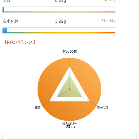
脂質
0.02g
炭水化物
3.92g
【PFCバランス】