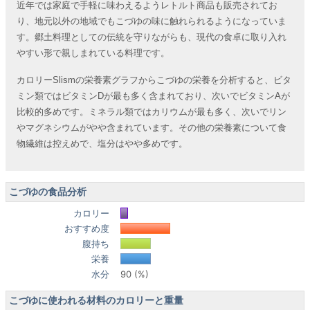
近年では家庭で手軽に味わえるようレトルト商品も販売されてお
り、地元以外の地域でもこづゆの味に触れられるようになっていま
す。郷土料理としての伝統を守りながらも、現代の食卓に取り入れ
やすい形で親しまれている料理です。
カロリーSlismの栄養素グラフからこづゆの栄養を分析すると、ビタ
ミン類ではビタミンDが最も多く含まれており、次いでビタミンAが
比較的多めです。ミネラル類ではカリウムが最も多く、次いでリン
やマグネシウムがやや含まれています。その他の栄養素について食
物繊維は控えめで、塩分はやや多めです。
こづゆの食品分析
カロリー
おすすめ度
腹持ち
栄養
水分
90 (%)
こづゆに使われる材料のカロリーと重量