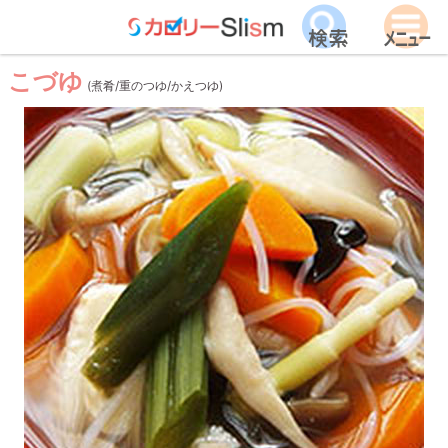
こづゆ
(煮肴/重のつゆ/かえつゆ)