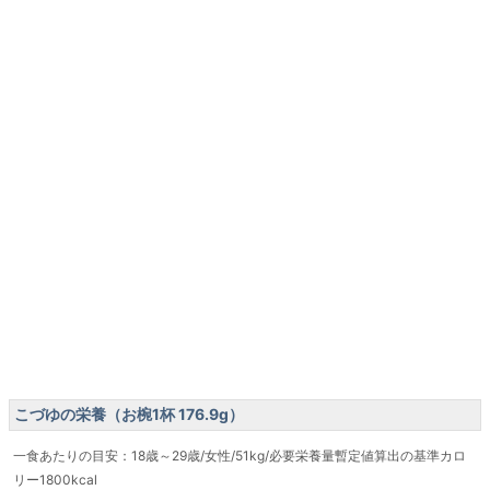
こづゆの栄養（お椀1杯 176.9g）
一食あたりの目安：18歳～29歳/女性/51kg/必要栄養量暫定値算出の基準カロ
リー1800kcal