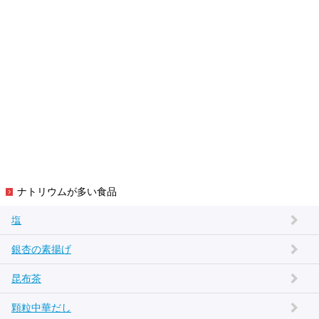
ナトリウムが多い食品
塩
銀杏の素揚げ
昆布茶
顆粒中華だし