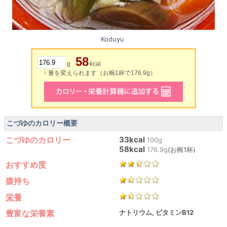
Koduyu
58
g
kcal
↑ 量を変えられます（お椀1杯で176.9g）
こづゆのカロリー概要
こづゆのカロリー
33kcal
100g
58kcal
176.9g
(お椀1杯)
おすすめ度
腹持ち
栄養
豊富な栄養素
ナトリウム, ビタミンB12