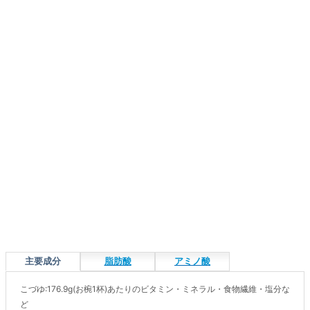
主要成分
脂肪酸
アミノ酸
こづゆ:176.9g(お椀1杯)あたりのビタミン・ミネラル・食物繊維・塩分な
ど