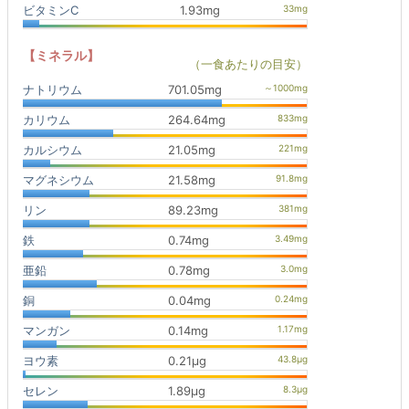
ビタミンC
1.93mg
【ミネラル】
（一食あたりの目安）
ナトリウム
701.05mg
カリウム
264.64mg
カルシウム
21.05mg
マグネシウム
21.58mg
リン
89.23mg
鉄
0.74mg
亜鉛
0.78mg
銅
0.04mg
マンガン
0.14mg
ヨウ素
0.21μg
セレン
1.89μg