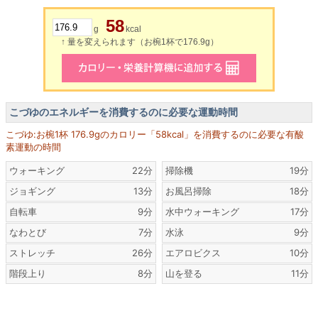
58
g
kcal
↑ 量を変えられます（お椀1杯で176.9g）
こづゆのエネルギーを消費するのに必要な運動時間
こづゆ:お椀1杯 176.9gのカロリー「58kcal」を消費するのに必要な有酸
素運動の時間
ウォーキング
22分
掃除機
19分
ジョギング
13分
お風呂掃除
18分
自転車
9分
水中ウォーキング
17分
なわとび
7分
水泳
9分
ストレッチ
26分
エアロビクス
10分
階段上り
8分
山を登る
11分