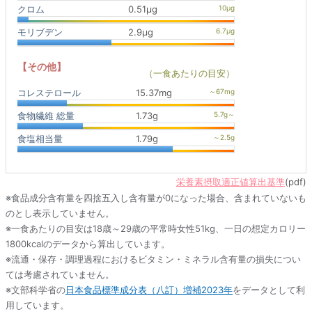
クロム
0.51μg
モリブデン
2.9μg
【その他】
（一食あたりの目安）
コレステロール
15.37mg
食物繊維 総量
1.73g
食塩相当量
1.79g
栄養素摂取適正値算出基準
(pdf)
※食品成分含有量を四捨五入し含有量が0になった場合、含まれていないも
のとし表示していません。
※一食あたりの目安は18歳～29歳の平常時女性51kg、一日の想定カロリー
1800kcalのデータから算出しています。
※流通・保存・調理過程におけるビタミン・ミネラル含有量の損失につい
ては考慮されていません。
※文部科学省の
日本食品標準成分表（八訂）増補2023年
をデータとして利
用しています。