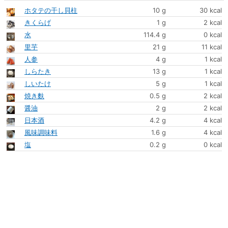
ホタテの干し貝柱
10 g
30 kcal
きくらげ
1 g
2 kcal
水
114.4 g
0 kcal
里芋
21 g
11 kcal
人参
4 g
1 kcal
しらたき
13 g
1 kcal
しいたけ
5 g
1 kcal
焼き麩
0.5 g
2 kcal
醤油
2 g
2 kcal
日本酒
4.2 g
4 kcal
風味調味料
1.6 g
4 kcal
塩
0.2 g
0 kcal