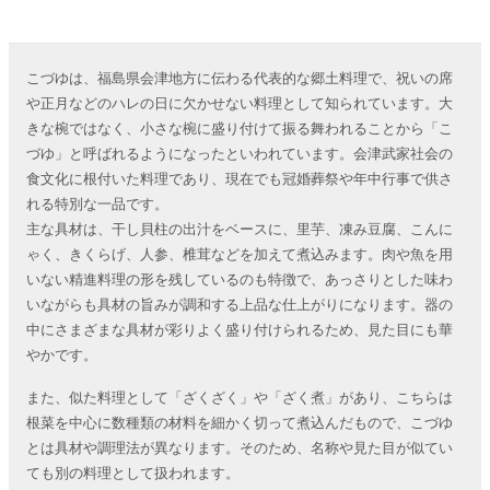
こづゆは、福島県会津地方に伝わる代表的な郷土料理で、祝いの席
や正月などのハレの日に欠かせない料理として知られています。大
きな椀ではなく、小さな椀に盛り付けて振る舞われることから「こ
づゆ」と呼ばれるようになったといわれています。会津武家社会の
食文化に根付いた料理であり、現在でも冠婚葬祭や年中行事で供さ
れる特別な一品です。
主な具材は、干し貝柱の出汁をベースに、里芋、凍み豆腐、こんに
ゃく、きくらげ、人参、椎茸などを加えて煮込みます。肉や魚を用
いない精進料理の形を残しているのも特徴で、あっさりとした味わ
いながらも具材の旨みが調和する上品な仕上がりになります。器の
中にさまざまな具材が彩りよく盛り付けられるため、見た目にも華
やかです。
また、似た料理として「ざくざく」や「ざく煮」があり、こちらは
根菜を中心に数種類の材料を細かく切って煮込んだもので、こづゆ
とは具材や調理法が異なります。そのため、名称や見た目が似てい
ても別の料理として扱われます。