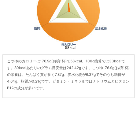
こづゆのカロリーは176.9g(お椀1杯)で58kcal、100g換算では33kcalで
す。80kcalあたりのグラム目安量は242.42gです。こづゆ176.9g(お椀1杯)
の栄養は、たんぱく質が多く7.87g、炭水化物が6.37gでそのうち糖質が
4.64g、脂質が0.21gです。ビタミン・ミネラルではナトリウムとビタミン
B12の成分が多いです。