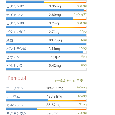
ビタミンB2
0.35mg
ナイアシン
2.89mg
ビタミンB6
0.2mg
ビタミンB12
2.74μg
葉酸
83.73μg
パントテン酸
1.44mg
ビオチン
17.51μg
ビタミンC
5.42mg
【ミネラル】
（一食あたりの目安）
ナトリウム
1893.19mg
カリウム
436.81mg
カルシウム
85.62mg
マグネシウム
59.5mg