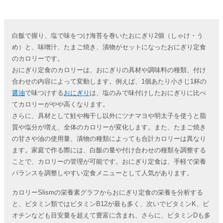
白飯で握り、塩で味をつけ海苔を巻いたおにぎり2個（しゃけ・う
め）と、味噌汁、たまご焼き、漬物がセットになったおにぎり定食
のカロリーです。
おにぎり定食のカロリーは、おにぎりの具材や調味料の種類、付け
合わせの内容によって変動します。例えば、1個あたり小さじ1杯の
醤油
で味つけする
おにぎり
は、塩のみで味付けしたおにぎりに比べ
てカロリーがやや高くなります。
さらに、具材として鮭や梅干し以外にツナマヨや明太子を使うと脂
質や塩分が増え、全体のカロリーが変化します。また、たまご焼き
の甘さや油の使用量、漬物の種類によっても合計カロリーは異なり
ます。家庭で作る際には、白飯の量や付け合わせの種類を調整する
ことで、カロリーの管理が可能です。おにぎり定食は、手軽で栄養
バランスを調整しやすい定食メニューとして人気があります。
カロリーSlismの栄養素グラフからおにぎり定食の栄養を分析する
と、ビタミン類ではビタミンB12が最も多く、次いでビタミンK、ビ
オチンなども目安量を超えて豊富に含まれ、さらに、ビタミンDも多