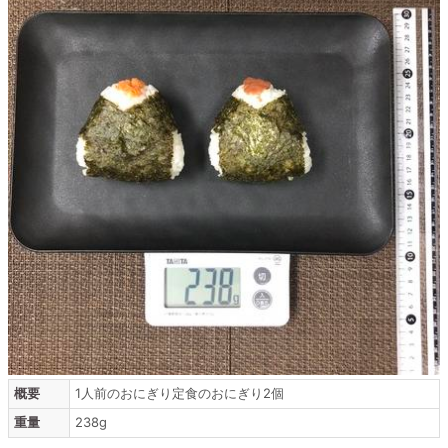
概要
1人前のおにぎり定食のおにぎり2個
重量
238g