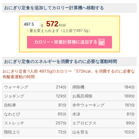
おにぎり定食を追加してカロリー計算機へ移動する
572
g
kcal
↑ 量を変えられます（1人前で497.5g）
おにぎり定食のエネルギーを消費するのに必要な運動時間
おにぎり定食:1人前 497.5gのカロリー「572kcal」を消費するのに必要な
有酸素運動の時間
ウォーキング
214分
掃除機
184分
ジョギング
129分
お風呂掃除
169分
自転車
81分
水中ウォーキング
161分
なわとび
65分
水泳
81分
ストレッチ
257分
エアロビクス
99分
階段上り
72分
山を登る
102分