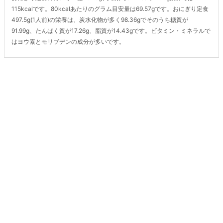
115kcalです。80kcalあたりのグラム目安量は69.57gです。おにぎり定食
497.5g(1人前)の栄養は、炭水化物が多く98.36gでそのうち糖質が
91.99g、たんぱく質が17.26g、脂質が14.43gです。ビタミン・ミネラルで
はヨウ素とモリブデンの成分が多いです。