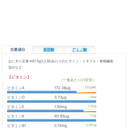
主要成分
脂肪酸
アミノ酸
おにぎり定食:497.5g(1人前)あたりのビタミン・ミネラル・食物繊維・
塩分など
【ビタミン】
（一食あたりの目安）
ビタミンA
172.38μg
ビタミンD
3.73μg
ビタミンE
1.89mg
ビタミンK
60.89μg
ビタミンB1
0.15mg