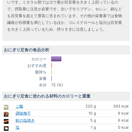
いです。ミネラル類ではヨウ素が目安量を大きく上回っているの
で、摂取量に注意が必要です。次いでモリブデン、セレン、銅など
も目安量を超えて豊富に含まれています。その他の栄養素では食物
繊維が目標量を満たしているほか、コレステロールと塩分は目安量
を大きく上回っているため、摂りすぎに注意しましょう。
おにぎり定食の食品分析
カロリー
おすすめ度
腹持ち
栄養
水分
72 (%)
おにぎり定食に使われる材料のカロリーと重量
ご飯
220 g
343 kcal
調味梅干
10 g
9 kcal
鮭の塩焼き
5 g
6 kcal
塩
1 g
0 kcal