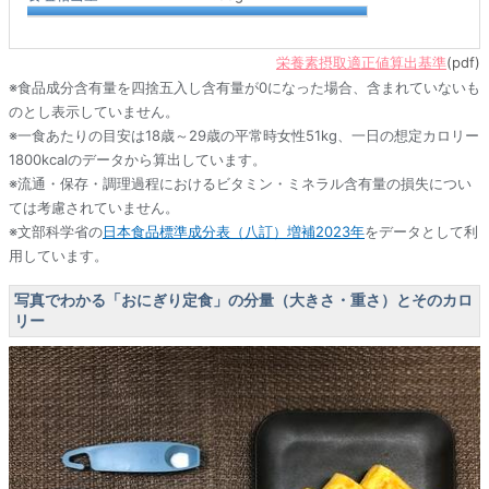
栄養素摂取適正値算出基準
(pdf)
※食品成分含有量を四捨五入し含有量が0になった場合、含まれていないも
のとし表示していません。
※一食あたりの目安は18歳～29歳の平常時女性51kg、一日の想定カロリー
1800kcalのデータから算出しています。
※流通・保存・調理過程におけるビタミン・ミネラル含有量の損失につい
ては考慮されていません。
※文部科学省の
日本食品標準成分表（八訂）増補2023年
をデータとして利
用しています。
写真でわかる「おにぎり定食」の分量（大きさ・重さ）とそのカロ
リー