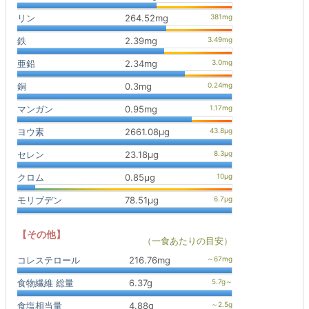
リン
264.52mg
鉄
2.39mg
亜鉛
2.34mg
銅
0.3mg
マンガン
0.95mg
ヨウ素
2661.08μg
セレン
23.18μg
クロム
0.85μg
モリブデン
78.51μg
【その他】
（一食あたりの目安）
コレステロール
216.76mg
食物繊維 総量
6.37g
食塩相当量
4.88g