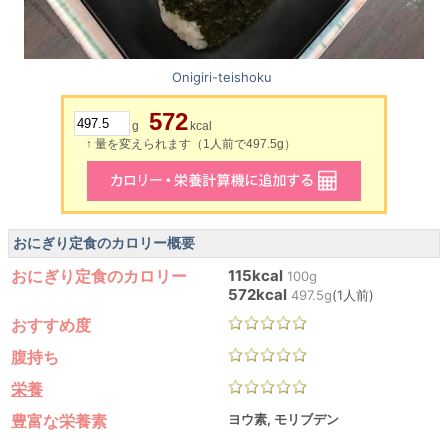
Onigiri-teishoku
572
g
kcal
↑ 量を変えられます（1人前で497.5g）
おにぎり定食のカロリー概要
おにぎり定食のカロリー
115kcal
100g
572kcal
497.5g
(1人前)
おすすめ度
腹持ち
栄養
豊富な栄養素
ヨウ素, モリブデン