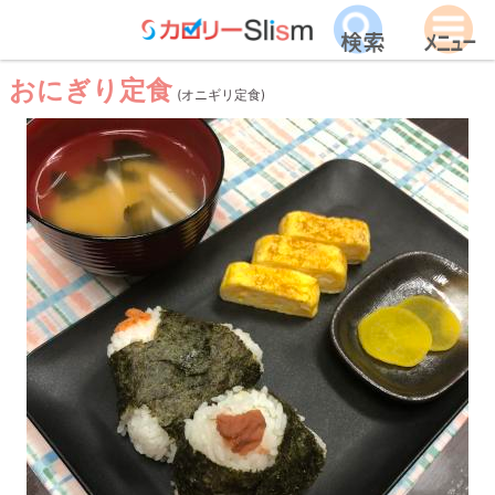
おにぎり定食
(オニギリ定食)