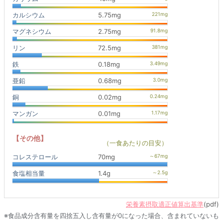
カルシウム
5.75mg
マグネシウム
2.75mg
リン
72.5mg
鉄
0.18mg
亜鉛
0.68mg
銅
0.02mg
マンガン
0.01mg
【その他】
（一食あたりの目安）
コレステロール
70mg
食塩相当量
1.4g
栄養素摂取適正値算出基準
(pdf)
※食品成分含有量を四捨五入し含有量が0になった場合、含まれていないも