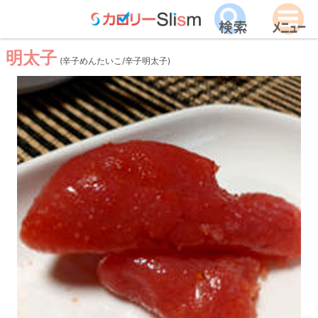
明太子
(辛子めんたいこ/辛子明太子)