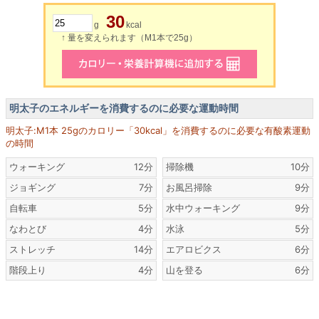
30
g
kcal
↑ 量を変えられます（M1本で25g）
明太子のエネルギーを消費するのに必要な運動時間
明太子:M1本 25gのカロリー「30kcal」を消費するのに必要な有酸素運動
の時間
ウォーキング
12分
掃除機
10分
ジョギング
7分
お風呂掃除
9分
自転車
5分
水中ウォーキング
9分
なわとび
4分
水泳
5分
ストレッチ
14分
エアロビクス
6分
階段上り
4分
山を登る
6分