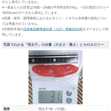
のとし表示していません。
※一食あたりの目安は18歳～29歳の平常時女性51kg、一日の想定カロリー
1800kcalのデータから算出しています。
※流通・保存・調理過程におけるビタミン・ミネラル含有量の損失につい
ては考慮されていません。
※文部科学省の
日本食品標準成分表（八訂）増補2023年
をデータとして利
用しています。
写真でわかる「明太子」の分量（大きさ・重さ）とそのカロリー
概要
明太子1本（1/2腹）