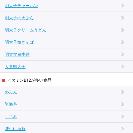
明太子チャーハン
明太子の天ぷら
明太子クリームうどん
明太子焼きそば
明太マヨ牛丼
人参明太子
ビタミンB12が多い食品
めふん
岩海苔
しじみ
味付け海苔