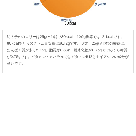
明太子のカロリーは25g(M1本)で30kcal、100g換算では121kcalです。
80kcalあたりのグラム目安量は66.12gです。明太子25g(M1本)の栄養は、
たんぱく質が多く5.25g、脂質が0.83g、炭水化物が0.75gでそのうち糖質
が0.75gです。ビタミン・ミネラルではビタミンB12とナイアシンの成分が
多いです。