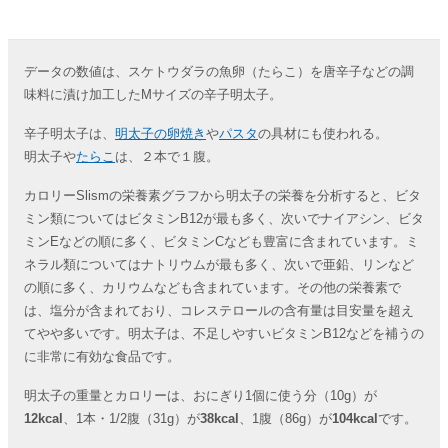
データの数値は、スケトウダラの魚卵（たらこ）を唐辛子などの調
味料に漬け加工したMサイズの辛子明太子。
辛子明太子は、
明太子の卵焼き
や
パスタ
の具材にも使われる。
明太子や
たらこ
は、２本で１腹。
カロリーSlismの栄養素グラフから明太子の栄養を分析すると、ビタ
ミン類についてはビタミンB12が最も多く、次いでナイアシン、ビタ
ミンEなどの順に多く、ビタミンCなども豊富に含まれています。ミ
ネラル類についてはナトリウムが最も多く、次いで亜鉛、リンなど
の順に多く、カリウムなども含まれています。その他の栄養素で
は、塩分が含まれており、コレステロールの含有量は目安量を超え
てやや多いです。明太子は、不足しやすいビタミンB12などを補うの
に非常に有効な食品です。
明太子の重量とカロリーは、おにぎり1個に使う分（10g）が
12kcal
、1本・1/2腹（31g）が
38kcal
、1腹（86g）が
104kcal
です。