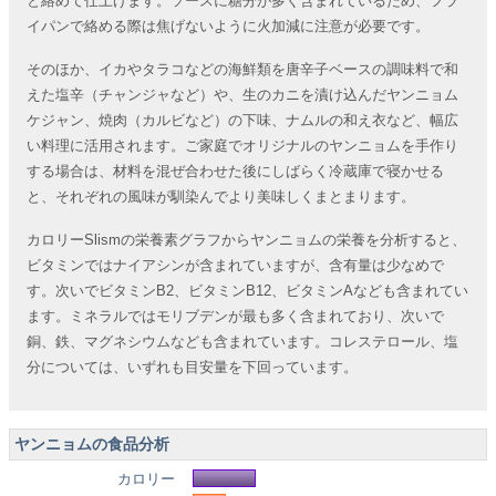
と絡めて仕上げます。ソースに糖分が多く含まれているため、フラ
イパンで絡める際は焦げないように火加減に注意が必要です。
そのほか、イカやタラコなどの海鮮類を唐辛子ベースの調味料で和
えた塩辛（チャンジャなど）や、生のカニを漬け込んだヤンニョム
ケジャン、焼肉（カルビなど）の下味、ナムルの和え衣など、幅広
い料理に活用されます。ご家庭でオリジナルのヤンニョムを手作り
する場合は、材料を混ぜ合わせた後にしばらく冷蔵庫で寝かせる
と、それぞれの風味が馴染んでより美味しくまとまります。
カロリーSlismの栄養素グラフからヤンニョムの栄養を分析すると、
ビタミンではナイアシンが含まれていますが、含有量は少なめで
す。次いでビタミンB2、ビタミンB12、ビタミンAなども含まれてい
ます。ミネラルではモリブデンが最も多く含まれており、次いで
銅、鉄、マグネシウムなども含まれています。コレステロール、塩
分については、いずれも目安量を下回っています。
ヤンニョムの食品分析
カロリー