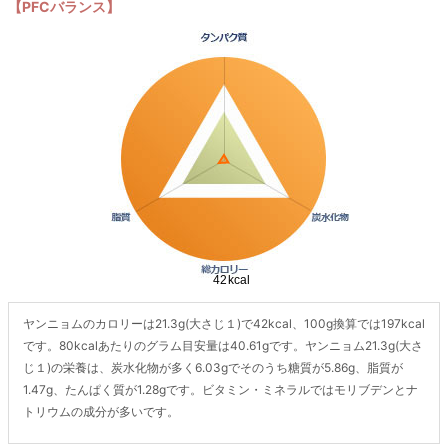
【PFCバランス】
ヤンニョムのカロリーは21.3g(大さじ１)で42kcal、100g換算では197kcal
です。80kcalあたりのグラム目安量は40.61gです。ヤンニョム21.3g(大さ
じ１)の栄養は、炭水化物が多く6.03gでそのうち糖質が5.86g、脂質が
1.47g、たんぱく質が1.28gです。ビタミン・ミネラルではモリブデンとナ
トリウムの成分が多いです。