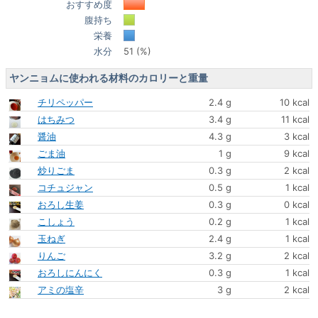
おすすめ度
腹持ち
栄養
水分
51 (%)
ヤンニョムに使われる材料のカロリーと重量
チリペッパー
2.4 g
10 kcal
はちみつ
3.4 g
11 kcal
醤油
4.3 g
3 kcal
ごま油
1 g
9 kcal
炒りごま
0.3 g
2 kcal
コチュジャン
0.5 g
1 kcal
おろし生姜
0.3 g
0 kcal
こしょう
0.2 g
1 kcal
玉ねぎ
2.4 g
1 kcal
りんご
3.2 g
2 kcal
おろしにんにく
0.3 g
1 kcal
アミの塩辛
3 g
2 kcal