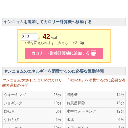
ヤンニョムを追加してカロリー計算機へ移動する
42
g
kcal
↑ 量を変えられます（大さじ１で21.3g）
ヤンニョムのエネルギーを消費するのに必要な運動時間
ヤンニョム:大さじ１ 21.3gのカロリー「42kcal」を消費するのに必要な有
酸素運動の時間
ウォーキング
16分
掃除機
14分
ジョギング
10分
お風呂掃除
13分
自転車
6分
水中ウォーキング
12分
なわとび
5分
水泳
6分
ストレッチ
19分
エアロビクス
8分