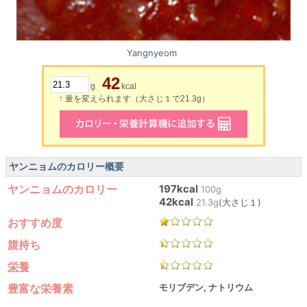
Yangnyeom
42
g
kcal
↑ 量を変えられます（大さじ１で21.3g）
ヤンニョムのカロリー概要
ヤンニョムのカロリー
197kcal
100g
42kcal
21.3g
(大さじ１)
おすすめ度
腹持ち
栄養
豊富な栄養素
モリブデン, ナトリウム