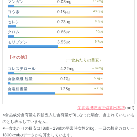
マンガン
0.08mg
ヨウ素
0.15μg
セレン
0.73μg
クロム
0.66μg
モリブデン
3.55μg
【その他】
（一食あたりの目安）
コレステロール
4.22mg
食物繊維 総量
0.17g
食塩相当量
1.25g
栄養素摂取適正値算出基準
(pdf)
※食品成分含有量を四捨五入し含有量が0になった場合、含まれていないも
のとし表示していません。
※一食あたりの目安は18歳～29歳の平常時女性51kg、一日の想定カロリー
1800kcalのデータから算出しています。