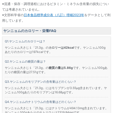
※流通・保存・調理過程におけるビタミン・ミネラル含有量の損失につい
ては考慮されていません。
※文部科学省の
日本食品標準成分表（八訂）増補2023年
をデータとして利
用しています。
ヤンニョムのカロリー・栄養FAQ
ヤンニョムのカロリーは？
ヤンニョム大さじ１「21.3g」の
カロリーは42kcal
です。ヤンニョム100g
あたりのカロリーは197kcalです。
ヤンニョムの糖質の量は？
ヤンニョム大さじ１「21.3g」の
糖質の量は5.86g
です。ヤンニョム100gあ
たりの糖質の量は27.51gです。
ヤンニョムのモリブデンの含有量はどのくらい？
ヤンニョム大さじ１「21.3g」にはモリブデンが3.55μg含まれています。ヤ
ンニョム100gあたりのモリブデンは16.68μgです。
ヤンニョムのナトリウムの含有量はどのくらい？
ヤンニョム大さじ１「21.3g」にはナトリウムが494.13mg含まれています。
ヤンニョム100gあたりのナトリウムは2319.84mgです。