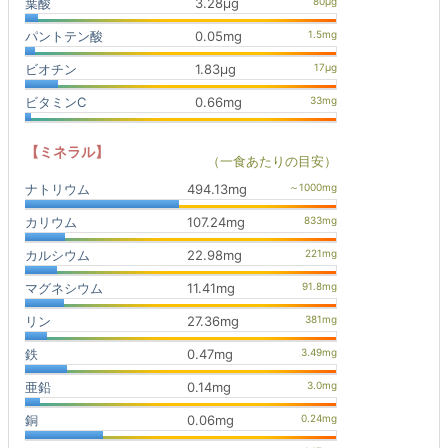
葉酸
3.28μg
パントテン酸
0.05mg
ビオチン
1.83μg
ビタミンC
0.66mg
【ミネラル】
（一食あたりの目安）
ナトリウム
494.13mg
カリウム
107.24mg
カルシウム
22.98mg
マグネシウム
11.41mg
リン
27.36mg
鉄
0.47mg
亜鉛
0.14mg
銅
0.06mg