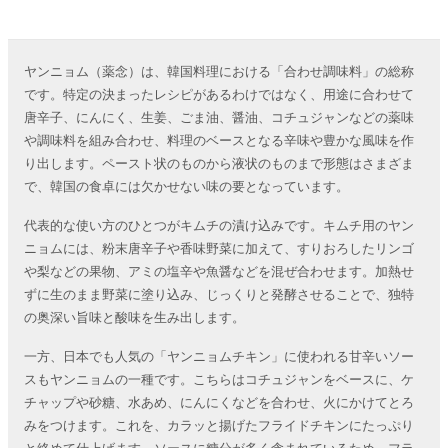
ヤンニョム（薬念）は、韓国料理における「合わせ調味料」の総称
です。特定の決まったレシピがあるわけではなく、用途に合わせて
唐辛子、にんにく、生姜、ごま油、醤油、コチュジャンなどの薬味
や調味料を組み合わせ、料理のベースとなる辛味や豊かな風味を作
り出します。ペースト状のものから液状のものまで形態はさまざま
で、韓国の食卓には欠かせない味の要となっています。
代表的な使い方のひとつがキムチの漬け込みです。キムチ用のヤン
ニョムには、粉末唐辛子や香味野菜に加えて、すりおろしたリンゴ
や梨などの果物、アミの塩辛や魚醤などを混ぜ合わせます。加熱せ
ずに生のまま野菜に塗り込み、じっくりと発酵させることで、独特
の奥深い旨味と酸味を生み出します。
一方、日本でも人気の「ヤンニョムチキン」に使われる甘辛いソー
スもヤンニョムの一種です。こちらはコチュジャンをベースに、ケ
チャップや砂糖、水あめ、にんにくなどを合わせ、火にかけてとろ
みをつけます。これを、カラッと揚げたフライドチキンにたっぷり