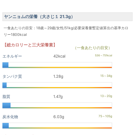
ヤンニョムの栄養（大さじ１ 21.3g）
一食あたりの目安：18歳～29歳/女性/51kg/必要栄養量暫定値算出の基準カロ
リー1800kcal
【総カロリーと三大栄養素】
（一食あたりの目安）
エネルギー
42kcal
タンパク質
1.28g
脂質
1.47g
炭水化物
6.03g