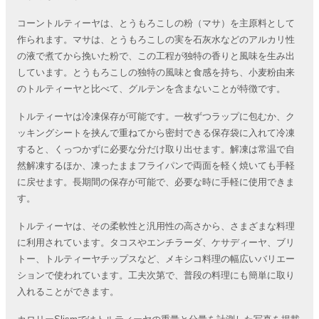
コーントルティーヤは、とうもろこしの粉（マサ）を主原料として
作られます。マサは、とうもろこしの実を石灰水などのアルカリ性
の液で煮てから挽いた粉で、この工程が独特の香りと風味を生み出
しています。とうもろこしの独特の風味と食感を持ち、小麦粉由来
のトルティーヤと比べて、グルテンを含まないことが特徴です。
トルティーヤは冷凍保存が可能です。一枚ずつラップに包むか、ク
ッキングシートを挟んで重ねてから密封できる保存袋に入れて冷凍
すると、くっつかずに必要な分だけ取り出せます。解凍は常温で自
然解凍するほか、凍ったままフライパンで両面を軽く焼いても手軽
に戻せます。長期間の保存が可能で、必要な時に手軽に使用できま
す。
トルティーヤは、その柔軟性と汎用性の高さから、さまざまな料理
に利用されています。タコスやエンチラーダ、ケサディーヤ、ブリ
トー、トルティーヤチップスなど、メキシコ料理の幅広いバリエー
ションで使われています。工夫次第で、普段の料理にも簡単に取り
入れることができます。