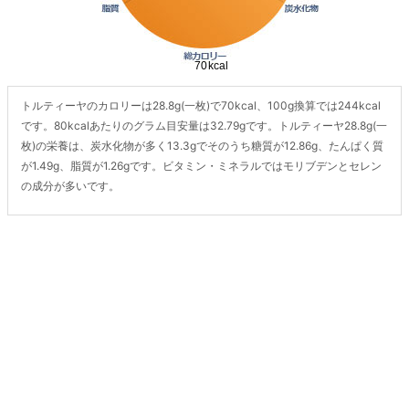
トルティーヤのカロリーは28.8g(一枚)で70kcal、100g換算では244kcal
です。80kcalあたりのグラム目安量は32.79gです。トルティーヤ28.8g(一
枚)の栄養は、炭水化物が多く13.3gでそのうち糖質が12.86g、たんぱく質
が1.49g、脂質が1.26gです。ビタミン・ミネラルではモリブデンとセレン
の成分が多いです。