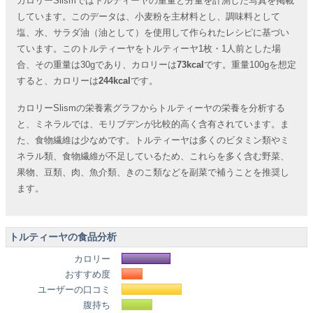
カロリーSlismではトルティーヤの重量と分量を計測した写真を掲載
しています。このデータは、小麦粉を主材料とし、調味料として
塩、水、サラダ油（油として）を使用して作られたレシピに基づい
ています。このトルティーヤをトルティーヤ1枚・1人前とした場
合、その重量は30gであり、カロリーは
73kcal
です。重量100gを想定
すると、カロリーは
244kcal
です。
カロリーSlismの栄養素グラフからトルティーヤの栄養を分析する
と、ミネラルでは、モリブデンが比較的高く含有されています。ま
た、食物繊維は少なめです。トルティーヤは多くのビタミン類やミ
ネラル類、食物繊維が不足しているため、これらを多く含む野菜、
果物、豆類、肉、魚介類、きのこ類などを副菜で補うことを推奨し
ます。
トルティーヤの食品分析
カロリー
おすすめ度
ユーザーの口コミ
腹持ち