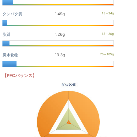
タンパク質
1.49g
脂質
1.26g
炭水化物
13.3g
【PFCバランス】