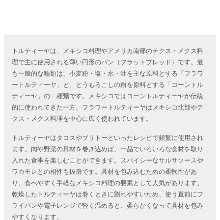
トルティーヤは、メキシコ料理やアメリカ南部のテクス・メクス料
理で主に使用される薄い円形のパン（フラットブレッド）です。最
も一般的な種類は、小麦粉・塩・水・油を主な原料とする「フラワ
ートルティーヤ」と、とうもろこしの粉を原料とする「コーントル
ティーヤ」の二種類です。メキシコではコーントルティーヤが伝統
的に使われてきた一方、フラワートルティーヤはメキシコ北部やテ
クス・メクス料理を中心に広く使われています。
トルティーヤはタコスやブリトーといったレシピで頻繁に使用され
ます。肉や野菜の具材を巻き込めば、一品でいろいろな食材を取り
入れた食事を楽しむことができます。スパイシーなサルサソースや
ワカモレとの相性も抜群です。具材を包み込むための柔軟性があ
り、食べやすく手軽なメキシコ料理の要素として人気があります。
乾燥したトルティーヤは巻くときに割れやすいため、使う直前にフ
ライパンや電子レンジで軽く温めると、柔らかくなって具材を包み
やすくなります。