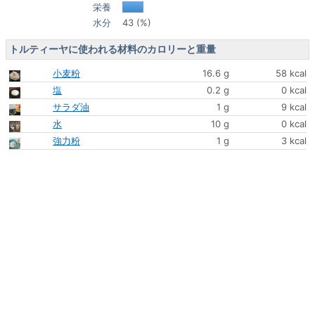
栄養
水分
43 (%)
トルティーヤに使われる材料のカロリーと重量
小麦粉
16.6 g
58 kcal
塩
0.2 g
0 kcal
サラダ油
1 g
9 kcal
水
10 g
0 kcal
強力粉
1 g
3 kcal