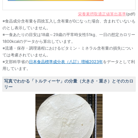
栄養素摂取適正値算出基準
(pdf)
※食品成分含有量を四捨五入し含有量が0になった場合、含まれていないも
のとし表示していません。
※一食あたりの目安は18歳～29歳の平常時女性51kg、一日の想定カロリー
1800kcalのデータから算出しています。
※流通・保存・調理過程におけるビタミン・ミネラル含有量の損失につい
ては考慮されていません。
※文部科学省の
日本食品標準成分表（八訂）増補2023年
をデータとして利
用しています。
写真でわかる「トルティーヤ」の分量（大きさ・重さ）とそのカロ
リー