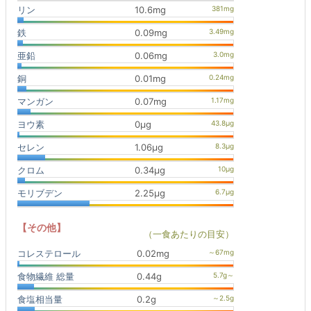
リン
10.6mg
鉄
0.09mg
亜鉛
0.06mg
銅
0.01mg
マンガン
0.07mg
ヨウ素
0μg
セレン
1.06μg
クロム
0.34μg
モリブデン
2.25μg
【その他】
（一食あたりの目安）
コレステロール
0.02mg
食物繊維 総量
0.44g
食塩相当量
0.2g