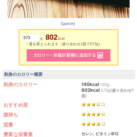
Sashimi
802
g
kcal
↑ 量を変えられます（盛り合わせ1皿で573g）
刺身のカロリー概要
刺身のカロリー
140kcal
100g
802kcal
573g
(盛り合わせ1
皿)
おすすめ度
腹持ち
栄養
豊富な栄養素
セレン, ビタミンB12