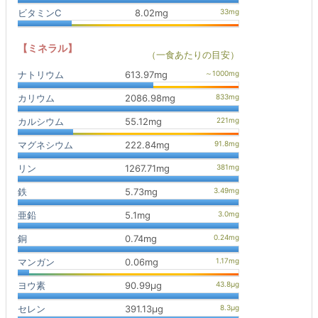
ビタミンC
8.02mg
【ミネラル】
（一食あたりの目安）
ナトリウム
613.97mg
カリウム
2086.98mg
カルシウム
55.12mg
マグネシウム
222.84mg
リン
1267.71mg
鉄
5.73mg
亜鉛
5.1mg
銅
0.74mg
マンガン
0.06mg
ヨウ素
90.99μg
セレン
391.13μg