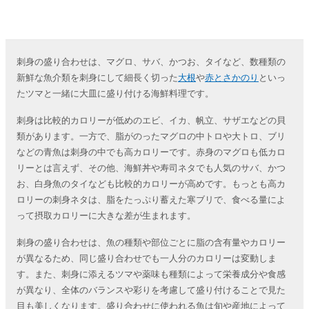
刺身の盛り合わせは、マグロ、サバ、かつお、タイなど、数種類の
新鮮な魚介類を刺身にして細長く切った
大根
や
赤とさかのり
といっ
たツマと一緒に大皿に盛り付ける海鮮料理です。
刺身は比較的カロリーが低めのエビ、イカ、帆立、サザエなどの貝
類があります。一方で、脂がのったマグロの中トロや大トロ、ブリ
などの青魚は刺身の中でも高カロリーです。赤身のマグロも低カロ
リーとは言えず、その他、海鮮丼や寿司ネタでも人気のサバ、かつ
お、白身魚のタイなども比較的カロリーが高めです。もっとも高カ
ロリーの刺身ネタは、脂をたっぷり蓄えた寒ブリで、食べる量によ
って摂取カロリーに大きな差が生まれます。
刺身の盛り合わせは、魚の種類や部位ごとに脂の含有量やカロリー
が異なるため、同じ盛り合わせでも一人分のカロリーは変動しま
す。また、刺身に添えるツマや薬味も種類によって栄養成分や食感
が異なり、全体のバランスや彩りを考慮して盛り付けることで見た
目も美しくなります。盛り合わせに使われる魚は旬や産地によって