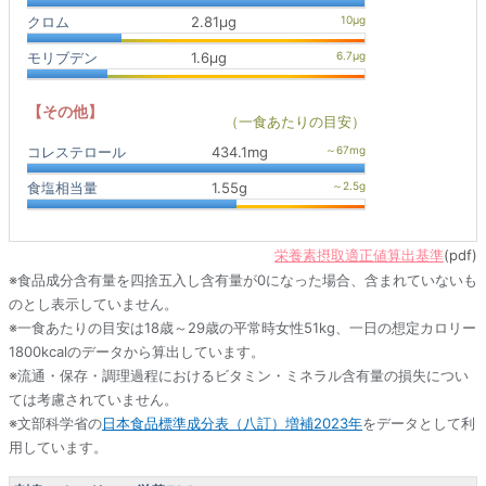
クロム
2.81μg
モリブデン
1.6μg
【その他】
（一食あたりの目安）
コレステロール
434.1mg
食塩相当量
1.55g
栄養素摂取適正値算出基準
(pdf)
※食品成分含有量を四捨五入し含有量が0になった場合、含まれていないも
のとし表示していません。
※一食あたりの目安は18歳～29歳の平常時女性51kg、一日の想定カロリー
1800kcalのデータから算出しています。
※流通・保存・調理過程におけるビタミン・ミネラル含有量の損失につい
ては考慮されていません。
※文部科学省の
日本食品標準成分表（八訂）増補2023年
をデータとして利
用しています。