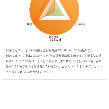
刺身のカロリーは573g(盛り合わせ1皿)で802kcal、100g換算では
140kcalです。80kcalあたりのグラム目安量は57.14gです。刺身573g(盛
り合わせ1皿)の栄養は、たんぱく質が多く125.89g、脂質が38.33g、炭水
化物が2.75gでそのうち糖質が2.75gです。ビタミン・ミネラルではセレン
とビタミンB12の成分が多いです。