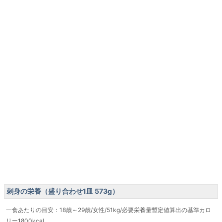
刺身の栄養（盛り合わせ1皿 573g）
一食あたりの目安：18歳～29歳/女性/51kg/必要栄養量暫定値算出の基準カロ
リー1800kcal