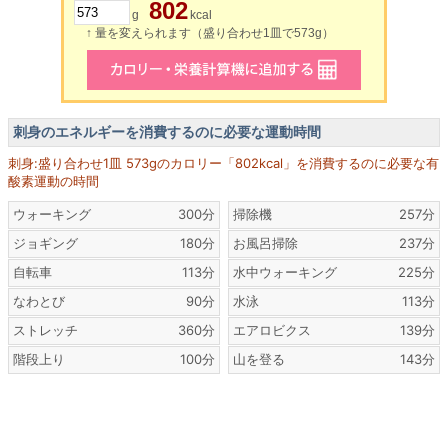
802
g
kcal
↑ 量を変えられます（盛り合わせ1皿で573g）
刺身のエネルギーを消費するのに必要な運動時間
刺身:盛り合わせ1皿 573gのカロリー「802kcal」を消費するのに必要な有
酸素運動の時間
ウォーキング
300分
掃除機
257分
ジョギング
180分
お風呂掃除
237分
自転車
113分
水中ウォーキング
225分
なわとび
90分
水泳
113分
ストレッチ
360分
エアロビクス
139分
階段上り
100分
山を登る
143分