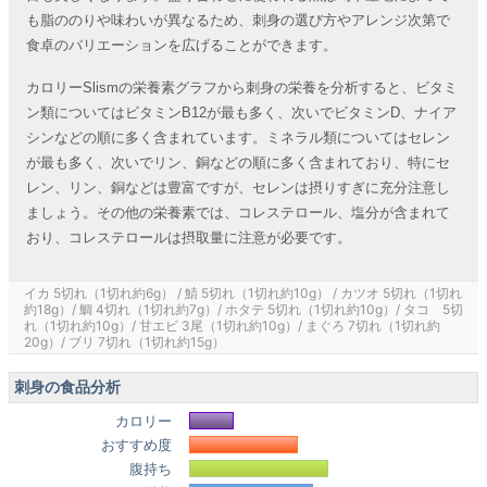
も脂ののりや味わいが異なるため、刺身の選び方やアレンジ次第で
食卓のバリエーションを広げることができます。
カロリーSlismの栄養素グラフから刺身の栄養を分析すると、ビタミ
ン類についてはビタミンB12が最も多く、次いでビタミンD、ナイア
シンなどの順に多く含まれています。ミネラル類についてはセレン
が最も多く、次いでリン、銅などの順に多く含まれており、特にセ
レン、リン、銅などは豊富ですが、セレンは摂りすぎに充分注意し
ましょう。その他の栄養素では、コレステロール、塩分が含まれて
おり、コレステロールは摂取量に注意が必要です。
イカ 5切れ（1切れ約6g） / 鯖 5切れ（1切れ約10g） / カツオ 5切れ（1切れ
約18g）/ 鯛 4切れ（1切れ約7g）/ ホタテ 5切れ（1切れ約10g）/ タコ 5切
れ（1切れ約10g）/ 甘エビ 3尾（1切れ約10g）/ まぐろ 7切れ（1切れ約
20g）/ ブリ 7切れ（1切れ約15g）
刺身の食品分析
カロリー
おすすめ度
腹持ち