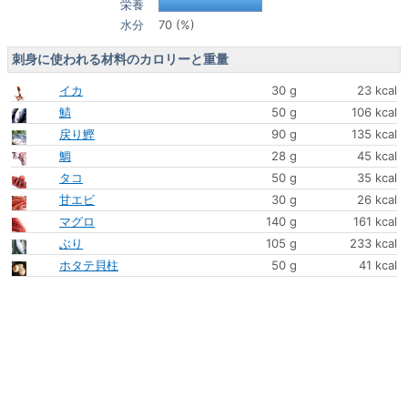
栄養
水分
70 (%)
刺身に使われる材料のカロリーと重量
イカ
30 g
23 kcal
鯖
50 g
106 kcal
戻り鰹
90 g
135 kcal
鯛
28 g
45 kcal
タコ
50 g
35 kcal
甘エビ
30 g
26 kcal
マグロ
140 g
161 kcal
ぶり
105 g
233 kcal
ホタテ貝柱
50 g
41 kcal