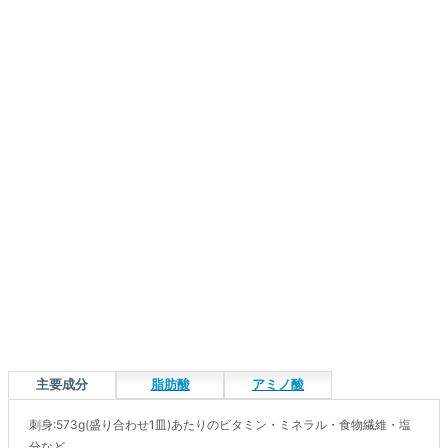
主要成分
脂肪酸
アミノ酸
刺身:573g(盛り合わせ1皿)あたりのビタミン・ミネラル・食物繊維・塩
分など