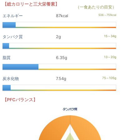
【総カロリーと三大栄養素】
（一食あたりの目安）
エネルギー
87kcal
タンパク質
2g
脂質
6.35g
炭水化物
7.54g
【PFCバランス】