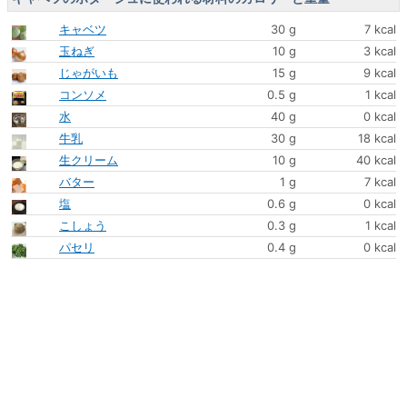
キャベツ
30 g
7 kcal
玉ねぎ
10 g
3 kcal
じゃがいも
15 g
9 kcal
コンソメ
0.5 g
1 kcal
水
40 g
0 kcal
牛乳
30 g
18 kcal
生クリーム
10 g
40 kcal
バター
1 g
7 kcal
塩
0.6 g
0 kcal
こしょう
0.3 g
1 kcal
パセリ
0.4 g
0 kcal