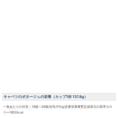
キャベツのポタージュの栄養（カップ1杯 137.8g）
一食あたりの目安：18歳～29歳/女性/51kg/必要栄養量暫定値算出の基準カロ
リー1800kcal