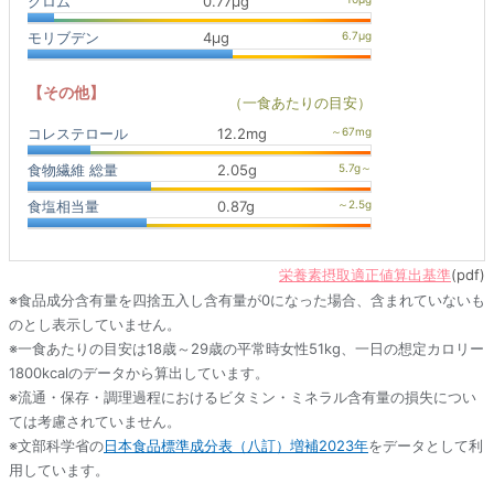
クロム
0.77μg
モリブデン
4μg
【その他】
（一食あたりの目安）
コレステロール
12.2mg
食物繊維 総量
2.05g
食塩相当量
0.87g
栄養素摂取適正値算出基準
(pdf)
※食品成分含有量を四捨五入し含有量が0になった場合、含まれていないも
のとし表示していません。
※一食あたりの目安は18歳～29歳の平常時女性51kg、一日の想定カロリー
1800kcalのデータから算出しています。
※流通・保存・調理過程におけるビタミン・ミネラル含有量の損失につい
ては考慮されていません。
※文部科学省の
日本食品標準成分表（八訂）増補2023年
をデータとして利
用しています。