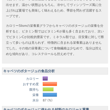
出せます。温かい状態はもちろん、冷やしてヴィシソワーズ風に仕
上げれば夏場でも美味しく味わえるため、季節を問わず活躍するス
ープです。
カロリーSlismの栄養素グラフからキャベツのポタージュの栄養を分
析すると、ビタミン類ではビタミンKが最も多く含まれており、次い
でビタミンCが比較的豊富です。ミネラル類では、目安量に対して際
立って多いものは見られず、特徴的に含まれる栄養素はありません
でした。その他の栄養素について食物繊維は少なめで、塩分は控え
めな傾向があり、コレステロールも控えめです。
キャベツのポタージュの食品分析
カロリー
おすすめ度
腹持ち
栄養
水分
87 (%)
キャベツのポタージュに使われる材料のカロリーと重量