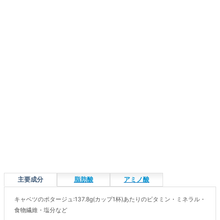
主要成分
脂肪酸
アミノ酸
キャベツのポタージュ:137.8g(カップ1杯)あたりのビタミン・ミネラル・
食物繊維・塩分など