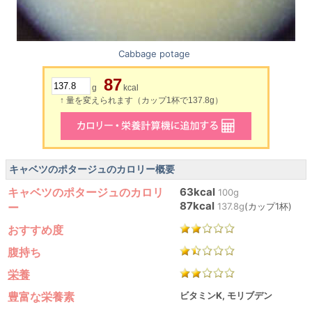
Cabbage potage
87
g
kcal
↑ 量を変えられます（カップ1杯で137.8g）
キャベツのポタージュのカロリー概要
キャベツのポタージュのカロリ
63kcal
100g
87kcal
ー
137.8g
(カップ1杯)
おすすめ度
腹持ち
栄養
豊富な栄養素
ビタミンK, モリブデン