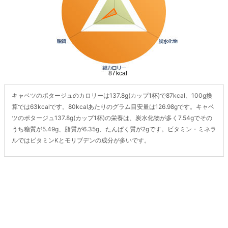
キャベツのポタージュのカロリーは137.8g(カップ1杯)で87kcal、100g換
算では63kcalです。80kcalあたりのグラム目安量は126.98gです。キャベ
ツのポタージュ137.8g(カップ1杯)の栄養は、炭水化物が多く7.54gでその
うち糖質が5.49g、脂質が6.35g、たんぱく質が2gです。ビタミン・ミネラ
ルではビタミンKとモリブデンの成分が多いです。