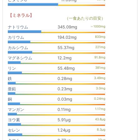
【ミネラル】
（一食あたりの目安）
ナトリウム
345.09mg
カリウム
194.02mg
カルシウム
55.37mg
マグネシウム
12.2mg
リン
55.48mg
鉄
0.28mg
亜鉛
0.23mg
銅
0.03mg
マンガン
0.11mg
ヨウ素
5.91μg
セレン
1.24μg