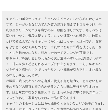
キャベツのポタージュは、キャベツをベースにしたなめらかなスー
プで、じゃがいもなどのでん粉質の野菜を加えてトロミをつけ、牛
乳や生クリームでコクを出すのが一般的な作り方です。キャベツは
葉だけでなく、普段は硬くて扱いにくい外葉や芯の部分も、時間を
かけて煮込んでからミキサーにかければしっかりと活用でき、食材
を余すところなく楽しめます。牛乳の代わりに豆乳を使うとあっさ
りとした味わいになり、好みに合わせてアレンジが可能です。
春キャベツを用いるとやわらかく火が通りやすいため調理がしやす
く、甘みが強く感じられるスープに仕上がります。一方、冬キャベ
ツを使うと煮込むことでしっかりとした風味が引き立ち、また異な
る味わいを楽しめます。
冷蔵庫に残ったキャベツを有効に使える点も魅力で、じゃがいもや
玉ねぎなどの野菜を組み合わせるとさらに味に奥行きが生まれま
す。隠し味に味噌を少量加えれば、まろやかさの中に和風のニュア
ンスが加わり、家庭ならではの一品に変化します。
キャベツのポタージュには食物繊維やビタミンCなどの栄養が含まれ
ており、ポタージュに仕立てることで食材の持ち味をやさしく引き