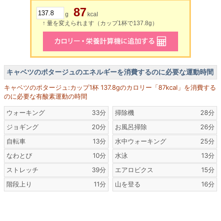
87
g
kcal
↑ 量を変えられます（カップ1杯で137.8g）
キャベツのポタージュのエネルギーを消費するのに必要な運動時間
キャベツのポタージュ:カップ1杯 137.8gのカロリー「87kcal」を消費する
のに必要な有酸素運動の時間
ウォーキング
33分
掃除機
28分
ジョギング
20分
お風呂掃除
26分
自転車
13分
水中ウォーキング
25分
なわとび
10分
水泳
13分
ストレッチ
39分
エアロビクス
15分
階段上り
11分
山を登る
16分