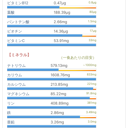
ビタミンB12
0.47μg
葉酸
188.39μg
パントテン酸
2.66mg
ビオチン
14.36μg
ビタミンC
53.91mg
【ミネラル】
（一食あたりの目安）
ナトリウム
579.13mg
カリウム
1608.76mg
カルシウム
213.85mg
マグネシウム
85.22mg
リン
408.89mg
鉄
2.86mg
亜鉛
3.26mg