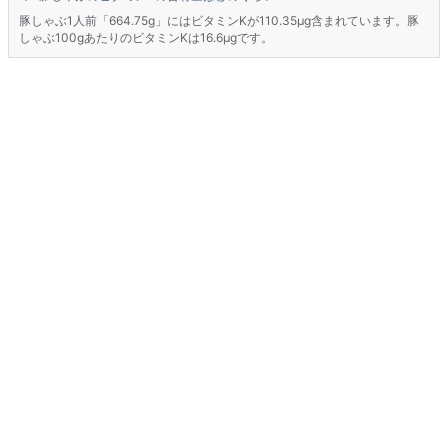
豚しゃぶ1人前「664.75g」にはビタミンKが110.35μg含まれています。豚
しゃぶ100gあたりのビタミンKは16.6μgです。