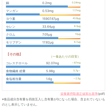
銅
0.2mg
マンガン
0.53mg
ヨウ素
15907.67μg
セレン
33.64μg
クロム
7.05μg
モリブデン
17.82μg
【その他】
（一食あたりの目安）
コレステロール
92.07mg
食物繊維 総量
5.98g
食塩相当量
1.6g
栄養素摂取適正値算出基準
(pdf)
※食品成分含有量を四捨五入し含有量が0になった場合、含まれていないも
のとし表示していません。