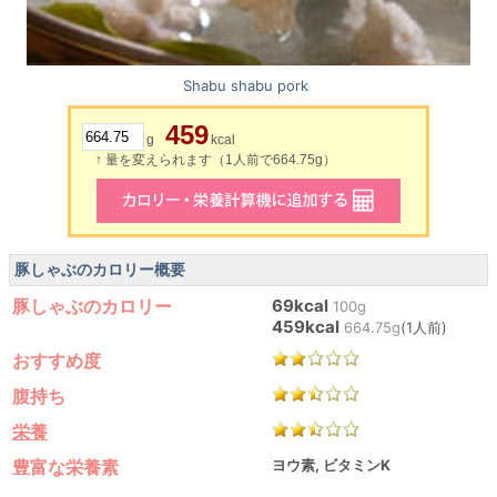
Shabu shabu pork
459
g
kcal
↑ 量を変えられます（1人前で664.75g）
豚しゃぶのカロリー概要
豚しゃぶのカロリー
69kcal
100g
459kcal
664.75g
(1人前)
おすすめ度
腹持ち
栄養
豊富な栄養素
ヨウ素, ビタミンK