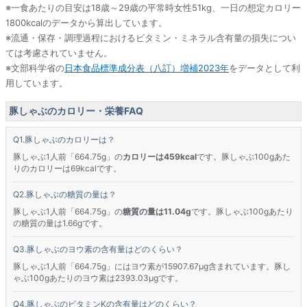
※一食あたりの目安は18歳～29歳の平常時女性51kg、一日の想定カロリー
1800kcalのデータから算出しています。
※流通・保存・調理過程におけるビタミン・ミネラル含有量の損失につい
ては考慮されていません。
※文部科学省の
日本食品標準成分表（八訂）増補2023年
をデータとして利
用しています。
豚しゃぶのカロリー・栄養FAQ
豚しゃぶのカロリーは？
豚しゃぶ1人前「664.75g」の
カロリーは459kcal
です。豚しゃぶ100gあた
りのカロリーは69kcalです。
豚しゃぶの糖質の量は？
豚しゃぶ1人前「664.75g」の
糖質の量は11.04g
です。豚しゃぶ100gあたり
の糖質の量は1.66gです。
豚しゃぶのヨウ素の含有量はどのくらい？
豚しゃぶ1人前「664.75g」にはヨウ素が15907.67μg含まれています。豚し
ゃぶ100gあたりのヨウ素は2393.03μgです。
豚しゃぶのビタミンKの含有量はどのくらい？