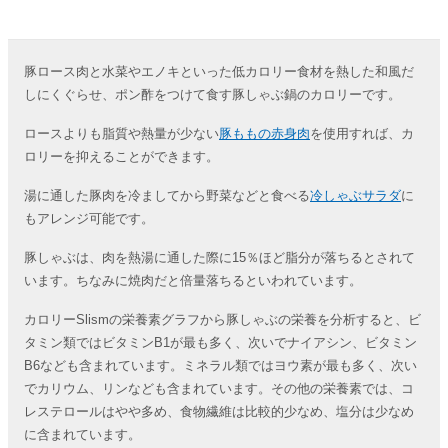
豚ロース肉と水菜やエノキといった低カロリー食材を熱した和風だ
しにくぐらせ、ポン酢をつけて食す豚しゃぶ鍋のカロリーです。
ロースよりも脂質や熱量が少ない
豚ももの赤身肉
を使用すれば、カ
ロリーを抑えることができます。
湯に通した豚肉を冷ましてから野菜などと食べる
冷しゃぶサラダ
に
もアレンジ可能です。
豚しゃぶは、肉を熱湯に通した際に15％ほど脂分が落ちるとされて
います。ちなみに焼肉だと倍量落ちるといわれています。
カロリーSlismの栄養素グラフから豚しゃぶの栄養を分析すると、ビ
タミン類ではビタミンB1が最も多く、次いでナイアシン、ビタミン
B6なども含まれています。ミネラル類ではヨウ素が最も多く、次い
でカリウム、リンなども含まれています。その他の栄養素では、コ
レステロールはやや多め、食物繊維は比較的少なめ、塩分は少なめ
に含まれています。