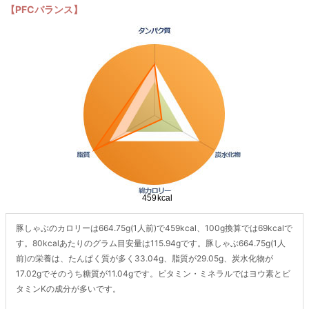
【PFCバランス】
豚しゃぶのカロリーは664.75g(1人前)で459kcal、100g換算では69kcalで
す。80kcalあたりのグラム目安量は115.94gです。豚しゃぶ664.75g(1人
前)の栄養は、たんぱく質が多く33.04g、脂質が29.05g、炭水化物が
17.02gでそのうち糖質が11.04gです。ビタミン・ミネラルではヨウ素とビ
タミンKの成分が多いです。