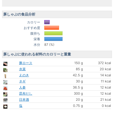
豚しゃぶの食品分析
カロリー
おすすめ度
腹持ち
栄養
水分
87 (%)
豚しゃぶに使われる材料のカロリーと重量
豚ロース
150 g
372 kcal
水菜
85 g
20 kcal
えのき
42.5 g
14 kcal
ネギ
30 g
11 kcal
人参
36.5 g
12 kcal
昆布だし
300 g
12 kcal
日本酒
20 g
21 kcal
塩
0.75 g
0 kcal