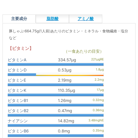
主要成分
脂肪酸
アミノ酸
豚しゃぶ:664.75g(1人前)あたりのビタミン・ミネラル・食物繊維・塩分
など
【ビタミン】
（一食あたりの目安）
ビタミンA
334.57μg
ビタミンD
0.53μg
ビタミンE
2.19mg
ビタミンK
110.35μg
ビタミンB1
1.26mg
ビタミンB2
0.47mg
ナイアシン
14.82mg
ビタミンB6
0.8mg