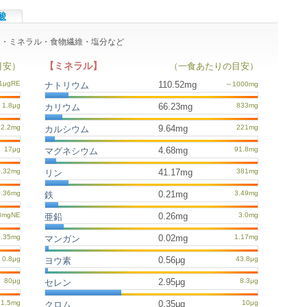
酸
タミン・ミネラル・食物繊維・塩分など
【ミネラル】
目安）
（一食あたりの目安）
110.52mg
ナトリウム
66.23mg
カリウム
9.64mg
カルシウム
4.68mg
マグネシウム
41.17mg
リン
0.21mg
鉄
0.26mg
亜鉛
0.02mg
マンガン
0.56μg
ヨウ素
2.95μg
セレン
0.35μg
クロム