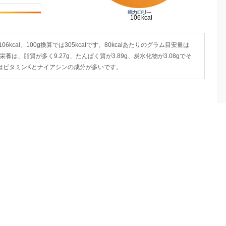
6kcal、100g換算では305kcalです。80kcalあたりのグラム目安量は
)の栄養は、脂質が多く9.27g、たんぱく質が3.89g、炭水化物が3.08gでそ
ではビタミンKとナイアシンの成分が多いです。