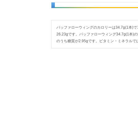
バッファローウィングのカロリーは34.7g(1本)で10
26.23gです。バッファローウィング34.7g(1本
のうち糖質が2.95gです。ビタミン・ミネラル