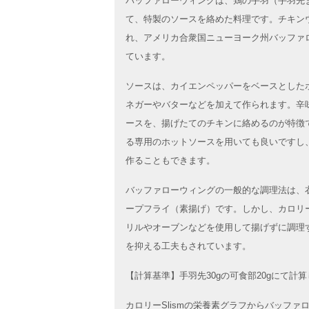
バッファローウィングは、鶏の手羽（手羽先
て、特製のソースを絡めた料理です。チキン
れ、アメリカ合衆国ニューヨーク州バッファ
ています。
ソースは、カイエンペッパーをベースとした
ネガーやバターなどを加えて作られます。辛
ースを、揚げたてのチキンに絡めるのが特徴
る専用のホットソースを用いても良いですし
作ることもできます。
バッファローウィングの一般的な調理法は、
ープフライ（素揚げ）です。しかし、カロリ
リルやオーブンなどを使用して揚げずに調理
を抑える工夫もされています。
【計算基準】手羽先30gの可食部20gにて計
カロリーSlismの栄養素グラフからバッフ