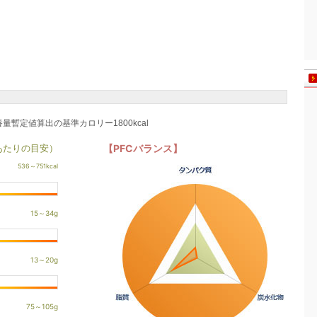
養量暫定値算出の基準カロリー1800kcal
あたりの目安）
【PFCバランス】