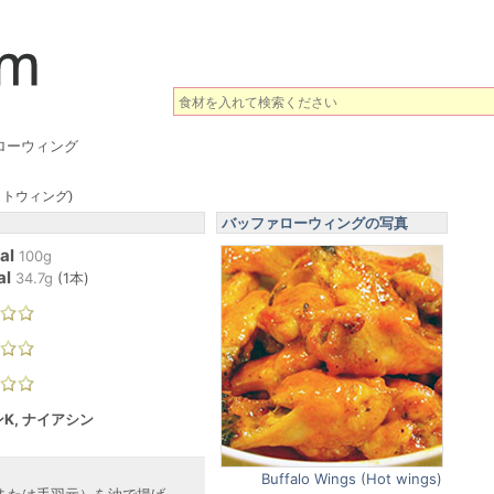
ローウィング
ットウィング)
バッファローウィングの写真
al
100g
al
34.7
g
(
1本
)
K, ナイアシン
Buffalo Wings (Hot wings)