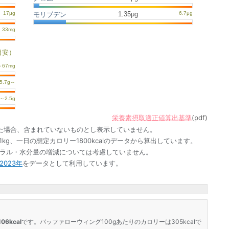
1.35μg
モリブデン
目安）
栄養素摂取適正値算出基準
(pdf)
た場合、含まれていないものとし表示していません。
1kg、一日の想定カロリー1800kcalのデータから算出しています。
ネラル・水分量の増減については考慮していません。
023年
をデータとして利用しています。
6kcal
です。バッファローウィング100gあたりのカロリーは305kcalで