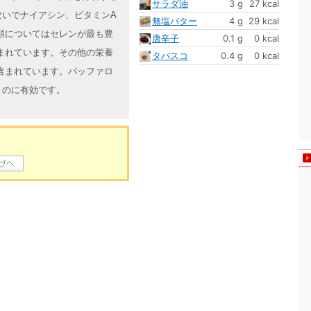
サラダ油
3 g
27 kcal
次いでナイアシン、ビタミンA
無塩バター
4 g
29 kcal
類についてはセレンが最も豊
唐辛子
0.1 g
0 kcal
まれています。その他の栄養
タバスコ
0.4 g
0 kcal
含まれています。バッファロ
うのに有効です。