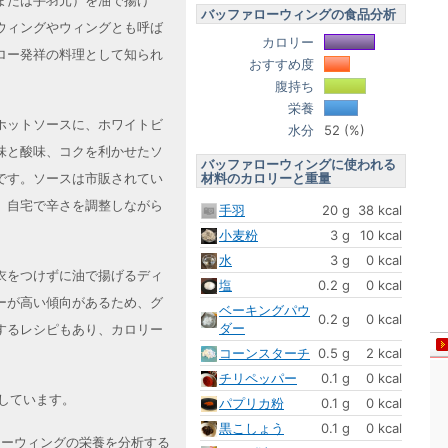
または手羽元）を油で揚げ
バッファローウィングの食品分析
ウィングやウィングとも呼ば
カロリー
ロー発祥の料理として知られ
おすすめ度
腹持ち
栄養
ホットソースに、ホワイトビ
水分
52 (%)
味と酸味、コクを利かせたソ
バッファローウィングに使われる
材料のカロリーと重量
です。ソースは市販されてい
、自宅で辛さを調整しながら
手羽
20 g
38 kcal
小麦粉
3 g
10 kcal
水
3 g
0 kcal
衣をつけずに油で揚げるディ
塩
0.2 g
0 kcal
ーが高い傾向があるため、グ
ベーキングパウ
0.2 g
0 kcal
ダー
するレシピもあり、カロリー
コーンスターチ
0.5 g
2 kcal
チリペッパー
0.1 g
0 kcal
算しています。
パプリカ粉
0.1 g
0 kcal
黒こしょう
0.1 g
0 kcal
ァローウィングの栄養を分析する