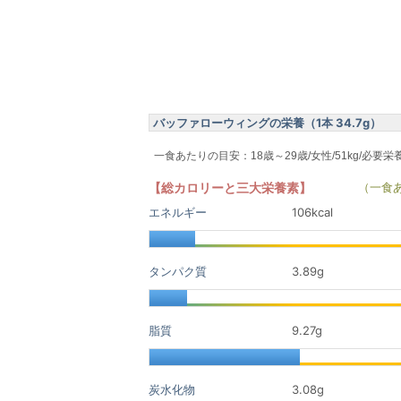
バッファローウィングの栄養（1本 34.7g）
一食あたりの目安：18歳～29歳/女性/51kg/必要栄
【総カロリーと三大栄養素】
（一食
エネルギー
106kcal
タンパク質
3.89
g
脂質
9.27
g
炭水化物
3.08
g