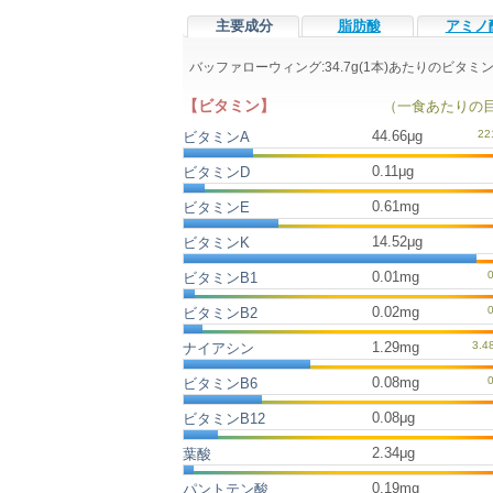
主要成分
脂肪酸
アミノ
バッファローウィング:34.7g(1本)あたりのビ
【ビタミン】
（一食あたりの
44.66μg
ビタミンA
0.11μg
ビタミンD
0.61mg
ビタミンE
14.52μg
ビタミンK
0.01mg
ビタミンB1
0.02mg
ビタミンB2
1.29mg
ナイアシン
0.08mg
ビタミンB6
0.08μg
ビタミンB12
2.34μg
葉酸
0.19mg
パントテン酸