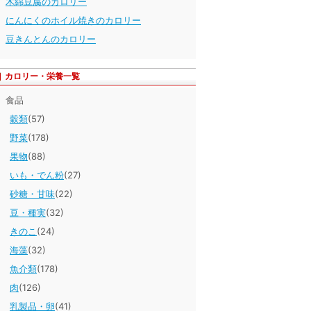
木綿豆腐のカロリー
にんにくのホイル焼きのカロリー
豆きんとんのカロリー
カロリー・栄養一覧
食品
穀類
(57)
野菜
(178)
果物
(88)
いも・でん粉
(27)
砂糖・甘味
(22)
豆・種実
(32)
きのこ
(24)
海藻
(32)
魚介類
(178)
肉
(126)
乳製品・卵
(41)