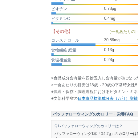
0.78μg
ビオチン
0.4mg
ビタミンC
【その他】
（一食あたりの
30.86
mg
コレステロール
0.13
g
食物繊維 総量
0.28
g
食塩相当量
※食品成分含有量を四捨五入し含有量が0になっ
※一食あたりの目安は18歳～29歳の平常時女性5
※流通・保存・調理過程におけるビタミン・ミ
※文部科学省の
日本食品標準成分表（八訂）増補2
バッファローウィングのカロリー・栄養FAQ
バッファローウィングのカロリーは？
バッファローウィング1本「34.7g」の
カロリーは10