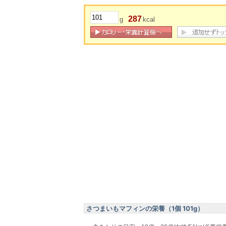
287
g
kcal
さつまいもマフィンの栄養（1個 101g）