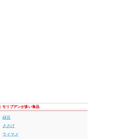
モリブデンが多い食品
緑豆
ささげ
ライマメ