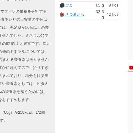
ごま
1.5 g
9 kcal
もマフィンの栄養を分析する
33.3
さつまいも
42 kcal
g
一食あたりの目安量の半分以
は、充足率が50％以上の栄
ませんでした。ミネラル類で
量の8割以上と豊富です。次い
の他のミネラルについては、
含まれる栄養素はありません
ずかに超えてので、摂りすぎ
含まれており、塩分も目安量
すい栄養素としては、ビタミ
らの栄養素を補うためには、
をおすすめします。
（88g）が
250kcal
、1/2個
す。