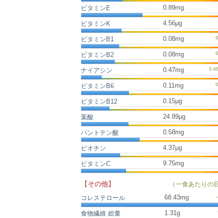
0.89mg
ビタミンE
4.56μg
ビタミンK
0.08mg
ビタミンB1
0.08mg
ビタミンB2
0.47mg
ナイアシン
0.11mg
ビタミンB6
0.15μg
ビタミンB12
24.89μg
葉酸
0.58mg
パントテン酸
4.37μg
ビオチン
9.75mg
ビタミンC
【その他】
（一食あたりの
68.43
mg
コレステロール
1.31
g
食物繊維 総量