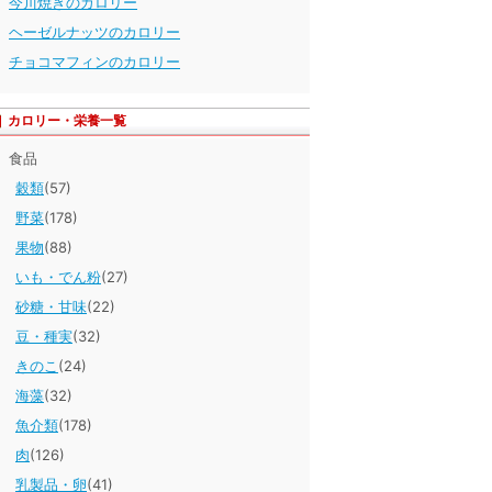
今川焼きのカロリー
ヘーゼルナッツのカロリー
チョコマフィンのカロリー
カロリー・栄養一覧
食品
穀類
(57)
野菜
(178)
果物
(88)
いも・でん粉
(27)
砂糖・甘味
(22)
豆・種実
(32)
きのこ
(24)
海藻
(32)
魚介類
(178)
肉
(126)
乳製品・卵
(41)