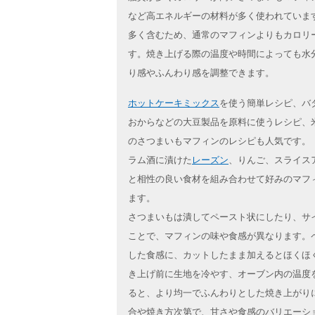
など高エネルギーの材料が多く使われていま
多く含むため、通常のマフィンよりもカロリ
す。焼き上げる際の温度や時間によっても水
り感やふんわり感を調整できます。
ホットケーキミックス
を使う簡単レシピ、バ
おからなどの大豆製品を原料に使うレシピ、
のさつまいもマフィンのレシピも人気です。
ラム酒に漬けた
レーズン
、りんご、スライス
と相性の良い食材を組み合わせて好みのマフ
ます。
さつまいもは潰してペースト状にしたり、サ
ことで、マフィンの味や食感が異なります。
した食感に、カットしたまま加えるとほくほ
き上げ前に生地を冷やす、オーブン内の温度
ると、より均一でふんわりとした焼き上がり
合や焼き方次第で、甘さや食感のバリエーシ