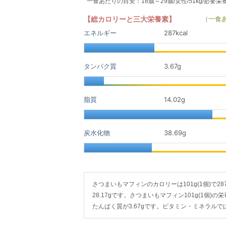
一食あたりの目安：18歳～29歳/女性/51kg/必要栄
【総カロリーと三大栄養素】
（一食
エネルギー
287kcal
タンパク質
3.67
g
脂質
14.02
g
炭水化物
38.69
g
さつまいもマフィンのカロリーは101g(1個)で287k
28.17gです。さつまいもマフィン101g(1個)の栄
たんぱく質が3.67gです。ビタミン・ミネラル