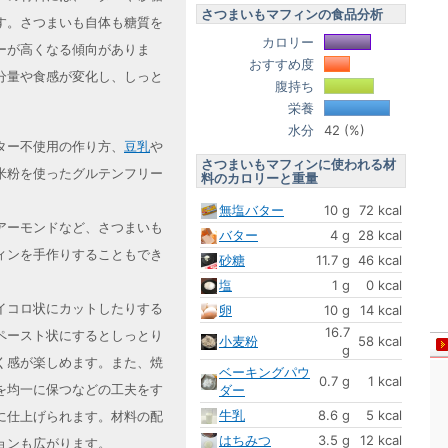
さつまいもマフィンの食品分析
す。さつまいも自体も糖質を
カロリー
ーが高くなる傾向がありま
おすすめ度
分量や食感が変化し、しっと
腹持ち
栄養
水分
42 (%)
ター不使用の作り方、
豆乳
や
さつまいもマフィンに使われる材
米粉を使ったグルテンフリー
料のカロリーと重量
無塩バター
10 g
72 kcal
アーモンドなど、さつまいも
バター
4 g
28 kcal
ィンを手作りすることもでき
砂糖
11.7 g
46 kcal
塩
1 g
0 kcal
イコロ状にカットしたりする
卵
10 g
14 kcal
16.7
ペースト状にするとしっとり
小麦粉
58 kcal
g
く感が楽しめます。また、焼
ベーキングパウ
0.7 g
1 kcal
を均一に保つなどの工夫をす
ダー
牛乳
8.6 g
5 kcal
に仕上げられます。材料の配
はちみつ
3.5 g
12 kcal
ョンも広がります。