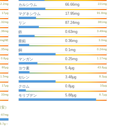
66.66mg
カルシウム
17.95mg
マグネシウム
87.24mg
リン
0.63mg
鉄
0.36mg
亜鉛
0.1mg
銅
0.25mg
マンガン
5.4μg
ヨウ素
3.48μg
セレン
0.8μg
クロム
5.88μg
モリブデン
目安）