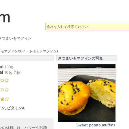
さつまいもマフィン
イモマフィン/スイートポテトマフィン)
さつまいもマフィンの写真
al
100g
al
101
g
(
1個
)
ン, ビタミンA
Sweet potato muffins
ンの材料には、バターや砂糖