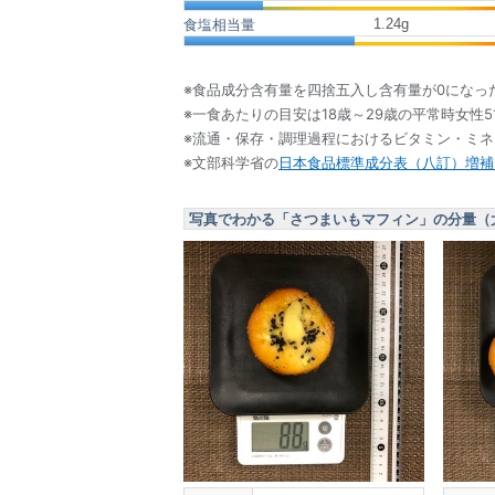
1.24
g
食塩相当量
※食品成分含有量を四捨五入し含有量が0になっ
※一食あたりの目安は18歳～29歳の平常時女性5
※流通・保存・調理過程におけるビタミン・ミ
※文部科学省の
日本食品標準成分表（八訂）増補2
写真でわかる「さつまいもマフィン」の分量（