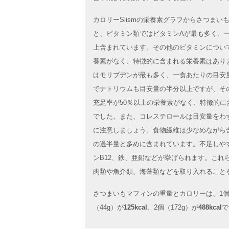
カロリーSlismの栄養素グラフからさつまい
と、ビタミン類ではビタミンAが最も多く、
上含まれています。その他のビタミンについて
養素がなく、特徴的に含まれる栄養素はあり
はモリブデンが最も多く、一食あたりの目安
でナトリウムも目安量の半分以上ですが、そ
充足率が50％以上の栄養素がなく、特徴的に
でした。また、コレステロールは目安量をわ
に注意しましょう。食物繊維は少なめながら
の過半量と多めに含まれています。不足しや
ンB12、鉄、亜鉛などが挙げられます。これ
肉類や魚介類、海藻類などを取り入れること
さつまいもマフィンの重量とカロリーは、1個
（44g）が
125kcal
、2個（172g）が
488kcal
で