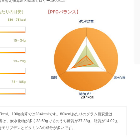
養量暫定値算出の基準カロリー1800kcal
あたりの目安）
【PFCバランス】
cal、100g換算では284kcalです。80kcalあたりのグラム目安量は
養は、炭水化物が多く38.69gでそのうち糖質が37.38g、脂質が14.02g、
ではモリブデンとビタミンAの成分が多いです。