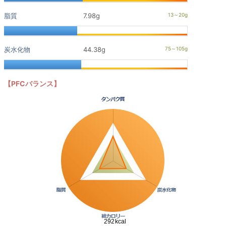
脂質
7.98g
炭水化物
44.38g
【PFCバランス】