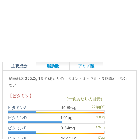
主要成分
脂肪酸
アミノ酸
納豆雑炊:335.2g(1食分)あたりのビタミン・ミネラル・食物繊維・塩分
など
【ビタミン】
（一食あたりの目安）
ビタミンA
64.89μg
ビタミンD
1.01μg
ビタミンE
0.64mg
ビタミンK
442.5μg