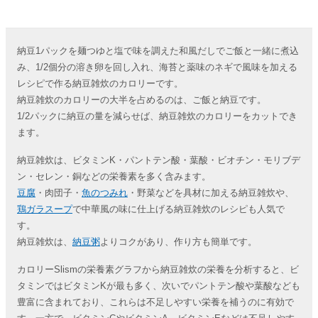
納豆1パックを麺つゆと塩で味を調えた和風だしでご飯と一緒に煮込
み、1/2個分の溶き卵を回し入れ、海苔と薬味のネギで風味を加える
レシピで作る納豆雑炊のカロリーです。
納豆雑炊のカロリーの大半を占めるのは、ご飯と納豆です。
1/2パックに納豆の量を減らせば、納豆雑炊のカロリーをカットでき
ます。
納豆雑炊は、ビタミンK・パントテン酸・葉酸・ビオチン・モリブデ
ン・セレン・銅などの栄養素を多く含みます。
豆腐
・肉団子・
魚のつみれ
・野菜などを具材に加える納豆雑炊や、
鶏ガラスープ
で中華風の味に仕上げる納豆雑炊のレシピも人気で
す。
納豆雑炊は、
納豆粥
よりコクがあり、作り方も簡単です。
カロリーSlismの栄養素グラフから納豆雑炊の栄養を分析すると、ビ
タミンではビタミンKが最も多く、次いでパントテン酸や葉酸なども
豊富に含まれており、これらは不足しやすい栄養を補うのに有効で