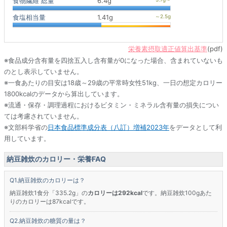
食物繊維 総量
6.4g
食塩相当量
1.41g
栄養素摂取適正値算出基準
(pdf)
※食品成分含有量を四捨五入し含有量が0になった場合、含まれていないも
のとし表示していません。
※一食あたりの目安は18歳～29歳の平常時女性51kg、一日の想定カロリー
1800kcalのデータから算出しています。
※流通・保存・調理過程におけるビタミン・ミネラル含有量の損失につい
ては考慮されていません。
※文部科学省の
日本食品標準成分表（八訂）増補2023年
をデータとして利
用しています。
納豆雑炊のカロリー・栄養FAQ
納豆雑炊のカロリーは？
納豆雑炊1食分「335.2g」の
カロリーは292kcal
です。納豆雑炊100gあた
りのカロリーは87kcalです。
納豆雑炊の糖質の量は？