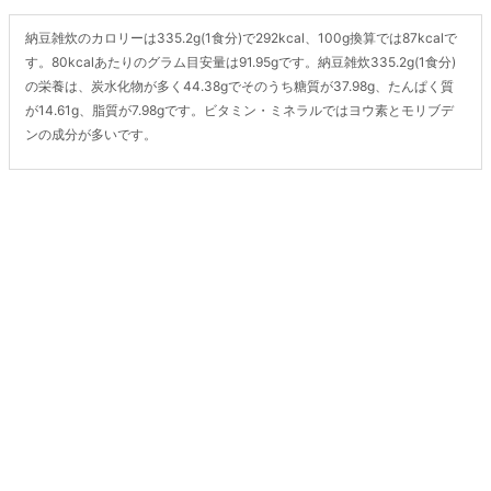
納豆雑炊のカロリーは335.2g(1食分)で292kcal、100g換算では87kcalで
す。80kcalあたりのグラム目安量は91.95gです。納豆雑炊335.2g(1食分)
の栄養は、炭水化物が多く44.38gでそのうち糖質が37.98g、たんぱく質
が14.61g、脂質が7.98gです。ビタミン・ミネラルではヨウ素とモリブデ
ンの成分が多いです。