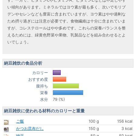
す。一方で、ビタミンCやビタミンA、ビタミンEなどは不足しやす
い傾向があります。ミネラルではヨウ素が最も多く、次いでモリブ
デンやセレンなども豊富に含まれていますが、ヨウ素はやや過剰な
ため摂り過ぎには注意が必要です。食物繊維は十分に含まれていま
すが、コレステロールはやや多めです。これらの栄養バランスを整
えるためには、緑黄色野菜や果物、乳製品などを組み合わせるとよ
いでしょう。
納豆雑炊の食品分析
カロリー
おすすめ度
腹持ち
栄養
水分
79 (%)
納豆雑炊に使われる材料のカロリーと重量
ご飯
100 g
156 kcal
かつお昆布だし
150 g
3 kcal
納豆
50 g
92 kcal