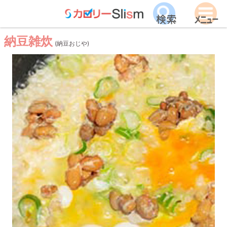
納豆雑炊
(納豆おじや)