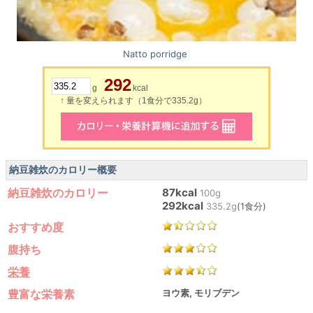
Natto porridge
292
g
kcal
↑ 量を変えられます（1食分で335.2g）
納豆雑炊のカロリー概要
納豆雑炊のカロリー
87kcal
100g
292kcal
335.2g
(1食分)
おすすめ度
腹持ち
栄養
豊富な栄養素
ヨウ素, モリブデン