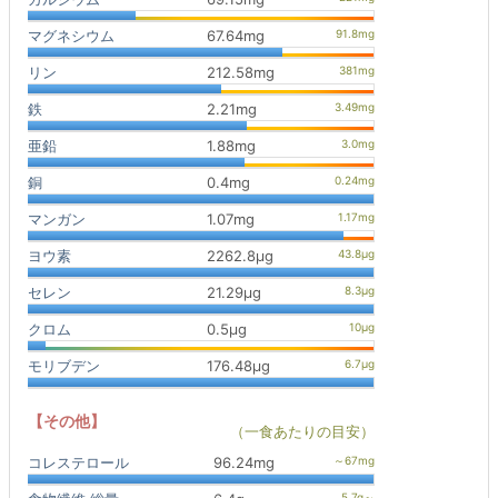
マグネシウム
67.64mg
リン
212.58mg
鉄
2.21mg
亜鉛
1.88mg
銅
0.4mg
マンガン
1.07mg
ヨウ素
2262.8μg
セレン
21.29μg
クロム
0.5μg
モリブデン
176.48μg
【その他】
（一食あたりの目安）
コレステロール
96.24mg