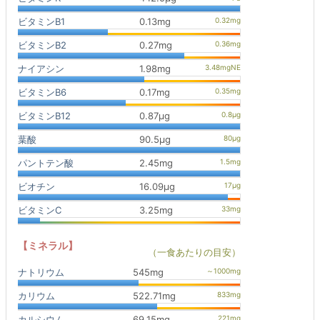
ビタミンB1
0.13mg
ビタミンB2
0.27mg
ナイアシン
1.98mg
ビタミンB6
0.17mg
ビタミンB12
0.87μg
葉酸
90.5μg
パントテン酸
2.45mg
ビオチン
16.09μg
ビタミンC
3.25mg
【ミネラル】
（一食あたりの目安）
ナトリウム
545mg
カリウム
522.71mg
カルシウム
69.15mg