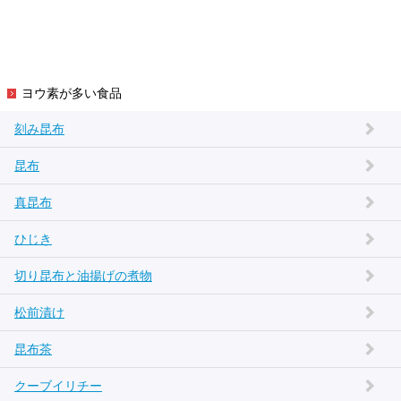
ヨウ素が多い食品
刻み昆布
昆布
真昆布
ひじき
切り昆布と油揚げの煮物
松前漬け
昆布茶
クーブイリチー