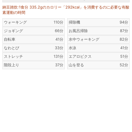
納豆雑炊:1食分 335.2gのカロリー「292kcal」を消費するのに必要な有酸
素運動の時間
ウォーキング
110分
掃除機
94分
ジョギング
66分
お風呂掃除
87分
自転車
41分
水中ウォーキング
82分
なわとび
33分
水泳
41分
ストレッチ
131分
エアロビクス
51分
階段上り
37分
山を登る
52分