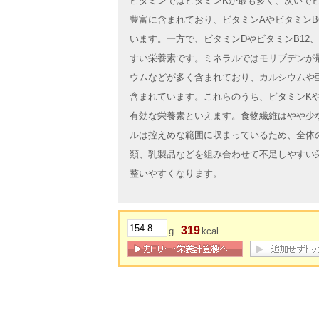
ビタミンではビタミンKが最も多く、次いでビ
豊富に含まれており、ビタミンAやビタミンB
います。一方で、ビタミンDやビタミンB12
すい栄養素です。ミネラルではモリブデンが
ウムなどが多く含まれており、カルシウムや
含まれています。これらのうち、ビタミンK
有効な栄養素といえます。食物繊維はやや少
ルは控えめな範囲に収まっているため、全体
類、乳製品などを組み合わせて不足しやすい
整いやすくなります。
319
g
kcal