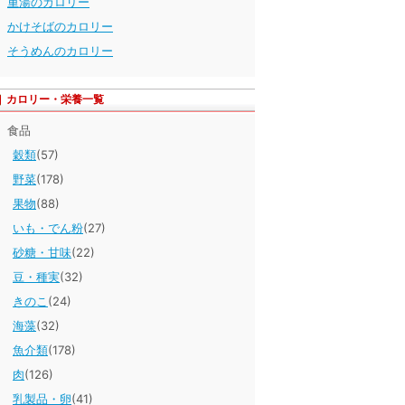
重湯のカロリー
かけそばのカロリー
そうめんのカロリー
カロリー・栄養一覧
食品
穀類
(57)
野菜
(178)
果物
(88)
いも・でん粉
(27)
砂糖・甘味
(22)
豆・種実
(32)
きのこ
(24)
海藻
(32)
魚介類
(178)
肉
(126)
乳製品・卵
(41)