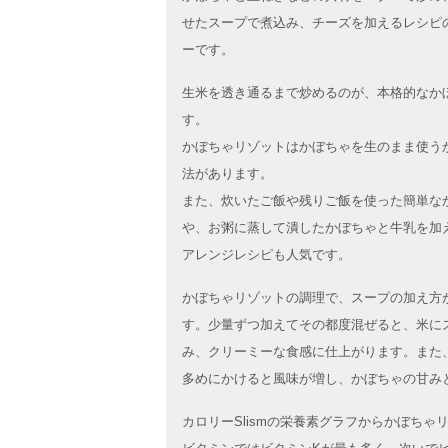
せたスープで煮込み、チーズを加えるレシピ
ーです。
生米を透き通るまで炒めるのが、本格的なか
す。
かぼちゃリゾットはかぼちゃを生のまま使う
法があります。
また、炊いたご飯や残りご飯を使った簡単な
や、お粥に蒸して潰したかぼちゃと牛乳を加
アレンジレシピも人気です。
かぼちゃリゾットの調理で、スープの加え方
す。少量ずつ加えてその都度混ぜると、米に
み、クリーミーな食感に仕上がります。また
多めにかけると風味が増し、かぼちゃの甘み
カロリーSlismの栄養素グラフからかぼち