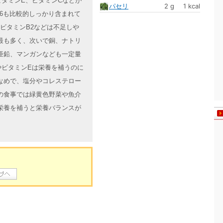
タミンE、ビタミンCなどが
パセリ
2 g
1 kcal
6も比較的しっかり含まれて
、ビタミンB2などは不足しや
最も多く、次いで銅、ナトリ
亜鉛、マンガンなども一定量
やビタミンEは栄養を補うのに
なめで、塩分やコレステロー
の食事では緑黄色野菜や魚介
栄養を補うと栄養バランスが