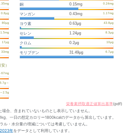
0.15mg
銅
0.43mg
マンガン
0.63μg
ヨウ素
1.24μg
セレン
0.2μg
クロム
31.49μg
モリブデン
目安）
栄養素摂取適正値算出基準
(pdf)
た場合、含まれていないものとし表示していません。
1kg、一日の想定カロリー1800kcalのデータから算出しています。
ネラル・水分量の増減については考慮していません。
023年
をデータとして利用しています。