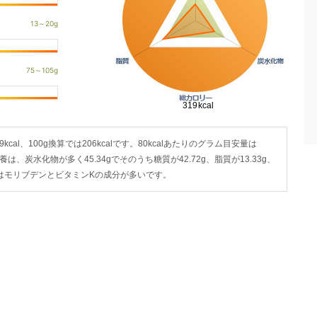
kcal、100g換算では206kcalです。80kcalあたりのグラム目安量は
栄養は、炭水化物が多く45.34gでそのうち糖質が42.72g、脂質が13.33g、
ではモリブデンとビタミンKの成分が多いです。