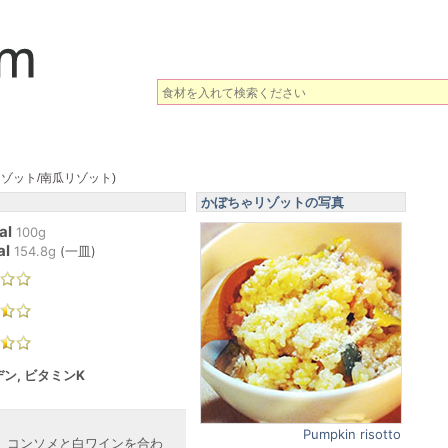
ゾット/南瓜リゾット)
かぼちゃリゾットの写真
al
100g
al
154.8
g
(
一皿
)
ン, ビタミンK
Pumpkin risotto
、コンソメと白ワインを合わ