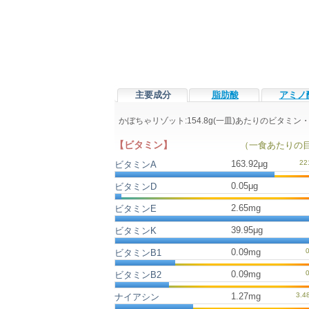
主要成分
脂肪酸
アミノ
かぼちゃリゾット:154.8g(一皿)あたりのビタミ
【ビタミン】
（一食あたりの
163.92μg
ビタミンA
0.05μg
ビタミンD
2.65mg
ビタミンE
39.95μg
ビタミンK
0.09mg
ビタミンB1
0.09mg
ビタミンB2
1.27mg
ナイアシン