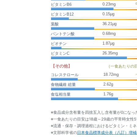
0.23mg
ビタミンB6
0.15μg
ビタミンB12
36.21μg
葉酸
0.68mg
パントテン酸
1.87μg
ビオチン
26.35mg
ビタミンC
【その他】
（一食あたりの
18.72
mg
コレステロール
2.62
g
食物繊維 総量
1.76
g
食塩相当量
※食品成分含有量を四捨五入し含有量が0になっ
※一食あたりの目安は18歳～29歳の平常時女性5
※流通・保存・調理過程におけるビタミン・ミ
※文部科学省の
日本食品標準成分表（八訂）増補2