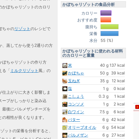
かぼちゃリゾットの食品分析
のかぼちゃリゾットのカロリ
カロリー
おすすめ度
腹持ち
ぼちゃの
リゾット
のレシピで
栄養
水分
55 (%)
か、蒸してから使う2通りの方
かぼちゃリゾットに使われる材料
のカロリーと重量
かぼちゃリゾットの作り方
米
40 g
137 kcal
える「
ミルクリゾット
風」の
かぼちゃ
50 g
39 kcal
玉ねぎ
35 g
12 kcal
塩
1 g
0 kcal
が仕上がりに大きく影響しま
こしょう
0.3 g
1 kcal
スープがしっかりと染み込
コンソメ
1 g
2 kcal
、最後にパルメザンチーズを
白ワイン
7.5 g
6 kcal
との相性が良くなります。
バター
6 g
42 kcal
オリーブオイル
6 g
54 kcal
ゃリゾットの栄養を分析すると、
パルメザン
6 g
27 kcal