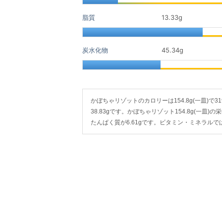
脂質
13.33
g
炭水化物
45.34
g
かぼちゃリゾットのカロリーは154.8g(一皿)で319
38.83gです。かぼちゃリゾット154.8g(一皿)の
たんぱく質が6.61gです。ビタミン・ミネラル