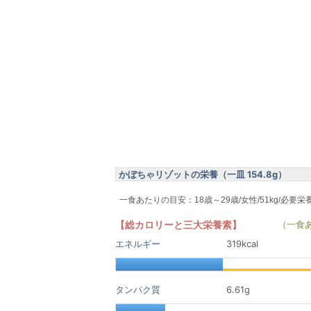
かぼちゃリゾットの栄養（一皿 154.8g）
一食あたりの目安：18歳～29歳/女性/51kg/必要栄
【総カロリーと三大栄養素】
（一食
エネルギー
319kcal
タンパク質
6.61
g