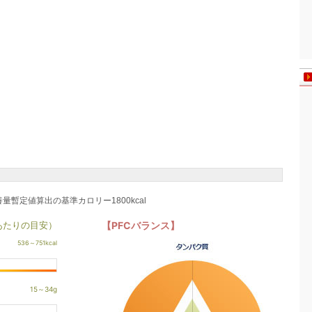
養量暫定値算出の基準カロリー1800kcal
あたりの目安）
【PFCバランス】