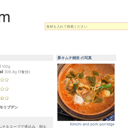
豚キムチ雑炊 の写真
l
100g
al
306.8
g
(
1食分
)
 モリブデン
Kimchi and pork porridge
ムチをスープで煮込み、卵を