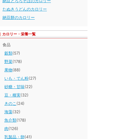
納豆とろろそばのカロリー
たぬきうどんのカロリー
納豆餅のカロリー
カロリー・栄養一覧
食品
穀類
(57)
野菜
(178)
果物
(88)
いも・でん粉
(27)
砂糖・甘味
(22)
豆・種実
(32)
きのこ
(24)
海藻
(32)
魚介類
(178)
肉
(126)
乳製品・卵
(41)