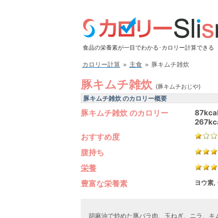
食品の栄養素が一目でわかる･カロリー計算できる
カロリー計算
»
主食
»
豚キムチ雑炊
豚キムチ雑炊
(豚キムチおじや)
豚キムチ雑炊 のカロリー概要
豚キムチ雑炊 のカロリー
87kca
267kc
おすすめ度
腹持ち
栄養
豊富な栄養素
ヨウ素,
胡麻油で炒めた豚バラ肉、玉ねぎ、ニラ、キ