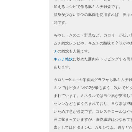
加えるレシピで作る豚キムチ雑炊です。
脂身が少ない部位の豚肉を使用すれば、豚キ
能です。
もやし・きのこ・野菜など、カロリーが低い
ムチ雑炊レシピや、キムチの酸味と辛味がや
チ
の雑炊も人気です。
キムチ雑炊
に炒めた豚肉をトッピングする簡
あります。
カロリーSlismの栄養素グラフから豚キム
ミンではビタミンB12が最も多く、次いでビ
まれています。ミネラルではヨウ素が突出し
セレンなども多く含まれており、ヨウ素は摂
いため注意が必要です。コレステロールはや
囲に収まっていますが、食物繊維は少なめで
素としてはビタミンC、カルシウム、鉄など