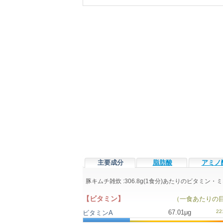
主要成分
脂肪酸
アミノ
豚キムチ雑炊 :306.8g(1食分)あたりのビタミ
【ビタミン】
（一食あたりの
67.01μg
ビタミンA