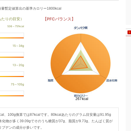
養量暫定値算出の基準カロリー1800kcal
あたりの目安）
【PFCバランス】
cal、100g換算では87kcalです。80kcalあたりのグラム目安量は91.95g
炭水化物が多く39.09gでそのうち糖質が37g、脂質が9.73g、たんぱく質が
モリブデンの成分が多いです。