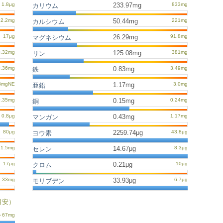
233.97mg
カリウム
50.44mg
カルシウム
26.29mg
マグネシウム
125.08mg
リン
0.83mg
鉄
1.17mg
亜鉛
0.15mg
銅
0.43mg
マンガン
2259.74μg
ヨウ素
14.67μg
セレン
0.21μg
クロム
33.93μg
モリブデン
目安）