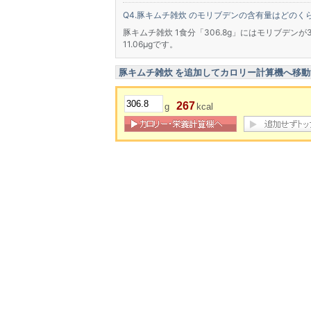
豚キムチ雑炊 のモリブデンの含有量はどのく
豚キムチ雑炊 1食分「306.8g」にはモリブデンが
11.06μgです。
豚キムチ雑炊 を追加してカロリー計算機へ移動
267
g
kcal