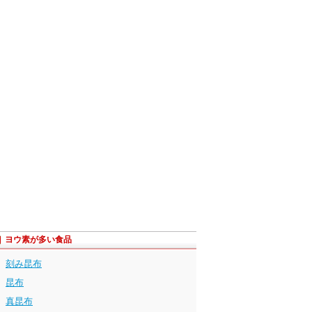
ヨウ素が多い食品
刻み昆布
昆布
真昆布