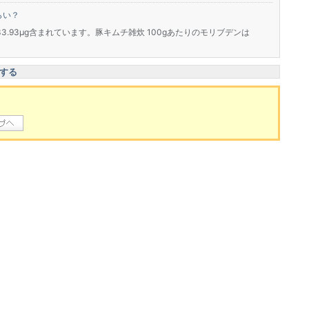
らい？
33.93μg含まれています。豚キムチ雑炊 100gあたりのモリブデンは
する