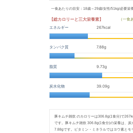
一食あたりの目安：18歳～29歳/女性/51kg/必要栄
【総カロリーと三大栄養素】
（一食
エネルギー
267kcal
タンパク質
7.88
g
脂質
9.73
g
炭水化物
39.09
g
豚キムチ雑炊 のカロリーは306.8g(1食分)で267k
です。豚キムチ雑炊 306.8g(1食分)の栄養は、
7.88gです。ビタミン・ミネラルではヨウ素と