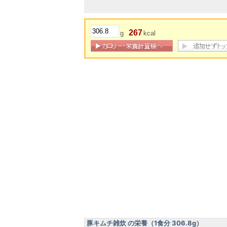
267
g
kcal
豚キムチ雑炊 の栄養（1食分 306.8g）