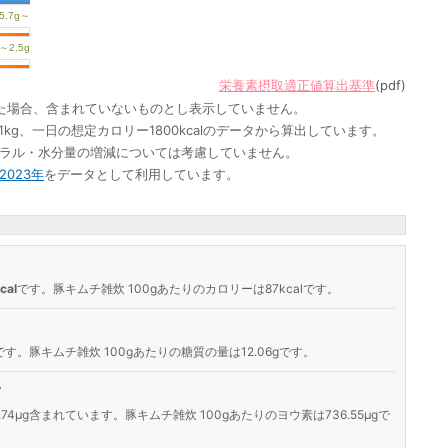
栄養素摂取適正値算出基準
(pdf)
た場合、含まれていないものとし表示していません。
1kg、一日の想定カロリー1800kcalのデータから算出しています。
ネラル・水分量の増減については考慮していません。
023年
をデータとして利用しています。
al
です。豚キムチ雑炊 100gあたりのカロリーは87kcalです。
です。豚キムチ雑炊 100gあたりの糖質の量は12.06gです。
？
.74μg含まれています。豚キムチ雑炊 100gあたりのヨウ素は736.55μgで