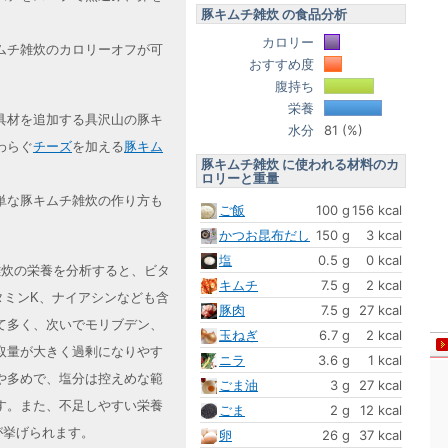
豚キムチ雑炊 の食品分析
カロリー
ムチ雑炊のカロリーオフが可
おすすめ度
腹持ち
栄養
具材を追加する具沢山の豚キ
水分
81 (%)
わらぐ
チーズ
を加える
豚キム
豚キムチ雑炊 に使われる材料のカ
ロリーと重量
単な豚キムチ雑炊の作り方も
ご飯
100 g
156 kcal
かつお昆布だし
150 g
3 kcal
塩
0.5 g
0 kcal
チ雑炊の栄養を分析すると、ビタ
キムチ
7.5 g
2 kcal
タミンK、ナイアシンなども含
豚肉
7.5 g
27 kcal
て多く、次いでモリブデン、
玉ねぎ
6.7 g
2 kcal
取量が大きく過剰になりやす
ニラ
3.6 g
1 kcal
や多めで、塩分は控えめな範
ごま油
3 g
27 kcal
す。また、不足しやすい栄養
ごま
2 g
12 kcal
が挙げられます。
卵
26 g
37 kcal