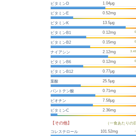
1.04μg
ビタミンD
0.52mg
ビタミンE
13.5μg
ビタミンK
0.12mg
ビタミンB1
0.15mg
ビタミンB2
2.12mg
ナイアシン
0.12mg
ビタミンB6
0.77μg
ビタミンB12
25.5μg
葉酸
0.71mg
パントテン酸
7.58μg
ビオチン
2.36mg
ビタミンC
【その他】
（一食あたりの
101.52
mg
コレステロール