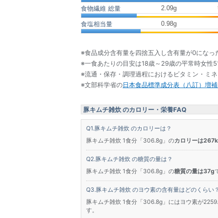
2.09
g
食物繊維 総量
0.98
g
食塩相当量
※食品成分含有量を四捨五入し含有量が0になっ
※一食あたりの目安は18歳～29歳の平常時女性5
※流通・保存・調理過程におけるビタミン・ミ
※文部科学省の
日本食品標準成分表（八訂）増補2
豚キムチ雑炊 のカロリー・栄養FAQ
豚キムチ雑炊 のカロリーは？
豚キムチ雑炊 1食分「306.8g」の
カロリーは267kc
豚キムチ雑炊 の糖質の量は？
豚キムチ雑炊 1食分「306.8g」の
糖質の量は37g
豚キムチ雑炊 のヨウ素の含有量はどのくらい
豚キムチ雑炊 1食分「306.8g」にはヨウ素が2259
す。