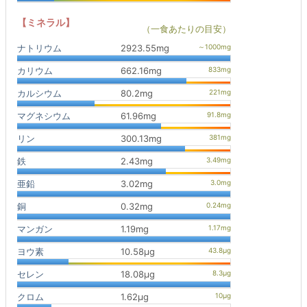
【ミネラル】
（一食あたりの目安）
ナトリウム
2923.55mg
カリウム
662.16mg
カルシウム
80.2mg
マグネシウム
61.96mg
リン
300.13mg
鉄
2.43mg
亜鉛
3.02mg
銅
0.32mg
マンガン
1.19mg
ヨウ素
10.58μg
セレン
18.08μg
クロム
1.62μg