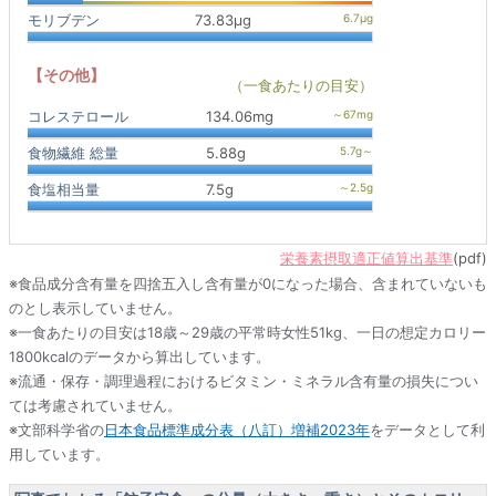
モリブデン
73.83μg
【その他】
（一食あたりの目安）
コレステロール
134.06mg
食物繊維 総量
5.88g
食塩相当量
7.5g
栄養素摂取適正値算出基準
(pdf)
※食品成分含有量を四捨五入し含有量が0になった場合、含まれていないも
のとし表示していません。
※一食あたりの目安は18歳～29歳の平常時女性51kg、一日の想定カロリー
1800kcalのデータから算出しています。
※流通・保存・調理過程におけるビタミン・ミネラル含有量の損失につい
ては考慮されていません。
※文部科学省の
日本食品標準成分表（八訂）増補2023年
をデータとして利
用しています。