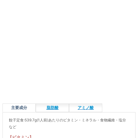
主要成分
脂肪酸
アミノ酸
餃子定食:539.7g(1人前)あたりのビタミン・ミネラル・食物繊維・塩分
など
【ビタミン】