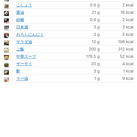
こしょう
0.6 g
2 kcal
醤油
21 g
16 kcal
砂糖
0.6 g
2 kcal
日本酒
3 g
3 kcal
おろしにんにく
3 g
5 kcal
サラダ油
12 g
106 kcal
ご飯
200 g
312 kcal
中華スープ
179.5 g
52 kcal
ザーサイ
20 g
4 kcal
酢
3 g
1 kcal
ラー油
1 g
9 kcal