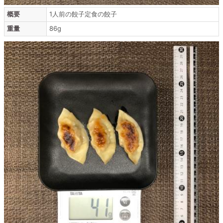
概要
1人前の餃子定食の餃子
重量
86g