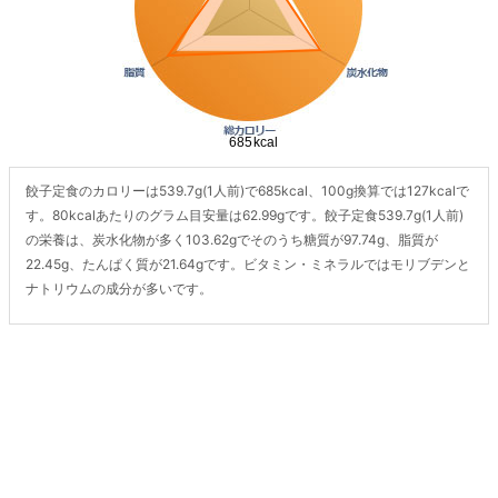
餃子定食のカロリーは539.7g(1人前)で685kcal、100g換算では127kcalで
す。80kcalあたりのグラム目安量は62.99gです。餃子定食539.7g(1人前)
の栄養は、炭水化物が多く103.62gでそのうち糖質が97.74g、脂質が
22.45g、たんぱく質が21.64gです。ビタミン・ミネラルではモリブデンと
ナトリウムの成分が多いです。