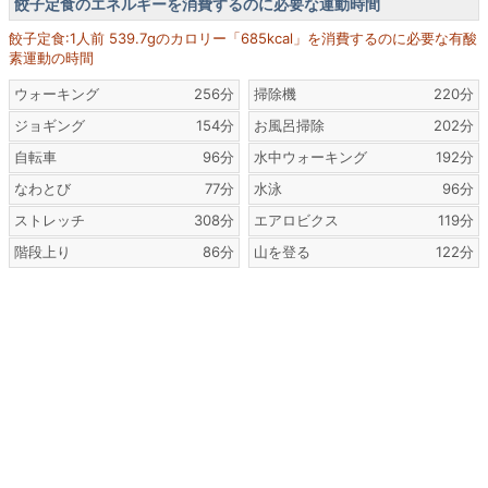
餃子定食のエネルギーを消費するのに必要な運動時間
餃子定食:1人前 539.7gのカロリー「685kcal」を消費するのに必要な有酸
素運動の時間
ウォーキング
256分
掃除機
220分
ジョギング
154分
お風呂掃除
202分
自転車
96分
水中ウォーキング
192分
なわとび
77分
水泳
96分
ストレッチ
308分
エアロビクス
119分
階段上り
86分
山を登る
122分