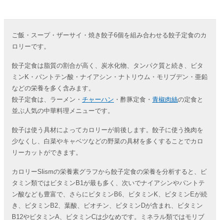
ご飯・スープ・ザーサイ・焼き餃子6個を組み合わせる餃子定食のカ
ロリーです。
餃子定食は脂質の割合が高く、炭水化物、タンパク質と続き、ビタ
ミンK・パントテン酸・ナイアシン・ナトリウム・モリブデン・亜鉛
などの栄養を多く含みます。
餃子定食は、ラーメン・
チャーハン
・酢豚定食・
青椒肉絲
の定食と
並ぶ人気の中華料理メニューです。
餃子は使う具材によってカロリーが前後します。餃子に使う挽肉を
少なくし、白菜やキャベツなどの野菜の具材を多くすることでカロ
リーカットができます。
カロリーSlismの栄養素グラフから餃子定食の栄養を分析すると、ビ
タミン類ではビタミンB1が最も多く、次いでナイアシンやパントテ
ン酸なども豊富で、さらにビタミンB6、ビタミンK、ビタミンEが続
き、ビタミンB2、葉酸、ビオチン、ビタミンDが含まれ、ビタミン
B12やビタミンA、ビタミンCは少なめです。ミネラル類ではモリブ