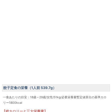
餃子定食の栄養（1人前 539.7g）
一食あたりの目安：18歳～29歳/女性/51kg/必要栄養量暫定値算出の基準カロ
リー1800kcal
【総カロリーと三大栄養素】