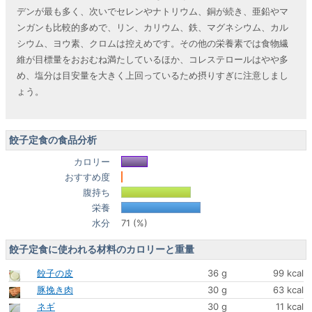
デンが最も多く、次いでセレンやナトリウム、銅が続き、亜鉛やマ
ンガンも比較的多めで、リン、カリウム、鉄、マグネシウム、カル
シウム、ヨウ素、クロムは控えめです。その他の栄養素では食物繊
維が目標量をおおむね満たしているほか、コレステロールはやや多
め、塩分は目安量を大きく上回っているため摂りすぎに注意しまし
ょう。
餃子定食の食品分析
カロリー
おすすめ度
腹持ち
栄養
水分
71 (%)
餃子定食に使われる材料のカロリーと重量
餃子の皮
36 g
99 kcal
豚挽き肉
30 g
63 kcal
ネギ
30 g
11 kcal