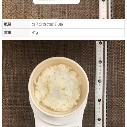
概要
餃子定食の餃子3個
重量
41g