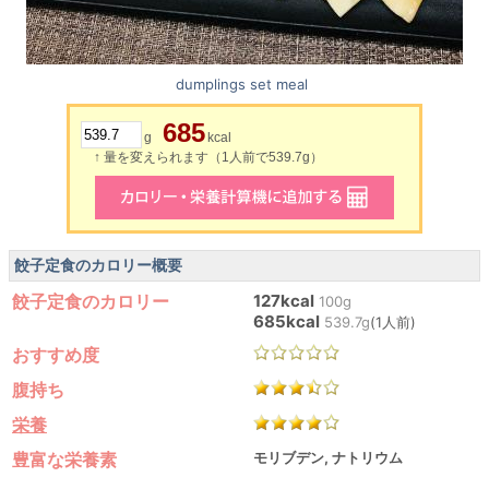
dumplings set meal
685
g
kcal
↑ 量を変えられます（1人前で539.7g）
餃子定食のカロリー概要
餃子定食のカロリー
127kcal
100g
685kcal
539.7g
(1人前)
おすすめ度
腹持ち
栄養
豊富な栄養素
モリブデン, ナトリウム