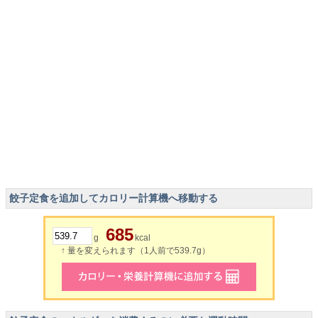
餃子定食を追加してカロリー計算機へ移動する
685
g
kcal
↑ 量を変えられます（1人前で539.7g）