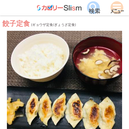
餃子定食
(ギョウザ定食/ぎょうざ定食)