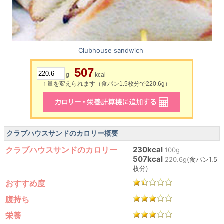
Clubhouse sandwich
507
g
kcal
↑ 量を変えられます（食パン1.5枚分で220.6g）
クラブハウスサンドのカロリー概要
クラブハウスサンドのカロリー
230kcal
100g
507kcal
220.6g
(食パン1.5
枚分)
おすすめ度
腹持ち
栄養