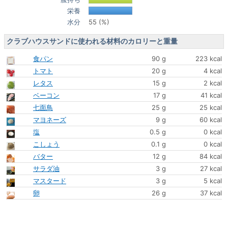
栄養
水分
55 (%)
クラブハウスサンドに使われる材料のカロリーと重量
食パン
90 g
223 kcal
トマト
20 g
4 kcal
レタス
15 g
2 kcal
ベーコン
17 g
41 kcal
七面鳥
25 g
25 kcal
マヨネーズ
9 g
60 kcal
塩
0.5 g
0 kcal
こしょう
0.1 g
0 kcal
バター
12 g
84 kcal
サラダ油
3 g
27 kcal
マスタード
3 g
5 kcal
卵
26 g
37 kcal