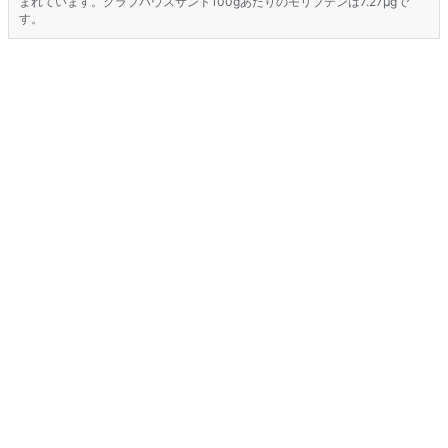
まれています。クラブハウスサンド100gあたりのモリブデンは7.27μgで
す。