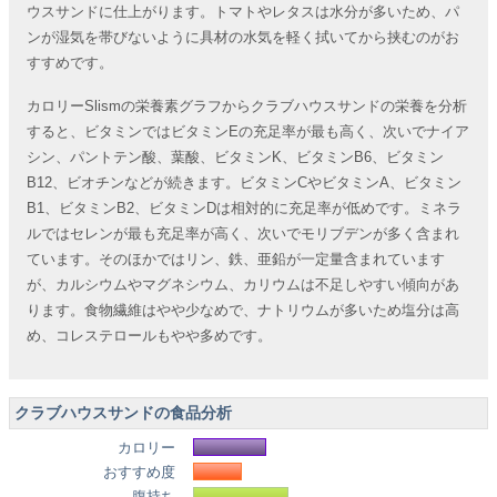
ウスサンドに仕上がります。トマトやレタスは水分が多いため、パ
ンが湿気を帯びないように具材の水気を軽く拭いてから挟むのがお
すすめです。
カロリーSlismの栄養素グラフからクラブハウスサンドの栄養を分析
すると、ビタミンではビタミンEの充足率が最も高く、次いでナイア
シン、パントテン酸、葉酸、ビタミンK、ビタミンB6、ビタミン
B12、ビオチンなどが続きます。ビタミンCやビタミンA、ビタミン
B1、ビタミンB2、ビタミンDは相対的に充足率が低めです。ミネラ
ルではセレンが最も充足率が高く、次いでモリブデンが多く含まれ
ています。そのほかではリン、鉄、亜鉛が一定量含まれています
が、カルシウムやマグネシウム、カリウムは不足しやすい傾向があ
ります。食物繊維はやや少なめで、ナトリウムが多いため塩分は高
め、コレステロールもやや多めです。
クラブハウスサンドの食品分析
カロリー
おすすめ度
腹持ち