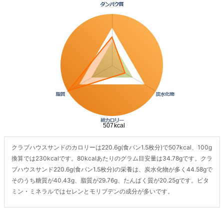
クラブハウスサンドのカロリーは220.6g(食パン1.5枚分)で507kcal、100g
換算では230kcalです。80kcalあたりのグラム目安量は34.78gです。クラ
ブハウスサンド220.6g(食パン1.5枚分)の栄養は、炭水化物が多く44.58gで
そのうち糖質が40.43g、脂質が29.76g、たんぱく質が20.25gです。ビタ
ミン・ミネラルではセレンとモリブデンの成分が多いです。