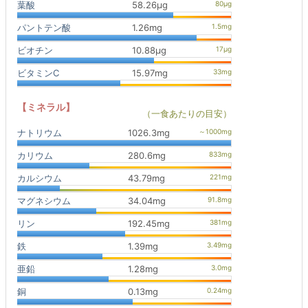
葉酸
58.26μg
パントテン酸
1.26mg
ビオチン
10.88μg
ビタミンC
15.97mg
【ミネラル】
（一食あたりの目安）
ナトリウム
1026.3mg
カリウム
280.6mg
カルシウム
43.79mg
マグネシウム
34.04mg
リン
192.45mg
鉄
1.39mg
亜鉛
1.28mg
銅
0.13mg