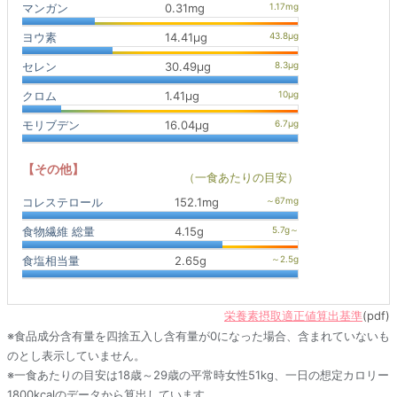
マンガン
0.31mg
ヨウ素
14.41μg
セレン
30.49μg
クロム
1.41μg
モリブデン
16.04μg
【その他】
（一食あたりの目安）
コレステロール
152.1mg
食物繊維 総量
4.15g
食塩相当量
2.65g
栄養素摂取適正値算出基準
(pdf)
※食品成分含有量を四捨五入し含有量が0になった場合、含まれていないも
のとし表示していません。
※一食あたりの目安は18歳～29歳の平常時女性51kg、一日の想定カロリー
1800kcalのデータから算出しています。