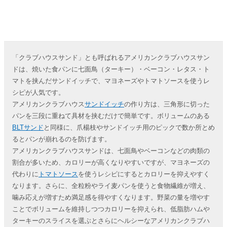
「クラブハウスサンド」とも呼ばれるアメリカンクラブハウスサン
ドは、焼いた食パンに七面鳥（ターキー）・ベーコン・レタス・ト
マトを挟んだサンドイッチで、マヨネーズやトマトソースを使うレ
シピが人気です。
アメリカンクラブハウス
サンドイッチ
の作り方は、三角形に切った
パンを三段に重ねて具材を挟むだけで簡単です。ボリュームのある
BLTサンド
と同様に、爪楊枝やサンドイッチ用のピックで数か所とめ
るとパンが崩れるのを防げます。
アメリカンクラブハウスサンドは、七面鳥やベーコンなどの肉類の
割合が多いため、カロリーが高くなりやすいですが、マヨネーズの
代わりに
トマトソース
を使うレシピにするとカロリーを抑えやすく
なります。さらに、全粒粉やライ麦パンを使うと食物繊維が増え、
噛み応えが増すため満足感を得やすくなります。野菜の量を増やす
ことでボリュームを維持しつつカロリーを抑えられ、低脂肪ハムや
ターキーのスライスを選ぶとさらにヘルシーなアメリカンクラブハ