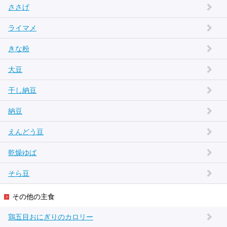
ささげ
ライマメ
きな粉
大豆
干し納豆
納豆
えんどう豆
乾燥ゆば
そら豆
その他の主食
鶏五目おにぎりのカロリー