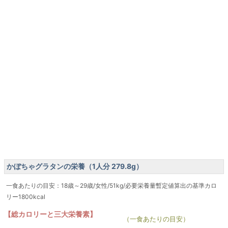
かぼちゃグラタンの栄養（1人分 279.8g）
一食あたりの目安：18歳～29歳/女性/51kg/必要栄養量暫定値算出の基準カロ
リー1800kcal
【総カロリーと三大栄養素】
（一食あたりの目安）