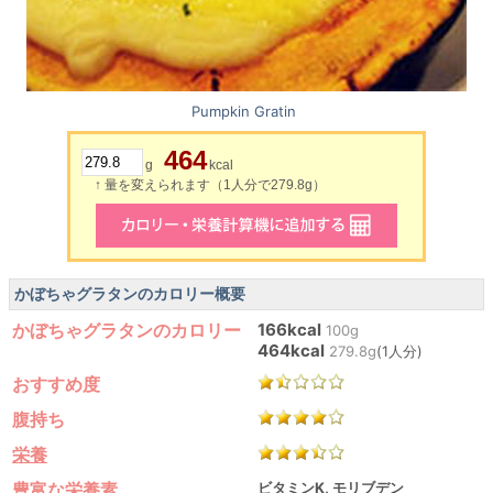
Pumpkin Gratin
464
g
kcal
↑ 量を変えられます（1人分で279.8g）
かぼちゃグラタンのカロリー概要
かぼちゃグラタンのカロリー
166kcal
100g
464kcal
279.8g
(1人分)
おすすめ度
腹持ち
栄養
豊富な栄養素
ビタミンK, モリブデン