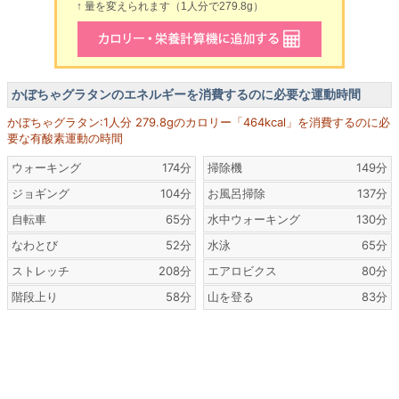
↑ 量を変えられます（1人分で279.8g）
かぼちゃグラタンのエネルギーを消費するのに必要な運動時間
かぼちゃグラタン:1人分 279.8gのカロリー「464kcal」を消費するのに必
要な有酸素運動の時間
ウォーキング
174分
掃除機
149分
ジョギング
104分
お風呂掃除
137分
自転車
65分
水中ウォーキング
130分
なわとび
52分
水泳
65分
ストレッチ
208分
エアロビクス
80分
階段上り
58分
山を登る
83分