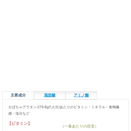
主要成分
脂肪酸
アミノ酸
かぼちゃグラタン:279.8g(1人分)あたりのビタミン・ミネラル・食物繊
維・塩分など
【ビタミン】
（一食あたりの目安）