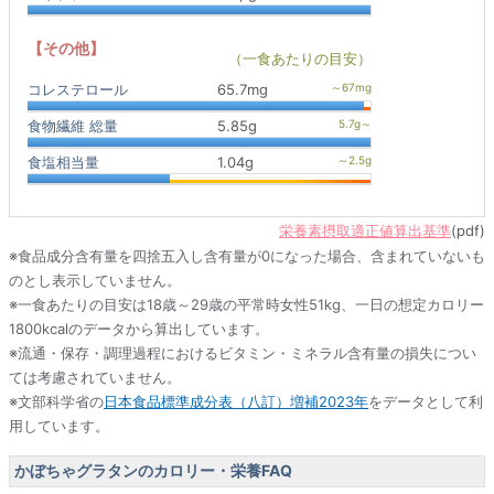
【その他】
（一食あたりの目安）
コレステロール
65.7mg
食物繊維 総量
5.85g
食塩相当量
1.04g
栄養素摂取適正値算出基準
(pdf)
※食品成分含有量を四捨五入し含有量が0になった場合、含まれていないも
のとし表示していません。
※一食あたりの目安は18歳～29歳の平常時女性51kg、一日の想定カロリー
1800kcalのデータから算出しています。
※流通・保存・調理過程におけるビタミン・ミネラル含有量の損失につい
ては考慮されていません。
※文部科学省の
日本食品標準成分表（八訂）増補2023年
をデータとして利
用しています。
かぼちゃグラタンのカロリー・栄養FAQ