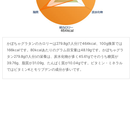
かぼちゃグラタンのカロリーは279.8g(1人分)で464kcal、100g換算では
166kcalです。80kcalあたりのグラム目安量は48.19gです。かぼちゃグラ
タン279.8g(1人分)の栄養は、炭水化物が多く45.61gでそのうち糖質が
39.76g、脂質が31.09g、たんぱく質が10.04gです。ビタミン・ミネラル
ではビタミンKとモリブデンの成分が多いです。