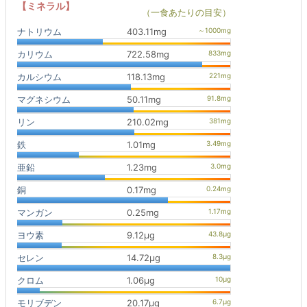
【ミネラル】
（一食あたりの目安）
ナトリウム
403.11mg
カリウム
722.58mg
カルシウム
118.13mg
マグネシウム
50.11mg
リン
210.02mg
鉄
1.01mg
亜鉛
1.23mg
銅
0.17mg
マンガン
0.25mg
ヨウ素
9.12μg
セレン
14.72μg
クロム
1.06μg
モリブデン
20.17μg