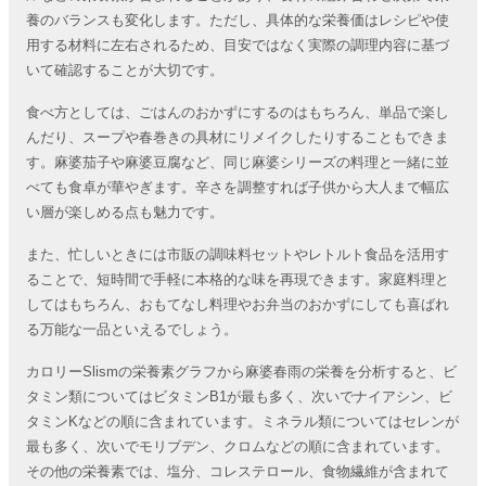
養のバランスも変化します。ただし、具体的な栄養価はレシピや使
用する材料に左右されるため、目安ではなく実際の調理内容に基づ
いて確認することが大切です。
食べ方としては、ごはんのおかずにするのはもちろん、単品で楽し
んだり、スープや春巻きの具材にリメイクしたりすることもできま
す。麻婆茄子や麻婆豆腐など、同じ麻婆シリーズの料理と一緒に並
べても食卓が華やぎます。辛さを調整すれば子供から大人まで幅広
い層が楽しめる点も魅力です。
また、忙しいときには市販の調味料セットやレトルト食品を活用す
ることで、短時間で手軽に本格的な味を再現できます。家庭料理と
してはもちろん、おもてなし料理やお弁当のおかずにしても喜ばれ
る万能な一品といえるでしょう。
カロリーSlismの栄養素グラフから麻婆春雨の栄養を分析すると、ビ
タミン類についてはビタミンB1が最も多く、次いでナイアシン、ビ
タミンKなどの順に含まれています。ミネラル類についてはセレンが
最も多く、次いでモリブデン、クロムなどの順に含まれています。
その他の栄養素では、塩分、コレステロール、食物繊維が含まれて