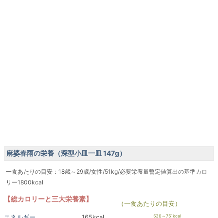
麻婆春雨の栄養（深型小皿一皿 147g）
一食あたりの目安：18歳～29歳/女性/51kg/必要栄養量暫定値算出の基準カロ
リー1800kcal
【総カロリーと三大栄養素】
（一食あたりの目安）
エネルギー
165kcal