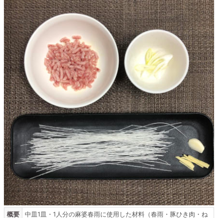
概要
中皿1皿・1人分の麻婆春雨に使用した材料（春雨・豚ひき肉・ね