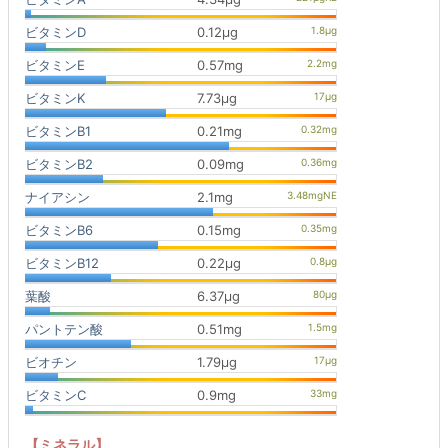
ビタミンD
0.12μg
ビタミンE
0.57mg
ビタミンK
7.73μg
ビタミンB1
0.21mg
ビタミンB2
0.09mg
ナイアシン
2.1mg
ビタミンB6
0.15mg
ビタミンB12
0.22μg
葉酸
6.37μg
パントテン酸
0.51mg
ビオチン
1.79μg
ビタミンC
0.9mg
【ミネラル】