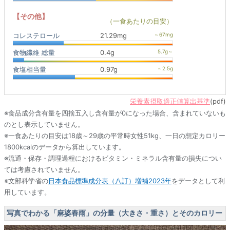
【その他】
（一食あたりの目安）
コレステロール
21.29mg
食物繊維 総量
0.4g
食塩相当量
0.97g
栄養素摂取適正値算出基準
(pdf)
※食品成分含有量を四捨五入し含有量が0になった場合、含まれていないも
のとし表示していません。
※一食あたりの目安は18歳～29歳の平常時女性51kg、一日の想定カロリー
1800kcalのデータから算出しています。
※流通・保存・調理過程におけるビタミン・ミネラル含有量の損失につい
ては考慮されていません。
※文部科学省の
日本食品標準成分表（八訂）増補2023年
をデータとして利
用しています。
写真でわかる「麻婆春雨」の分量（大きさ・重さ）とそのカロリー