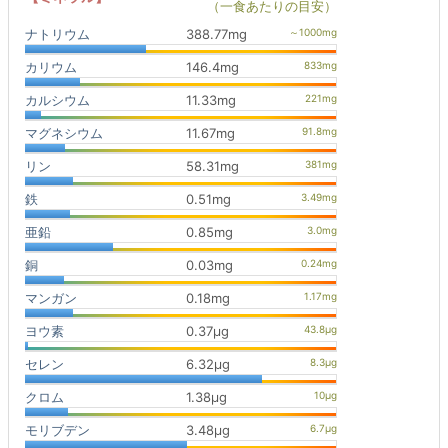
（一食あたりの目安）
ナトリウム
388.77mg
カリウム
146.4mg
カルシウム
11.33mg
マグネシウム
11.67mg
リン
58.31mg
鉄
0.51mg
亜鉛
0.85mg
銅
0.03mg
マンガン
0.18mg
ヨウ素
0.37μg
セレン
6.32μg
クロム
1.38μg
モリブデン
3.48μg