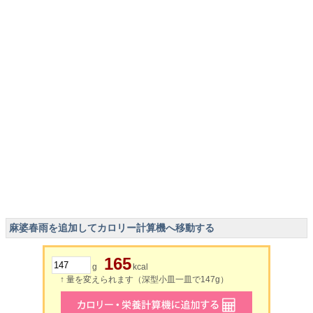
麻婆春雨を追加してカロリー計算機へ移動する
165
g
kcal
↑ 量を変えられます（深型小皿一皿で147g）