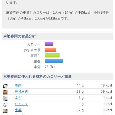
います。
麻婆春雨の重量とカロリーは、1人分（147g）が
165kcal
、小鉢1杯分
（38g）が
43kcal
、100g分が
112kcal
です。
麻婆春雨の食品分析
カロリー
おすすめ度
腹持ち
栄養
水分
78 (%)
麻婆春雨に使われる材料のカロリーと重量
春雨
14 g
48 kcal
豚挽き肉
28 g
59 kcal
ネギ
3 g
1 kcal
にんにく
1 g
1 kcal
生姜
2 g
1 kcal