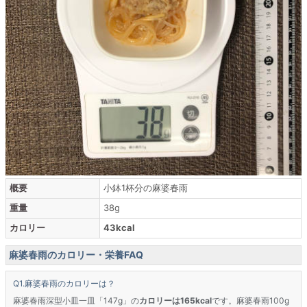
概要
小鉢1杯分の麻婆春雨
重量
38g
カロリー
43kcal
麻婆春雨のカロリー・栄養FAQ
麻婆春雨のカロリーは？
麻婆春雨深型小皿一皿「147g」の
カロリーは165kcal
です。麻婆春雨100g