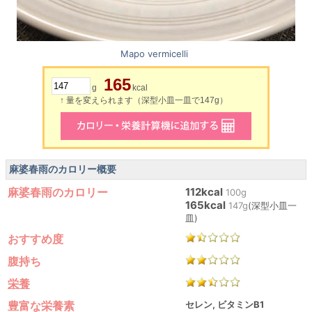
Mapo vermicelli
165
g
kcal
↑ 量を変えられます（深型小皿一皿で147g）
麻婆春雨のカロリー概要
麻婆春雨のカロリー
112kcal
100g
165kcal
147g
(深型小皿一
皿)
おすすめ度
腹持ち
栄養
豊富な栄養素
セレン, ビタミンB1