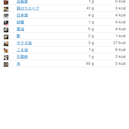
豆板醤
1 g
0 kcal
鶏ガラスープ
41 g
3 kcal
日本酒
4 g
4 kcal
砂糖
1 g
4 kcal
醤油
5 g
4 kcal
酢
2 g
1 kcal
サラダ油
3 g
27 kcal
ごま油
1 g
9 kcal
片栗粉
1 g
3 kcal
水
40 g
0 kcal