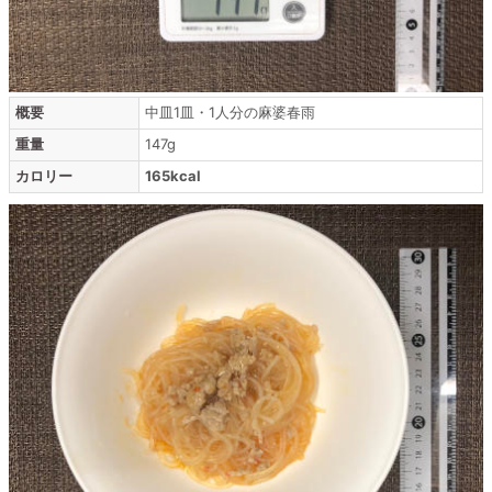
概要
中皿1皿・1人分の麻婆春雨
重量
147g
カロリー
165kcal