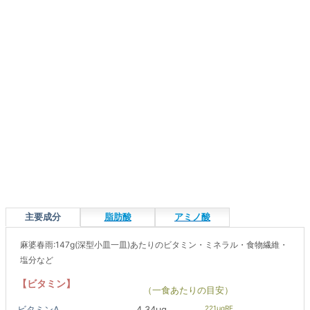
主要成分
脂肪酸
アミノ酸
麻婆春雨:147g(深型小皿一皿)あたりのビタミン・ミネラル・食物繊維・
塩分など
【ビタミン】
（一食あたりの目安）
ビタミンA
4.34μg