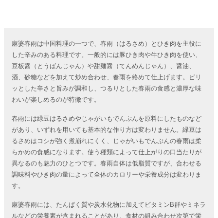
麻婆春雨は中国料理の一つで、春雨（はるさめ）とひき肉を主役に
した辛みのある料理です。一般的には豚ひき肉や牛ひき肉を使い、
豆板醤（とうばんじゃん）や甜麺醤（てんめんじゃん）、醤油、
酒、砂糖などを加えて炒め合わせ、春雨を絡めて仕上げます。ピリ
ッとした辛さと旨みが調和し、つるりとした春雨の食感と濃厚な味
わいが楽しめるのが特徴です。
春雨には緑豆はるさめやじゃがいもでんぷんを原料にしたものなど
があり、いずれを用いても基本的な作り方は変わりません。緑豆は
るさめはコシが強く煮崩れにくく、じゃがいもでんぷんの春雨は柔
らかめの食感になります。使う種類によって仕上がりの口当たりが
異なるのも魅力のひとつです。春雨自体は低脂質ですが、合わせる
調味料やひき肉の量によって全体のカロリーや栄養成分は変わりま
す。
麻婆春雨には、たんぱく質や炭水化物に加えてビタミンB群やミネラ
ルなどの栄養素が含まれることがあり、食材の組み合わせ次第で栄