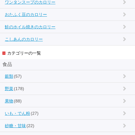
ワンタンスープのカロリー
おたふく豆のカロリー
鮭のホイル焼きのカロリー
こしあんのカロリー
カテゴリーの一覧
食品
穀類
(57)
野菜
(178)
果物
(88)
いも・でん粉
(27)
砂糖・甘味
(22)