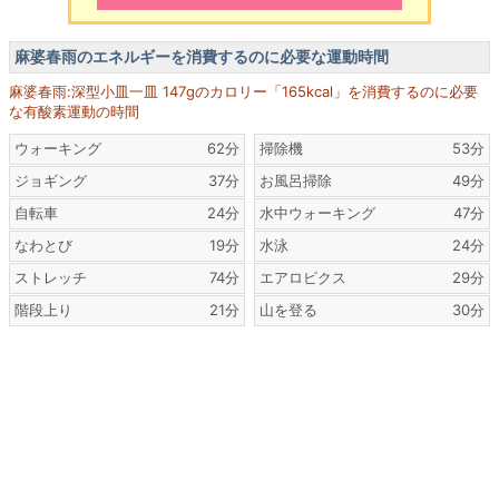
麻婆春雨のエネルギーを消費するのに必要な運動時間
麻婆春雨:深型小皿一皿 147gのカロリー「165kcal」を消費するのに必要
な有酸素運動の時間
ウォーキング
62分
掃除機
53分
ジョギング
37分
お風呂掃除
49分
自転車
24分
水中ウォーキング
47分
なわとび
19分
水泳
24分
ストレッチ
74分
エアロビクス
29分
階段上り
21分
山を登る
30分