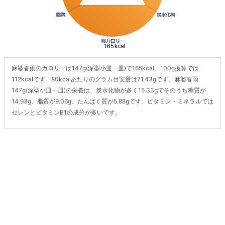
麻婆春雨のカロリーは147g(深型小皿一皿)で165kcal、100g換算では
112kcalです。80kcalあたりのグラム目安量は71.43gです。麻婆春雨
147g(深型小皿一皿)の栄養は、炭水化物が多く15.33gでそのうち糖質が
14.93g、脂質が9.06g、たんぱく質が5.88gです。ビタミン・ミネラルでは
セレンとビタミンB1の成分が多いです。