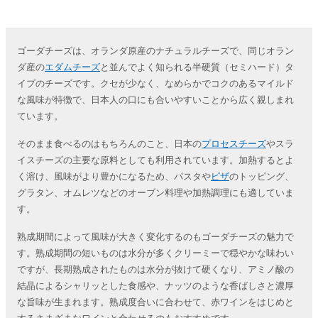
ゴーダチーズは、オランダ原産のナチュラルチーズで、同じオラン
ダ産の
エダムチーズ
と並んでよく知られる半硬質（セミハード）タ
イプのチーズです。クセが少なく、なめらかでコクのあるマイルド
な風味が特徴で、日本人の口にも合いやすいことから広く親しまれ
ています。
そのまま食べるのはもちろんのこと、日本の
プロセスチーズ
やスラ
イスチーズの主要な原料としても利用されています。加熱するとよ
く溶け、風味がより豊かになるため、パスタや
ピザ
のトッピング、
グラタン、オムレツなどのオーブン料理や加熱調理にも適していま
す。
熟成期間によって風味が大きく変化するのもゴーダチーズの魅力で
す。熟成期間の短いものは水分が多くクリーミーで穏やかな味わい
ですが、長期熟成されたものは水分が抜けて硬くなり、アミノ酸の
結晶によるシャリッとした食感や、ナッツのような香ばしさと濃厚
な旨味が生まれます。熟成度合いに合わせて、赤ワインをはじめと