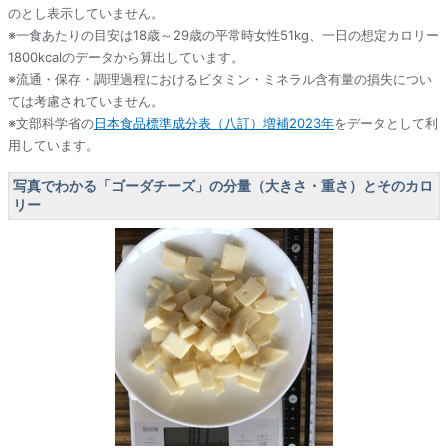
のとし表示していません。
※一食あたりの目安は18歳～29歳の平常時女性51kg、一日の想定カロリー
1800kcalのデータから算出しています。
※流通・保存・調理過程におけるビタミン・ミネラル含有量の損失につい
ては考慮されていません。
※文部科学省の
日本食品標準成分表（八訂）増補2023年
をデータとして利
用しています。
写真でわかる「ゴーダチーズ」の分量（大きさ・重さ）とそのカロ
リー