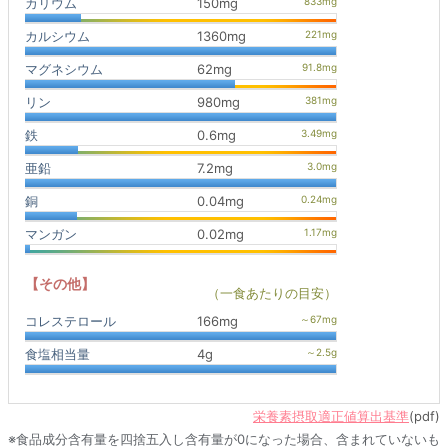
カリウム
150mg
カルシウム
1360mg
マグネシウム
62mg
リン
980mg
鉄
0.6mg
亜鉛
7.2mg
銅
0.04mg
マンガン
0.02mg
【その他】
（一食あたりの目安）
コレステロール
166mg
食塩相当量
4g
栄養素摂取適正値算出基準
(pdf)
※食品成分含有量を四捨五入し含有量が0になった場合、含まれていないも