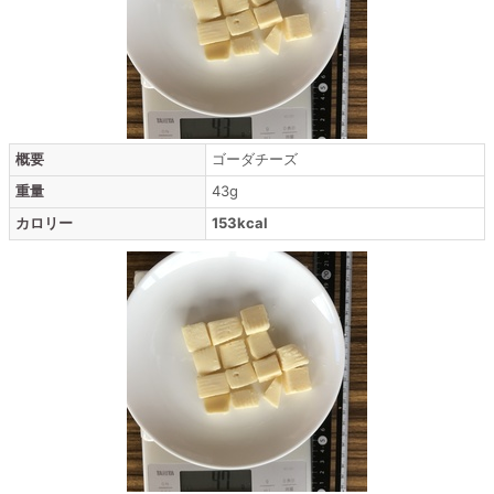
概要
ゴーダチーズ
重量
43g
カロリー
153kcal