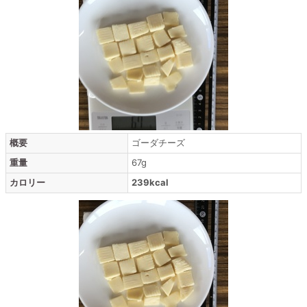
概要
ゴーダチーズ
重量
67g
カロリー
239kcal