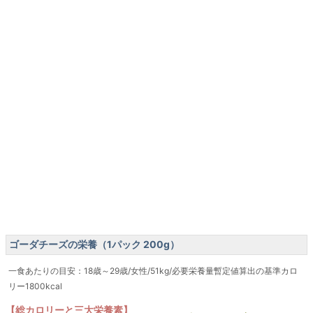
ゴーダチーズの栄養（1パック 200g）
一食あたりの目安：18歳～29歳/女性/51kg/必要栄養量暫定値算出の基準カロ
リー1800kcal
【総カロリーと三大栄養素】