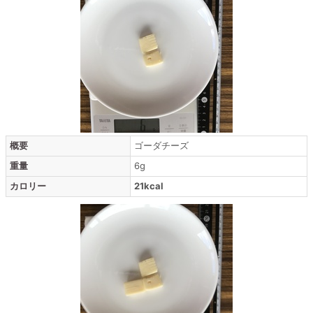
概要
ゴーダチーズ
重量
6g
カロリー
21kcal