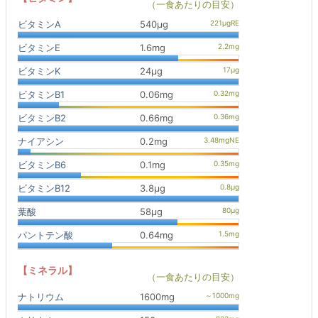
（一食あたりの目安）
ビタミンA
540μg
ビタミンE
1.6mg
ビタミンK
24μg
ビタミンB1
0.06mg
ビタミンB2
0.66mg
ナイアシン
0.2mg
ビタミンB6
0.1mg
ビタミンB12
3.8μg
葉酸
58μg
パントテン酸
0.64mg
【ミネラル】
（一食あたりの目安）
ナトリウム
1600mg