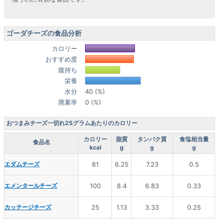
ゴーダチーズの食品分析
カロリー
おすすめ度
腹持ち
栄養
水分
40 (%)
廃棄率
0 (%)
おつまみチーズ一切れ25グラムあたりのカロリー
カロリー
脂質
タンパク質
食塩相当量
食品名
kcal
g
g
g
エダムチーズ
81
6.25
7.23
0.5
エメンタールチーズ
100
8.4
6.83
0.33
カッテージチーズ
25
1.13
3.33
0.25