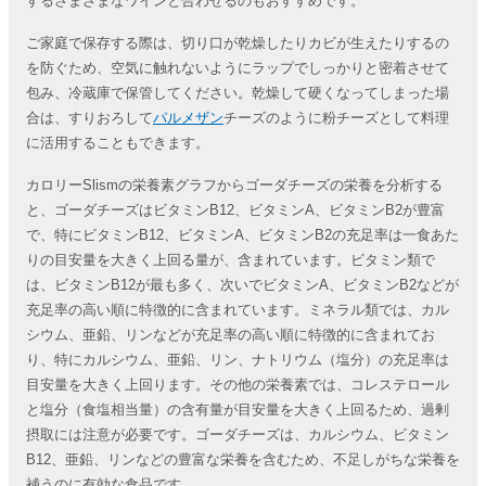
するさまざまなワインと合わせるのもおすすめです。
ご家庭で保存する際は、切り口が乾燥したりカビが生えたりするの
を防ぐため、空気に触れないようにラップでしっかりと密着させて
包み、冷蔵庫で保管してください。乾燥して硬くなってしまった場
合は、すりおろして
パルメザン
チーズのように粉チーズとして料理
に活用することもできます。
カロリーSlismの栄養素グラフからゴーダチーズの栄養を分析する
と、ゴーダチーズはビタミンB12、ビタミンA、ビタミンB2が豊富
で、特にビタミンB12、ビタミンA、ビタミンB2の充足率は一食あた
りの目安量を大きく上回る量が、含まれています。ビタミン類で
は、ビタミンB12が最も多く、次いでビタミンA、ビタミンB2などが
充足率の高い順に特徴的に含まれています。ミネラル類では、カル
シウム、亜鉛、リンなどが充足率の高い順に特徴的に含まれてお
り、特にカルシウム、亜鉛、リン、ナトリウム（塩分）の充足率は
目安量を大きく上回ります。その他の栄養素では、コレステロール
と塩分（食塩相当量）の含有量が目安量を大きく上回るため、過剰
摂取には注意が必要です。ゴーダチーズは、カルシウム、ビタミン
B12、亜鉛、リンなどの豊富な栄養を含むため、不足しがちな栄養を
補うのに有効な食品です。