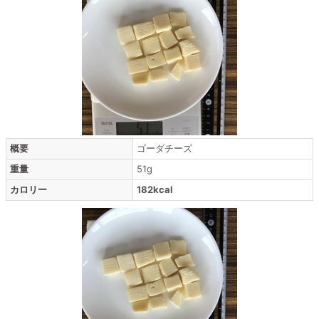
概要
ゴーダチーズ
重量
51g
カロリー
182kcal