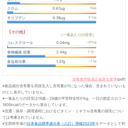
クロム
0.67μg
モリブデン
9.38μg
【その他】
（一食あたりの目安）
コレステロール
0.04mg
食物繊維 総量
2.44g
食塩相当量
1.37g
栄養素摂取適正値算出基準
(pdf)
※食品成分含有量を四捨五入し含有量が0になった場合、含まれていないも
のとし表示していません。
※一食あたりの目安は18歳～29歳の平常時女性51kg、一日の想定カロリー
1800kcalのデータから算出しています。
※流通・保存・調理過程におけるビタミン・ミネラル含有量の損失につい
ては考慮されていません。
※文部科学省の
日本食品標準成分表（八訂）増補2023年
をデータとして利