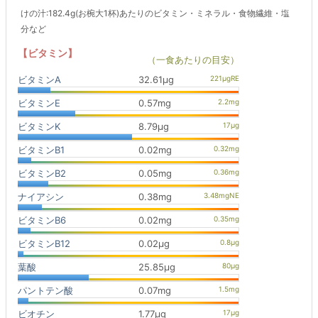
けの汁:182.4g(お椀大1杯)あたりのビタミン・ミネラル・食物繊維・塩
分など
【ビタミン】
（一食あたりの目安）
ビタミンA
32.61μg
ビタミンE
0.57mg
ビタミンK
8.79μg
ビタミンB1
0.02mg
ビタミンB2
0.05mg
ナイアシン
0.38mg
ビタミンB6
0.02mg
ビタミンB12
0.02μg
葉酸
25.85μg
パントテン酸
0.07mg
ビオチン
1.77μg