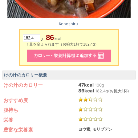
Kenoshiru
86
g
kcal
↑ 量を変えられます（お椀大1杯で182.4g）
けの汁のカロリー概要
けの汁のカロリー
47kcal
100g
86kcal
182.4g
(お椀大1杯)
おすすめ度
腹持ち
栄養
豊富な栄養素
ヨウ素, モリブデン