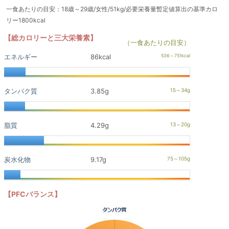
一食あたりの目安：18歳～29歳/女性/51kg/必要栄養量暫定値算出の基準カロ
リー1800kcal
【総カロリーと三大栄養素】
（一食あたりの目安）
エネルギー
86kcal
タンパク質
3.85g
脂質
4.29g
炭水化物
9.17g
【PFCバランス】