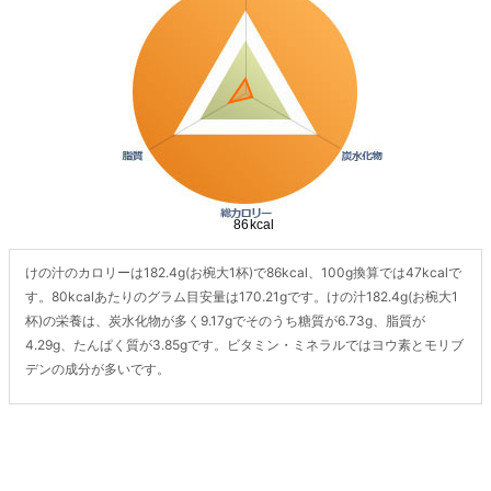
けの汁のカロリーは182.4g(お椀大1杯)で86kcal、100g換算では47kcalで
す。80kcalあたりのグラム目安量は170.21gです。けの汁182.4g(お椀大1
杯)の栄養は、炭水化物が多く9.17gでそのうち糖質が6.73g、脂質が
4.29g、たんぱく質が3.85gです。ビタミン・ミネラルではヨウ素とモリブ
デンの成分が多いです。