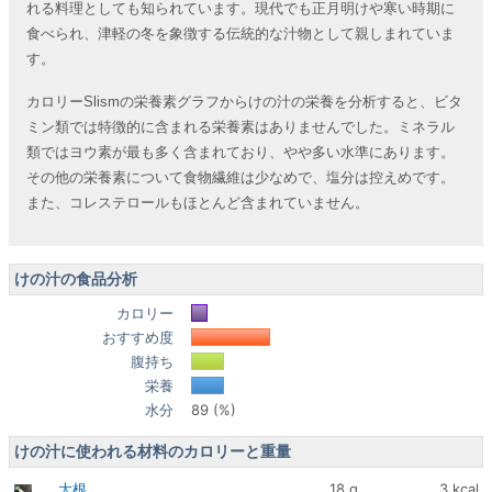
れる料理としても知られています。現代でも正月明けや寒い時期に
食べられ、津軽の冬を象徴する伝統的な汁物として親しまれていま
す。
カロリーSlismの栄養素グラフからけの汁の栄養を分析すると、ビタ
ミン類では特徴的に含まれる栄養素はありませんでした。ミネラル
類ではヨウ素が最も多く含まれており、やや多い水準にあります。
その他の栄養素について食物繊維は少なめで、塩分は控えめです。
また、コレステロールもほとんど含まれていません。
けの汁の食品分析
カロリー
おすすめ度
腹持ち
栄養
水分
89 (%)
けの汁に使われる材料のカロリーと重量
大根
18 g
3 kcal