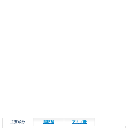
主要成分
脂肪酸
アミノ酸