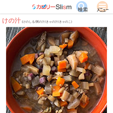
けの汁
(けのしる/粥の汁/きゃの汁/きゃのこ)