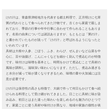
けの汁は、青森県津軽地方を代表する郷土料理で、正月明けに七草
粥の代わりとして食べられてきた汁物です。古くから家庭で親しま
れており、季節の行事や年中行事に合わせて作られることもありま
す。名前の由来については諸説ありますが、もともとは「粥の汁」
と書かれていたものが訛って「けの汁」と呼ばれるようになったと
いわれています。
具材は大根や人参、ごぼう、ふき、わらび、ぜんまいなど山菜を中
心に、豆や油揚げ、こんにゃくなどを細かく刻んで煮込むのが特徴
です。味付けは味噌を基本とし、時間をかけて煮込むことで具材の
風味が調和し、滋味深い味わいになります。ただし、煮込み過ぎる
と水分が減って味が濃くなりすぎるため、味噌の量や火加減には注
意が必要です。
けの汁は保存性の高さも特徴で、大鍋で作って何日もかけて食べ続
けられる料理として受け継がれてきました。日ごとに具材に味が染
み込み、初日とはまた違った味わいを楽しめるのも魅力のひとつで
す。家庭ごとに使う具材や味付けが異なり、地域や家族の個性が表