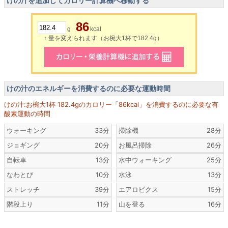
けの汁を追加してカロリー計算機へ移動する
86
g
kcal
↑ 量を変えられます（お椀大1杯で182.4g）
けの汁のエネルギーを消費するのに必要な運動時間
けの汁:お椀大1杯 182.4gのカロリー「86kcal」を消費するのに必要な有
酸素運動の時間
ウォーキング
33分
掃除機
28分
ジョギング
20分
お風呂掃除
26分
自転車
13分
水中ウォーキング
25分
なわとび
10分
水泳
13分
ストレッチ
39分
エアロビクス
15分
階段上り
11分
山を登る
16分