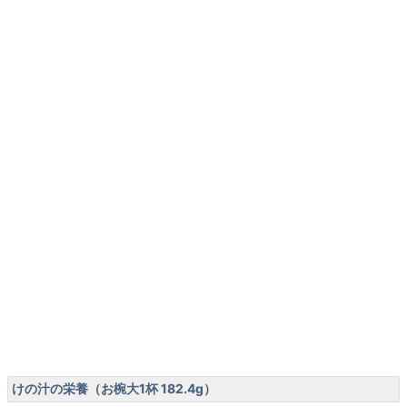
けの汁の栄養（お椀大1杯 182.4g）