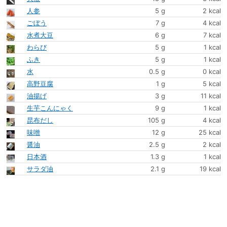
人参
5 g
2 kcal
ごぼう
7 g
4 kcal
水煮大豆
6 g
7 kcal
わらび
5 g
1 kcal
ふき
5 g
1 kcal
水
0.5 g
0 kcal
高野豆腐
1 g
5 kcal
油揚げ
3 g
11 kcal
生芋こんにゃく
9 g
1 kcal
昆布だし
105 g
4 kcal
味噌
12 g
25 kcal
醤油
2.5 g
2 kcal
日本酒
1.3 g
1 kcal
サラダ油
2.1 g
19 kcal