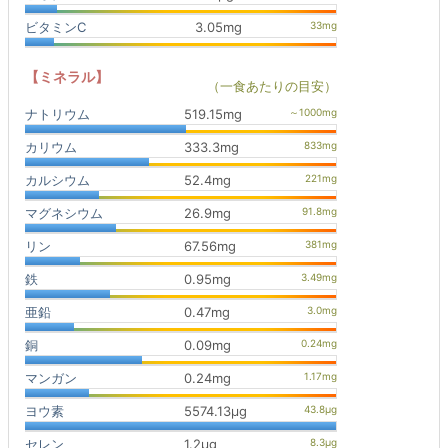
ビタミンC
3.05mg
【ミネラル】
（一食あたりの目安）
ナトリウム
519.15mg
カリウム
333.3mg
カルシウム
52.4mg
マグネシウム
26.9mg
リン
67.56mg
鉄
0.95mg
亜鉛
0.47mg
銅
0.09mg
マンガン
0.24mg
ヨウ素
5574.13μg
セレン
1.2μg