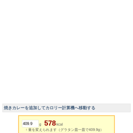
焼きカレーを追加してカロリー計算機へ移動する
578
g
kcal
↑ 量を変えられます（グラタン皿一皿で409.9g）