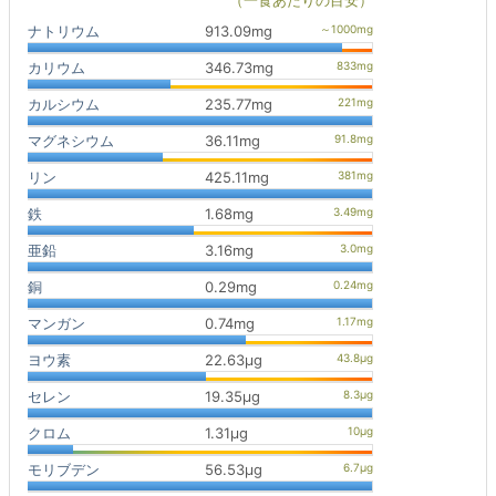
（一食あたりの目安）
ナトリウム
913.09mg
カリウム
346.73mg
カルシウム
235.77mg
マグネシウム
36.11mg
リン
425.11mg
鉄
1.68mg
亜鉛
3.16mg
銅
0.29mg
マンガン
0.74mg
ヨウ素
22.63μg
セレン
19.35μg
クロム
1.31μg
モリブデン
56.53μg