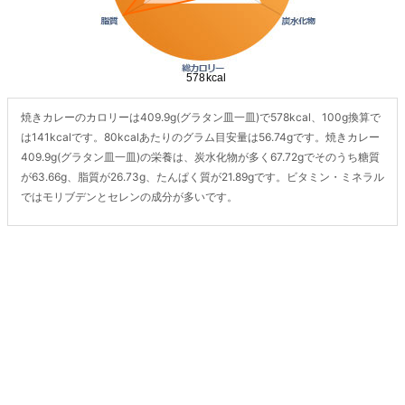
焼きカレーのカロリーは409.9g(グラタン皿一皿)で578kcal、100g換算で
は141kcalです。80kcalあたりのグラム目安量は56.74gです。焼きカレー
409.9g(グラタン皿一皿)の栄養は、炭水化物が多く67.72gでそのうち糖質
が63.66g、脂質が26.73g、たんぱく質が21.89gです。ビタミン・ミネラル
ではモリブデンとセレンの成分が多いです。