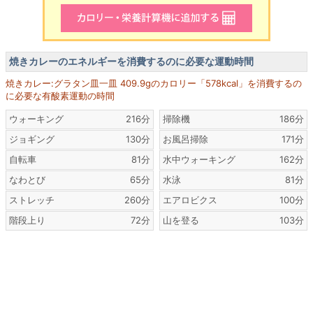
焼きカレーのエネルギーを消費するのに必要な運動時間
焼きカレー:グラタン皿一皿 409.9gのカロリー「578kcal」を消費するの
に必要な有酸素運動の時間
ウォーキング
216分
掃除機
186分
ジョギング
130分
お風呂掃除
171分
自転車
81分
水中ウォーキング
162分
なわとび
65分
水泳
81分
ストレッチ
260分
エアロビクス
100分
階段上り
72分
山を登る
103分