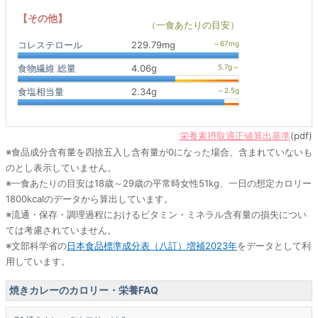
【その他】
（一食あたりの目安）
コレステロール
229.79mg
食物繊維 総量
4.06g
食塩相当量
2.34g
栄養素摂取適正値算出基準
(pdf)
※食品成分含有量を四捨五入し含有量が0になった場合、含まれていないも
のとし表示していません。
※一食あたりの目安は18歳～29歳の平常時女性51kg、一日の想定カロリー
1800kcalのデータから算出しています。
※流通・保存・調理過程におけるビタミン・ミネラル含有量の損失につい
ては考慮されていません。
※文部科学省の
日本食品標準成分表（八訂）増補2023年
をデータとして利
用しています。
焼きカレーのカロリー・栄養FAQ