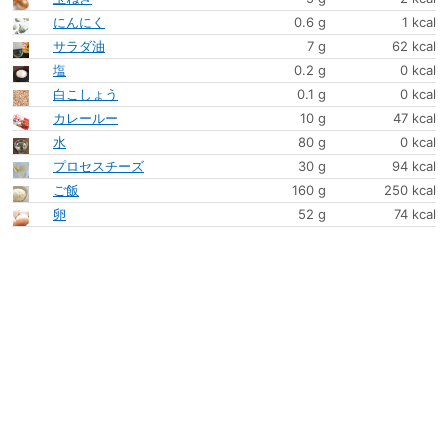
にんにく
0.6 g
1 kcal
サラダ油
7 g
62 kcal
塩
0.2 g
0 kcal
白こしょう
0.1 g
0 kcal
カレールー
10 g
47 kcal
水
80 g
0 kcal
プロセスチーズ
30 g
94 kcal
ご飯
160 g
250 kcal
卵
52 g
74 kcal