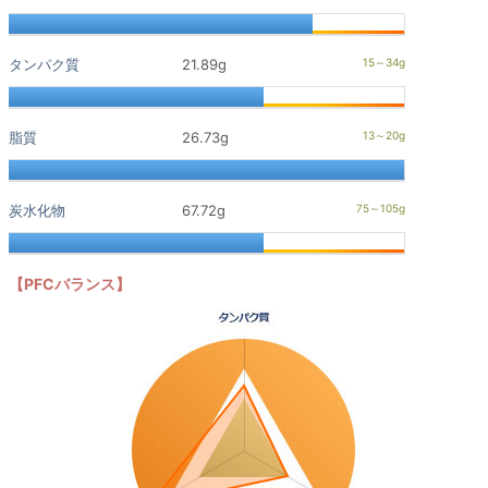
タンパク質
21.89g
脂質
26.73g
炭水化物
67.72g
【PFCバランス】