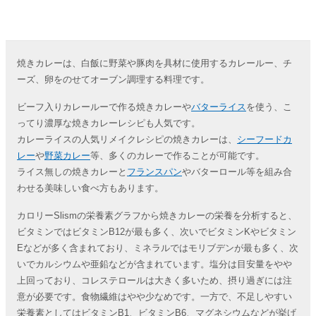
焼きカレーは、白飯に野菜や豚肉を具材に使用するカレールー、チ
ーズ、卵をのせてオーブン調理する料理です。
ビーフ入りカレールーで作る焼きカレーや
バターライス
を使う、こ
ってり濃厚な焼きカレーレシピも人気です。
カレーライスの人気リメイクレシピの焼きカレーは、
シーフードカ
レー
や
野菜カレー
等、多くのカレーで作ることが可能です。
ライス無しの焼きカレーと
フランスパン
やバターロール等を組み合
わせる美味しい食べ方もあります。
カロリーSlismの栄養素グラフから焼きカレーの栄養を分析すると、
ビタミンではビタミンB12が最も多く、次いでビタミンKやビタミン
Eなどが多く含まれており、ミネラルではモリブデンが最も多く、次
いでカルシウムや亜鉛などが含まれています。塩分は目安量をやや
上回っており、コレステロールは大きく多いため、摂り過ぎには注
意が必要です。食物繊維はやや少なめです。一方で、不足しやすい
栄養素としてはビタミンB1、ビタミンB6、マグネシウムなどが挙げ