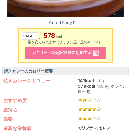
Grilled Curry Rice
578
g
kcal
↑ 量を変えられます（グラタン皿一皿で409.9g）
焼きカレーのカロリー概要
焼きカレーのカロリー
141kcal
100g
578kcal
409.9g
(グラタン
皿一皿)
おすすめ度
腹持ち
栄養
豊富な栄養素
モリブデン, セレン