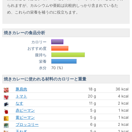
られますが、カルシウムや亜鉛は比較的しっかり含まれているた
め、これらの栄養を補うのに役立ちます。
焼きカレーの食品分析
カロリー
おすすめ度
腹持ち
栄養
水分
70 (%)
焼きカレーに使われる材料のカロリーと重量
豚肩肉
18 g
36 kcal
トマト
20 g
4 kcal
なす
11 g
2 kcal
赤ピーマン
5 g
1 kcal
黄ピーマン
5 g
1 kcal
ブロッコリー
6 g
2 kcal
玉ねぎ
5 g
2 kcal