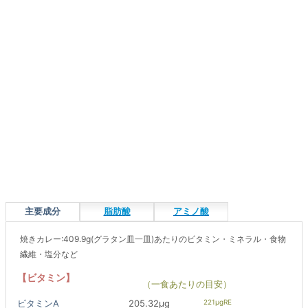
主要成分
脂肪酸
アミノ酸
焼きカレー:409.9g(グラタン皿一皿)あたりのビタミン・ミネラル・食物
繊維・塩分など
【ビタミン】
（一食あたりの目安）
ビタミンA
205.32μg