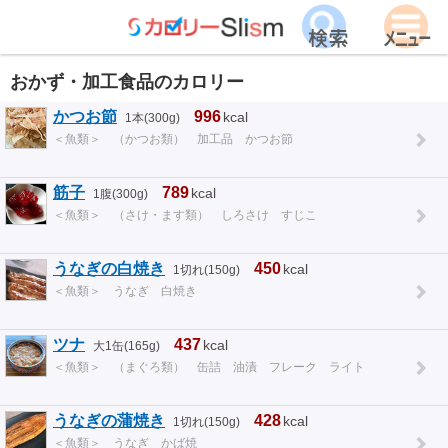
おかず・加工食品のカロリー
かつお節
996
kcal
1本(300g)
＜魚類＞ （かつお類） 加工品 かつお節
筋子
789
kcal
1腹(300g)
＜魚類＞ （さけ・ます類） しろさけ すじこ
うなぎの白焼き
450
kcal
1切れ(150g)
＜魚類＞ うなぎ 白焼き
ツナ
437
kcal
大1缶(165g)
＜魚類＞ （まぐろ類） 缶詰 油漬 フレーク ライト
うなぎの蒲焼き
428
kcal
1切れ(150g)
＜魚類＞ うなぎ かば焼