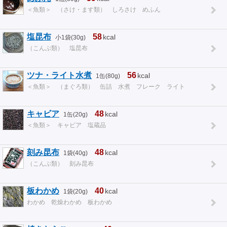
＜魚類＞ （さけ・ます類） しろさけ めふん
塩昆布
58
kcal
小1袋(30g)
（こんぶ類） 塩昆布
ツナ・ライト水煮
56
kcal
1缶(80g)
＜魚類＞ （まぐろ類） 缶詰 水煮 フレーク ライト
キャビア
48
kcal
1缶(20g)
＜魚類＞ キャビア 塩蔵品
刻み昆布
48
kcal
1袋(40g)
（こんぶ類） 刻み昆布
板わかめ
40
kcal
1袋(20g)
わかめ 乾燥わかめ 板わかめ