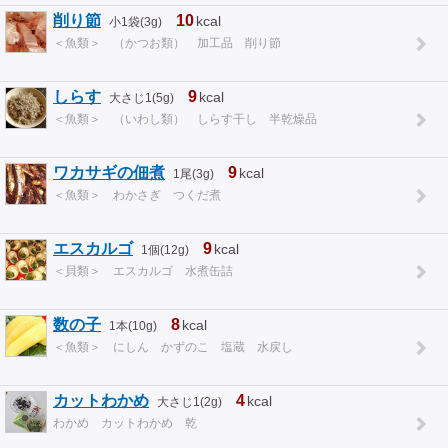
削り節
10
kcal
小1袋(3g)
＜魚類＞ （かつお類） 加工品 削り節
しらす
9
kcal
大さじ1(5g)
＜魚類＞ （いわし類） しらす干し 半乾燥品
ワカサギの佃煮
9
kcal
1尾(3g)
＜魚類＞ わかさぎ つくだ煮
エスカルゴ
9
kcal
1個(12g)
＜貝類＞ エスカルゴ 水煮缶詰
数の子
8
kcal
1本(10g)
＜魚類＞ にしん かずのこ 塩蔵 水戻し
カットわかめ
4
kcal
大さじ1(2g)
わかめ カットわかめ 乾