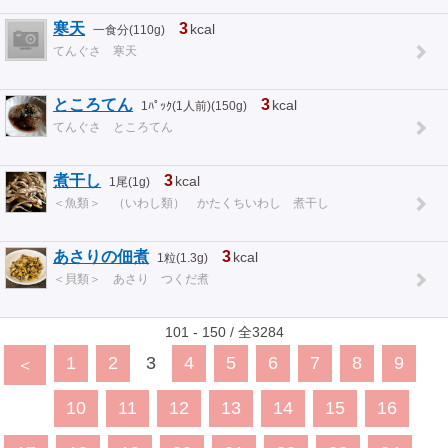
寒天
3
kcal
一食分(110g)
てんぐさ 寒天
ところてん
3
kcal
1ﾊﾟｯｸ(1人前)(150g)
てんぐさ ところてん
煮干し
3
kcal
1尾(1g)
＜魚類＞ （いわし類） かたくちいわし 煮干し
あさりの佃煮
3
kcal
1粒(1.3g)
＜貝類＞ あさり つくだ煮
101 - 150 / 全3284
1
2
3
4
5
6
7
8
9
＜
10
11
12
13
14
15
16