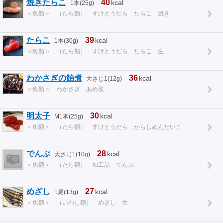
焼きたらこ
40
kcal
1本(25g)
＜魚類＞ （たら類） すけとうだら たらこ 焼き
たらこ
39
kcal
1本(30g)
＜魚類＞ （たら類） すけとうだら たらこ 生
わかさぎの飴煮
36
kcal
大さじ1(12g)
＜魚類＞ わかさぎ あめ煮
明太子
30
kcal
M1本(25g)
＜魚類＞ （たら類） すけとうだら からしめんたいこ
でんぶ
28
kcal
大さじ1(10g)
＜魚類＞ （たら類） 加工品 でんぶ
めざし
27
kcal
1尾(13g)
＜魚類＞ （いわし類） めざし 生