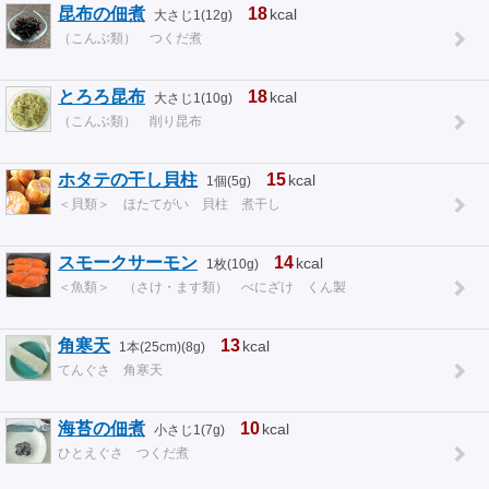
昆布の佃煮
18
kcal
大さじ1(12g)
（こんぶ類） つくだ煮
とろろ昆布
18
kcal
大さじ1(10g)
（こんぶ類） 削り昆布
ホタテの干し貝柱
15
kcal
1個(5g)
＜貝類＞ ほたてがい 貝柱 煮干し
スモークサーモン
14
kcal
1枚(10g)
＜魚類＞ （さけ・ます類） べにざけ くん製
角寒天
13
kcal
1本(25cm)(8g)
てんぐさ 角寒天
海苔の佃煮
10
kcal
小さじ1(7g)
ひとえぐさ つくだ煮