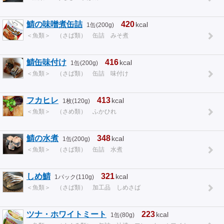
鯖の味噌煮缶詰
420
kcal
1缶(200g)
＜魚類＞ （さば類） 缶詰 みそ煮
鯖缶味付け
416
kcal
1缶(200g)
＜魚類＞ （さば類） 缶詰 味付け
フカヒレ
413
kcal
1枚(120g)
＜魚類＞ （さめ類） ふかひれ
鯖の水煮
348
kcal
1缶(200g)
＜魚類＞ （さば類） 缶詰 水煮
しめ鯖
321
kcal
1パック(110g)
＜魚類＞ （さば類） 加工品 しめさば
ツナ・ホワイトミート
223
kcal
1缶(80g)