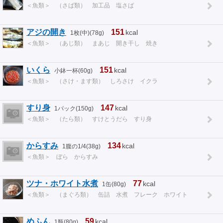
＜魚類＞ （さば類） 加工品 塩さば
アジの開き
151
kcal
1枚(中)(78g)
＜魚類＞ （あじ類） まあじ 開き干し 焼き
いくら
151
kcal
小鉢一杯(60g)
＜魚類＞ （さけ・ます類） しろさけ イクラ
すり身
147
kcal
1パック(150g)
＜魚類＞ （たら類） すけとうだら すり身
からすみ
134
kcal
1腹の1/4(38g)
＜魚類＞ ぼら からすみ
ツナ・ホワイト水煮
77
kcal
1缶(80g)
＜魚類＞ （まぐろ類） 缶詰 水煮 フレーク ホワイト
めふん
59
kcal
1瓶(80g)