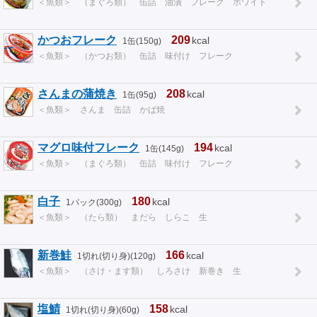
＜魚類＞ （まぐろ類） 缶詰 油漬 フレーク ホワイト
かつおフレーク
209
kcal
1缶(150g)
＜魚類＞ （かつお類） 缶詰 味付け フレーク
さんまの蒲焼き
208
kcal
1缶(95g)
＜魚類＞ さんま 缶詰 かば焼
マグロ味付フレーク
194
kcal
1缶(145g)
＜魚類＞ （まぐろ類） 缶詰 味付け フレーク
白子
180
kcal
1パック(300g)
＜魚類＞ （たら類） まだら しらこ 生
新巻鮭
166
kcal
1切れ(切り身)(120g)
＜魚類＞ （さけ・ます類） しろさけ 新巻き 生
塩鯖
158
kcal
1切れ(切り身)(60g)