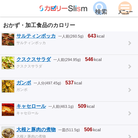
おかず・加工食品のカロリー
サルティンボッカ
643
kcal
一人前(260.5g)
サルティンボッカ
クスクスサラダ
546
kcal
一人前(294.95g)
クスクスサラダ
ガンボ
537
kcal
一人分(497.45g)
ガンボ
キャセロール
509
kcal
一人前(463.1g)
キャセロール
大根と豚肉の煮物
506
kcal
一皿(511.5g)
大根と豚肉の煮物