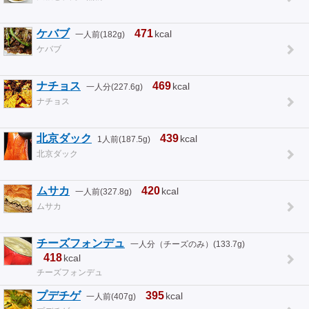
ケバブ
471
kcal
一人前(182g)
ケバブ
ナチョス
469
kcal
一人分(227.6g)
ナチョス
北京ダック
439
kcal
1人前(187.5g)
北京ダック
ムサカ
420
kcal
一人前(327.8g)
ムサカ
チーズフォンデュ
一人分（チーズのみ）(133.7g)
418
kcal
チーズフォンデュ
プデチゲ
395
kcal
一人前(407g)