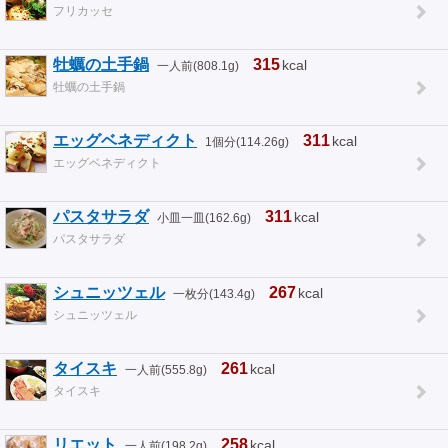
フリカッセ
牡蠣の土手鍋
315
kcal
一人前(808.1g)
牡蠣の土手鍋
エッグベネディクト
311
kcal
1個分(114.26g)
エッグベネディクト
パスタサラダ
311
kcal
小皿一皿(162.6g)
パスタサラダ
シュニッツェル
267
kcal
一枚分(143.4g)
シュニッツェル
タイスキ
261
kcal
一人前(555.8g)
タイスキ
リエット
258
kcal
一人前(198.2g)