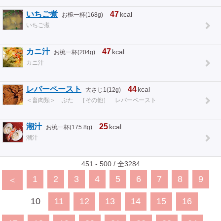
いちご煮
47
kcal
お椀一杯(168g)
いちご煮
カニ汁
47
kcal
お椀一杯(204g)
カニ汁
レバーペースト
44
kcal
大さじ1(12g)
＜畜肉類＞ ぶた ［その他］ レバーペースト
潮汁
25
kcal
お椀一杯(175.8g)
潮汁
451 - 500 / 全3284
1
2
3
4
5
6
7
8
9
＜
10
11
12
13
14
15
16