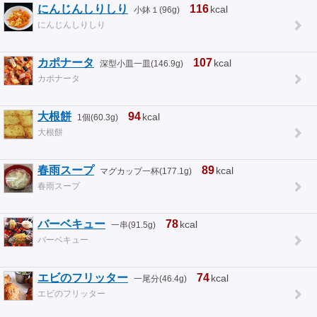
にんじんしりしり
116
kcal
小鉢１(96g)
にんじんしりしり
カポナータ
107
kcal
深型小皿一皿(146.9g)
カポナータ
大根餅
94
kcal
1個(60.3g)
大根餅
春雨スープ
89
kcal
マグカップ一杯(177.1g)
春雨スープ
バーベキュー
78
kcal
一串(91.5g)
バーベキュー
エビのフリッター
74
kcal
一尾分(46.4g)
エビのフリッター