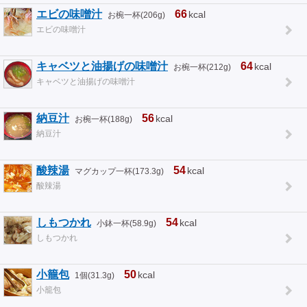
エビの味噌汁
66
kcal
お椀一杯(206g)
エビの味噌汁
キャベツと油揚げの味噌汁
64
kcal
お椀一杯(212g)
キャベツと油揚げの味噌汁
納豆汁
56
kcal
お椀一杯(188g)
納豆汁
酸辣湯
54
kcal
マグカップ一杯(173.3g)
酸辣湯
しもつかれ
54
kcal
小鉢一杯(58.9g)
しもつかれ
小籠包
50
kcal
1個(31.3g)
小籠包