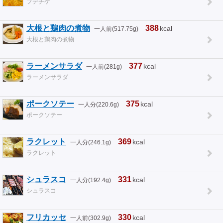
プデチゲ
大根と鶏肉の煮物
388
kcal
一人前(517.75g)
大根と鶏肉の煮物
ラーメンサラダ
377
kcal
一人前(281g)
ラーメンサラダ
ポークソテー
375
kcal
一人分(220.6g)
ポークソテー
ラクレット
369
kcal
一人分(246.1g)
ラクレット
シュラスコ
331
kcal
一人分(192.4g)
シュラスコ
フリカッセ
330
kcal
一人前(302.9g)