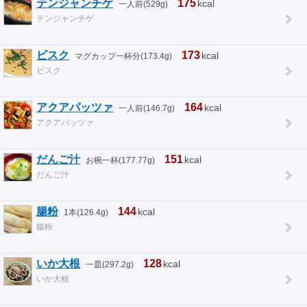
テンジャンチゲ
175
kcal
一人前(529g)
テンジャンチゲ
ビスク
173
kcal
マグカップ一杯分(173.4g)
ビスク
アクアパッツァ
164
kcal
一人前(146.7g)
アクアパッツァ
だんご汁
151
kcal
お椀一杯(177.77g)
だんご汁
腸粉
144
kcal
1本(126.4g)
腸粉
いか大根
128
kcal
一皿(297.2g)
いか大根