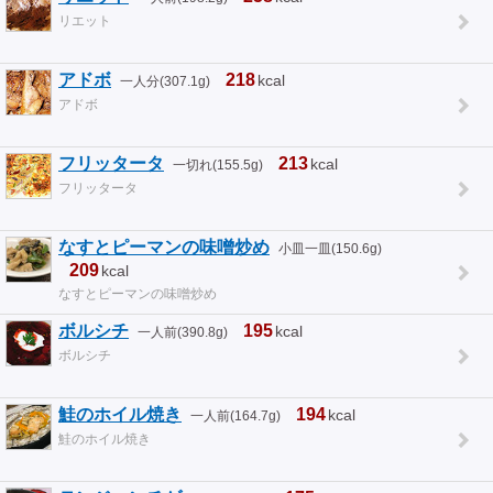
リエット
アドボ
218
kcal
一人分(307.1g)
アドボ
フリッタータ
213
kcal
一切れ(155.5g)
フリッタータ
なすとピーマンの味噌炒め
小皿一皿(150.6g)
209
kcal
なすとピーマンの味噌炒め
ボルシチ
195
kcal
一人前(390.8g)
ボルシチ
鮭のホイル焼き
194
kcal
一人前(164.7g)
鮭のホイル焼き